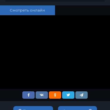
Смотреть онлайн