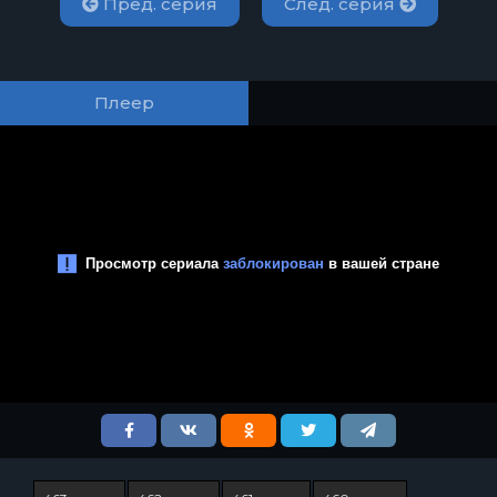
Пред. серия
След. серия
Плеер