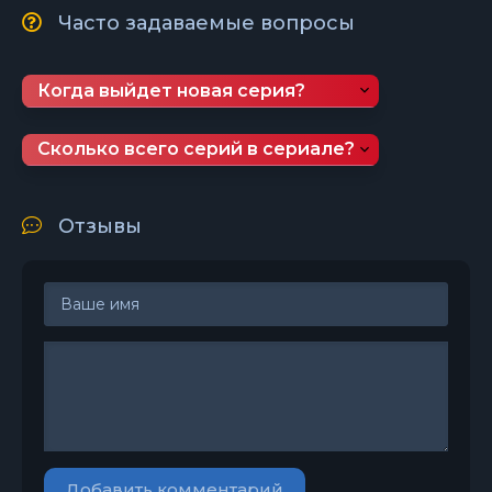
Часто задаваемые вопросы
Когда выйдет новая серия?
Сколько всего серий в сериале?
Отзывы
Добавить комментарий