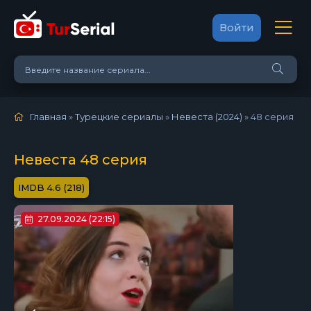
Войти
Главная
»
Турецкие сериалы
»
Невеста (2024)
»
48 серия
Невеста 48 серия
4.6 (218)
27.09.2024 (22:15)