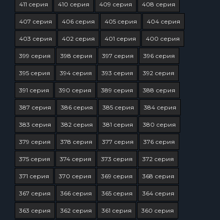
411 серия
410 серия
409 серия
408 серия
407 серия
406 серия
405 серия
404 серия
403 серия
402 серия
401 серия
400 серия
399 серия
398 серия
397 серия
396 серия
395 серия
394 серия
393 серия
392 серия
391 серия
390 серия
389 серия
388 серия
387 серия
386 серия
385 серия
384 серия
383 серия
382 серия
381 серия
380 серия
379 серия
378 серия
377 серия
376 серия
375 серия
374 серия
373 серия
372 серия
371 серия
370 серия
369 серия
368 серия
367 серия
366 серия
365 серия
364 серия
363 серия
362 серия
361 серия
360 серия