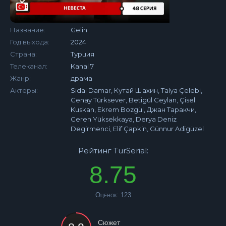
Название:
Gelin
Год выхода:
2024
Страна:
Турция
Телеканал:
Kanal 7
Жанр:
драма
Актеры:
Sidal Damar, Кутай Шахин, Talya Çelebi,
Cenay Türksever, Betigül Ceylan, Çisel
Kuskan, Ekrem Bozgül, Джан Таракчи,
Ceren Yüksekkaya, Derya Deniz
Degirmenci, Elif Çapkin, Günnur Adigüzel
Рейтинг TurSerial:
8.75
Оценок:
123
Сюжет