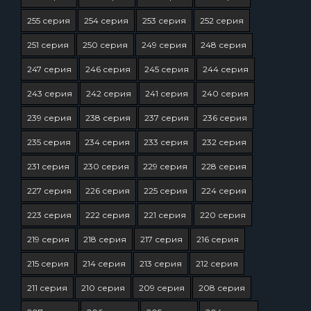
255 серия
254 серия
253 серия
252 серия
251 серия
250 серия
249 серия
248 серия
247 серия
246 серия
245 серия
244 серия
243 серия
242 серия
241 серия
240 серия
239 серия
238 серия
237 серия
236 серия
235 серия
234 серия
233 серия
232 серия
231 серия
230 серия
229 серия
228 серия
227 серия
226 серия
225 серия
224 серия
223 серия
222 серия
221 серия
220 серия
219 серия
218 серия
217 серия
216 серия
215 серия
214 серия
213 серия
212 серия
211 серия
210 серия
209 серия
208 серия