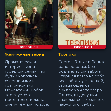
Завершён
Завершён
Жемчужные зерна
Тропики
Драматическая
Сестры Гедже и Гюльче
история жизни
рано остались без
турецкой семьи, чьи
родительской заботы.
будни наполнены
Старшая взяла на себе
счастливыми и
все заботы у младшей,
трагическими
страдающей от
моментами. Любовь
синдрома Аспергера.
чередуется с
Однажды девушки
предательством, на
знакомятся с хозяином
смену темной полосе...
парусного клуба...