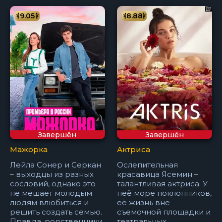
9.05
8.88
Завершён
Завершён
Мажорка
Актриса
Лейла Сонер и Серкан
Ослепительная
– выходцы из разных
красавица Ясемин –
сословий, однако это
талантливая актриса. У
не мешает молодым
неё море поклонников,
людям влюбиться и
её жизнь вне
решить создать семью.
съемочной площадки и
Правда, родственники
театральных