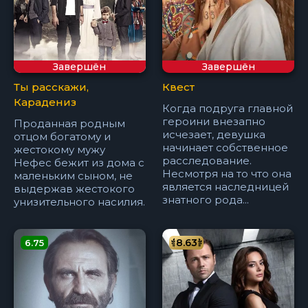
Завершён
Завершён
Ты расскажи,
Квест
Карадениз
Когда подруга главной
героини внезапно
Проданная родным
исчезает, девушка
отцом богатому и
начинает собственное
жестокому мужу
расследование.
Нефес бежит из дома с
Несмотря на то что она
маленьким сыном, не
является наследницей
выдержав жестокого
знатного рода...
унизительного насилия.
8.63
6.75