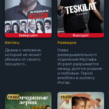
Завершён
Выходит
Беглец
Разведка
Драма о человеке,
Глава
который не может
разведывательного
убежать от своего
отделения Мустафа
прошлого...
Исраэл разрывается
между долгом родине
и любовью. Герой
влюблён в коллегу
Ингар.
9.54
9.03