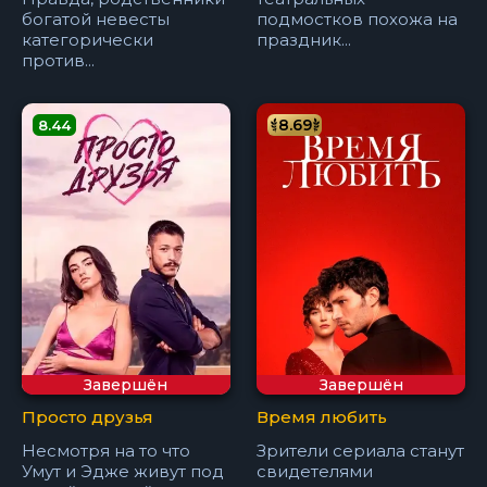
богатой невесты
подмостков похожа на
категорически
праздник...
против...
8.69
8.44
Завершён
Завершён
Просто друзья
Время любить
Несмотря на то что
Зрители сериала станут
Умут и Эдже живут под
свидетелями