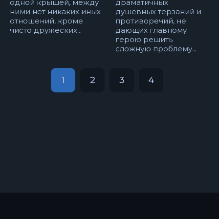
одной крышей, между
драматичных
ними нет никаких иных
душевных терзаний и
отношений, кроме
противоречий, не
чисто дружеских...
дающих главному
герою решить
сложную проблему...
1
2
3
4