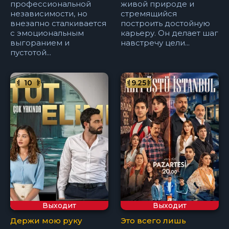
профессиональной
живой природе и
независимости, но
стремящийся
внезапно сталкивается
построить достойную
с эмоциональным
карьеру. Он делает шаг
выгоранием и
навстречу цели...
пустотой...
10
9.25
Выходит
Выходит
Держи мою руку
Это всего лишь