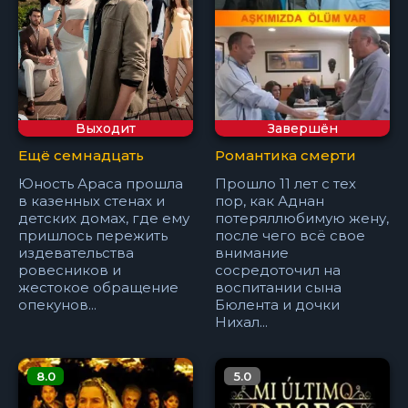
Выходит
Завершён
Ещё семнадцать
Романтика смерти
Юность Араса прошла
Прошло 11 лет с тех
в казенных стенах и
пор, как Аднан
детских домах, где ему
потеряллюбимую жену,
пришлось пережить
после чего всё свое
издевательства
внимание
ровесников и
сосредоточил на
жестокое обращение
воспитании сына
опекунов...
Бюлента и дочки
Нихал...
8.0
5.0