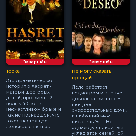
Завершён
Завершён
Тоска
Не могу сказать
прощай
Это драматическая
история о Хасрет -
Леле работает
матери шестерых
педиатром и вполне
детей, прожившей
довольна жизнью. У
целых 40 лет в
неё две
несчастливом браке и
очаровательные дочки
так не познавшей, что
и любящий муж –
такое настоящее
писатель Эге. Но
женское счастье...
однажды спокойный
уклад этой семейной