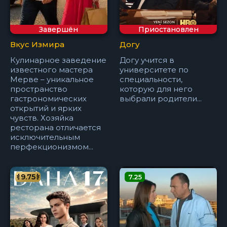
Завершён
Приостановлен
Вкус Измира
Догу
Кулинарное заведение
Догу учится в
известного мастера
университете по
Мерве – уникальное
специальности,
пространство
которую для него
гастрономических
выбрали родители...
открытий и ярких
чувств. Хозяйка
ресторана отличается
исключительным
перфекционизмом...
9.75
7.25