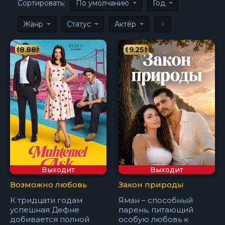
Сортировать:
По умолчанию
Год
Жанр
Статус
Актёр
8.88
9.25
Выходит
Выходит
Возможно любовь
Закон природы
К тридцати годам
Яман – способный
успешная Дефне
парень, питающий
добивается полной
особую любовь к