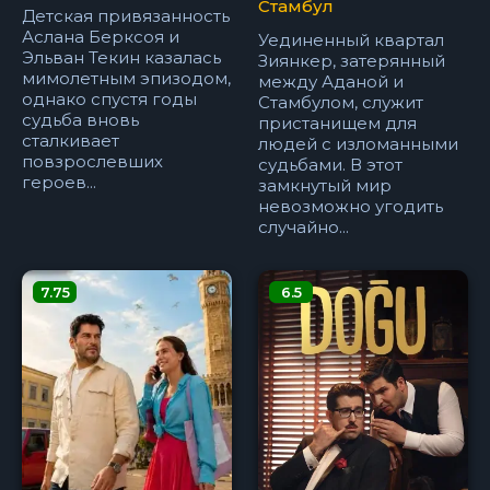
Стамбул
Детская привязанность
Аслана Берксоя и
Уединенный квартал
Эльван Текин казалась
Зиянкер, затерянный
мимолетным эпизодом,
между Аданой и
однако спустя годы
Стамбулом, служит
судьба вновь
пристанищем для
сталкивает
людей с изломанными
повзрослевших
судьбами. В этот
героев...
замкнутый мир
невозможно угодить
случайно...
7.75
6.5