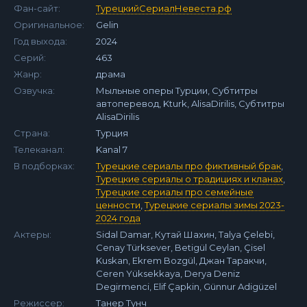
Фан-сайт:
ТурецкийСериалНевеста.рф
Оригинальное:
Gelin
Год выхода:
2024
Серий:
463
Жанр:
драма
Озвучка:
Мыльные оперы Турции, Субтитры
автоперевод, Kturk, AlisaDirilis, Субтитры
AlisaDirilis
Страна:
Турция
Телеканал:
Kanal 7
В подборках:
Турецкие сериалы про фиктивный брак
,
Турецкие сериалы о традициях и кланах
,
Турецкие сериалы про семейные
ценности
,
Турецкие сериалы зимы 2023-
2024 года
Актеры:
Sidal Damar, Кутай Шахин, Talya Çelebi,
Cenay Türksever, Betigül Ceylan, Çisel
Kuskan, Ekrem Bozgül, Джан Таракчи,
Ceren Yüksekkaya, Derya Deniz
Degirmenci, Elif Çapkin, Günnur Adigüzel
Режиссер:
Танер Тунч