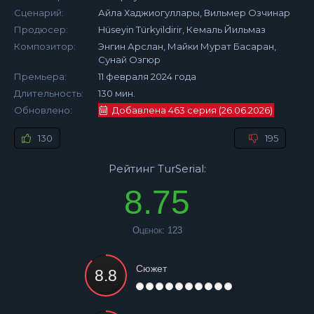
Сценарий:
Айла Хаджиогуллары, Вильмер Озчинар
Продюсер:
Hüseyin Türkyildirir, Кемаль Йильмаз
Композитор:
Энгин Арслан, Майки Мурат Басаран,
Сунай Озгюр
Премьера:
11 февраля 2024 года
Длительность:
130 мин.
Обновлено:
Добавлена 463 серия (26.06.2026)
130
195
Рейтинг TurSerial:
8.75
Оценок:
123
Сюжет