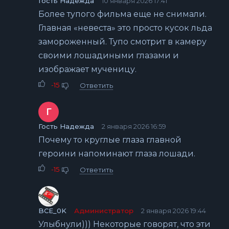
Гость Надежда
10 января 2026 17:41
Более тупого фильма еще не снимали.
Главная «невеста» это просто кусок льда
замороженный. Тупо смотрит в камеру
своими лошадиными глазами и
изображает мученицу.
-15
Ответить
Г
Гость Надежда
2 января 2026 16:59
Почему то круглые глаза главной
героини напоминают глаза лошади.
-15
Ответить
BCE_0K
Администратор
2 января 2026 19:44
Улыбнули))) Некоторые говорят, что эти