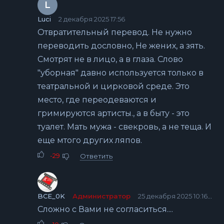
L
Luci
2 декабря 2025 17:56
Отвратительный перевод. Не нужно
переводить дословно, Не жених, а зять.
Смотрят не в лицо, а в глаза. Слово
"уборная" давно используется только в
театральной и цирковой среде. Это
место, где переодеваются и
гримируются артисты., а в быту - это
туалет. Мать мужа - свекровь, а не теща. И
еще мтого других ляпов.
-29
Ответить
BCE_0K
Администратор
25 декабря 2025 10:16
Сложно с Вами не согласиться....