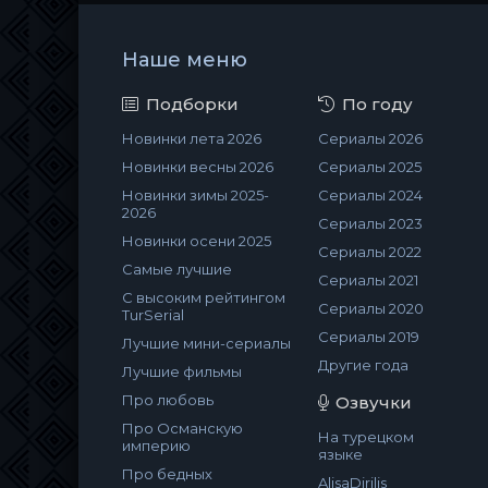
Наше меню
Подборки
По году
Новинки лета 2026
Сериалы 2026
Новинки весны 2026
Сериалы 2025
Новинки зимы 2025-
Сериалы 2024
2026
Сериалы 2023
Новинки осени 2025
Сериалы 2022
Самые лучшие
Сериалы 2021
С высоким рейтингом
Сериалы 2020
TurSerial
Сериалы 2019
Лучшие мини-сериалы
Другие года
Лучшие фильмы
Про любовь
Озвучки
Про Османскую
На турецком
империю
языке
Про бедных
AlisaDirilis