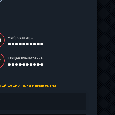
al:
Актёрская игра
Общее впечатление
ой серии пока неизвестна.