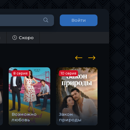
Войти
и
Скоро
8 серия
10 серия
1 серия
Возможно
Закон
Держи м
любовь
природы
руку