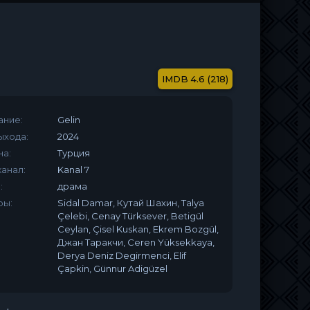
4.6 (218)
ание:
Gelin
ыхода:
2024
на:
Турция
анал:
Kanal 7
:
драма
ры:
Sidal Damar, Кутай Шахин, Talya
Çelebi, Cenay Türksever, Betigül
Ceylan, Çisel Kuskan, Ekrem Bozgül,
Джан Таракчи, Ceren Yüksekkaya,
Derya Deniz Degirmenci, Elif
Çapkin, Günnur Adigüzel