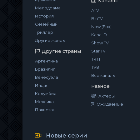
Каналы
Мелодрама
ATV
История
BluTV
Семейный
Now (Fox)
Триллер
Kanal D
Другие жанры
Show TV
Другие страны
Star TV
TRT1
Аргентина
TV8
Бразилия
Все каналы
Венесуэла
Индия
Разное
Колумбия
Актёры
Мексика
Ожидаемые
Пакистан
Новые серии