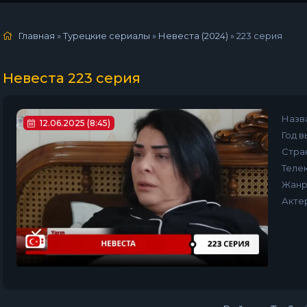
Главная
»
Турецкие сериалы
»
Невеста (2024)
»
223 серия
Невеста 223 серия
Назв
12.06.2025 (8:45)
Год в
Стра
Телек
Жанр
Акте