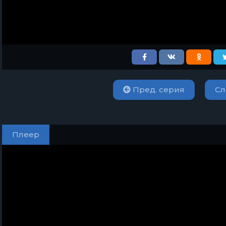
Пред. серия
Сл
Плеер