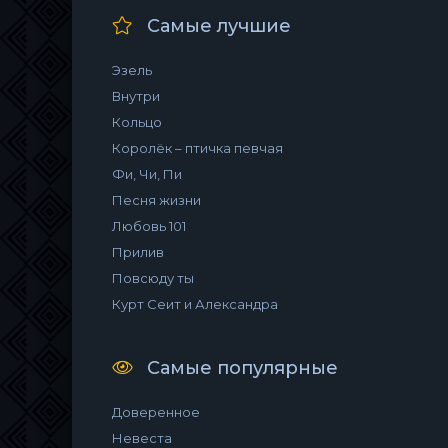
Самые лучшие
Эзель
Внутри
Кольцо
Королёк – птичка певчая
Фи, Чи, Пи
Песня жизни
Любовь 101
Прилив
Повсюду ты
Курт Сеит и Александра
Самые популярные
Доверенное
Невеста