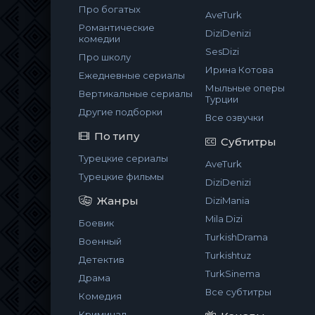
Про богатых
AveTurk
Романтические
DiziDenizi
комедии
SesDizi
Про школу
Ирина Котова
Ежедневные сериалы
Мыльные оперы
Вертикальные сериалы
Турции
Другие подборки
Все озвучки
По типу
Субтитры
Турецкие сериалы
AveTurk
Турецкие фильмы
DiziDenizi
Жанры
DiziMania
Mila Dizi
Боевик
TurkishDrama
Военный
Turkishtuz
Детектив
TurkSinema
Драма
Все субтитры
Комедия
Криминал