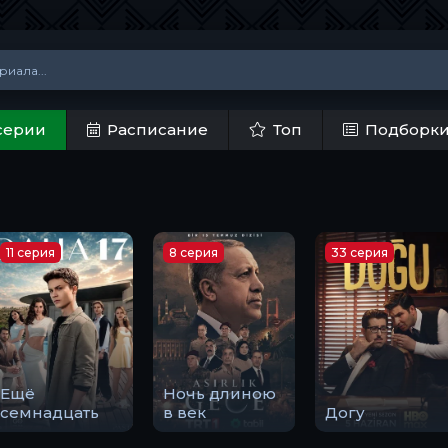
серии
Расписание
Топ
Подборк
11 серия
8 серия
33 серия
Ещё
Ночь длиною
семнадцать
в век
Догу