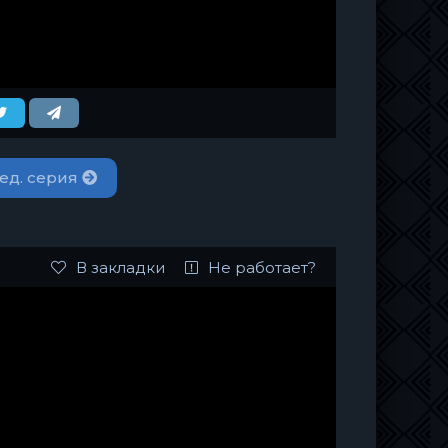
ед. серия
В закладки
Не работает?