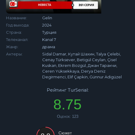
Название:
Gelin
Год выхода:
2024
Страна:
Турция
Телеканал:
Kanal 7
Жанр:
драма
Актеры:
Sidal Damar, Кутай Шахин, Talya Çelebi,
Cenay Türksever, Betigül Ceylan, Çisel
Kuskan, Ekrem Bozgül, Джан Таракчи,
Ceren Yüksekkaya, Derya Deniz
Degirmenci, Elif Çapkin, Günnur Adigüzel
Рейтинг TurSerial:
8.75
Оценок:
123
Сюжет