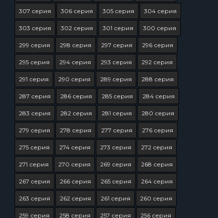
307 серия
306 серия
305 серия
304 серия
303 серия
302 серия
301 серия
300 серия
299 серия
298 серия
297 серия
296 серия
295 серия
294 серия
293 серия
292 серия
291 серия
290 серия
289 серия
288 серия
287 серия
286 серия
285 серия
284 серия
283 серия
282 серия
281 серия
280 серия
279 серия
278 серия
277 серия
276 серия
275 серия
274 серия
273 серия
272 серия
271 серия
270 серия
269 серия
268 серия
267 серия
266 серия
265 серия
264 серия
263 серия
262 серия
261 серия
260 серия
259 серия
258 серия
257 серия
256 серия