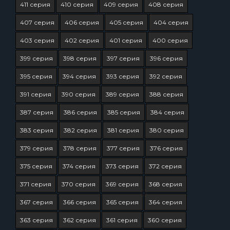
411 серия
410 серия
409 серия
408 серия
407 серия
406 серия
405 серия
404 серия
403 серия
402 серия
401 серия
400 серия
399 серия
398 серия
397 серия
396 серия
395 серия
394 серия
393 серия
392 серия
391 серия
390 серия
389 серия
388 серия
387 серия
386 серия
385 серия
384 серия
383 серия
382 серия
381 серия
380 серия
379 серия
378 серия
377 серия
376 серия
375 серия
374 серия
373 серия
372 серия
371 серия
370 серия
369 серия
368 серия
367 серия
366 серия
365 серия
364 серия
363 серия
362 серия
361 серия
360 серия