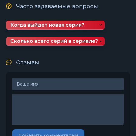
Часто задаваемые вопросы
Когда выйдет новая серия?
Сколько всего серий в сериале?
Отзывы
Добавить комментарий