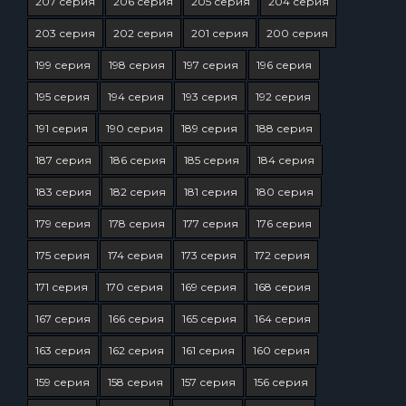
207 серия
206 серия
205 серия
204 серия
203 серия
202 серия
201 серия
200 серия
199 серия
198 серия
197 серия
196 серия
195 серия
194 серия
193 серия
192 серия
191 серия
190 серия
189 серия
188 серия
187 серия
186 серия
185 серия
184 серия
183 серия
182 серия
181 серия
180 серия
179 серия
178 серия
177 серия
176 серия
175 серия
174 серия
173 серия
172 серия
171 серия
170 серия
169 серия
168 серия
167 серия
166 серия
165 серия
164 серия
163 серия
162 серия
161 серия
160 серия
159 серия
158 серия
157 серия
156 серия