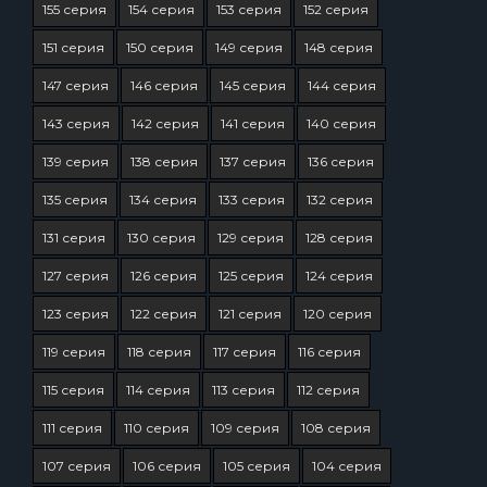
155 серия
154 серия
153 серия
152 серия
151 серия
150 серия
149 серия
148 серия
147 серия
146 серия
145 серия
144 серия
143 серия
142 серия
141 серия
140 серия
139 серия
138 серия
137 серия
136 серия
135 серия
134 серия
133 серия
132 серия
131 серия
130 серия
129 серия
128 серия
127 серия
126 серия
125 серия
124 серия
123 серия
122 серия
121 серия
120 серия
119 серия
118 серия
117 серия
116 серия
115 серия
114 серия
113 серия
112 серия
111 серия
110 серия
109 серия
108 серия
107 серия
106 серия
105 серия
104 серия