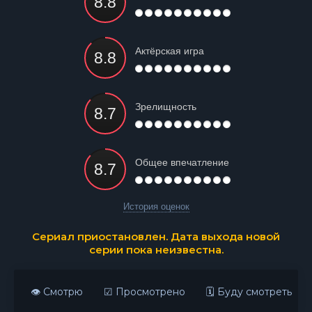
Актёрская игра
Зрелищность
Общее впечатление
История оценок
Сериал приостановлен. Дата выхода новой
серии пока неизвестна.
👁 Смотрю
☑ Просмотрено
🗓 Буду смотреть