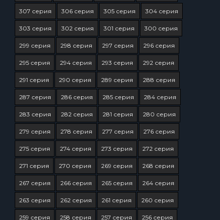
307 серия
306 серия
305 серия
304 серия
303 серия
302 серия
301 серия
300 серия
299 серия
298 серия
297 серия
296 серия
295 серия
294 серия
293 серия
292 серия
291 серия
290 серия
289 серия
288 серия
287 серия
286 серия
285 серия
284 серия
283 серия
282 серия
281 серия
280 серия
279 серия
278 серия
277 серия
276 серия
275 серия
274 серия
273 серия
272 серия
271 серия
270 серия
269 серия
268 серия
267 серия
266 серия
265 серия
264 серия
263 серия
262 серия
261 серия
260 серия
259 серия
258 серия
257 серия
256 серия