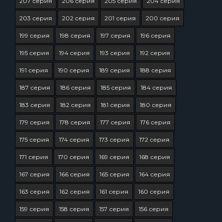
207 серия
206 серия
205 серия
204 серия
203 серия
202 серия
201 серия
200 серия
199 серия
198 серия
197 серия
196 серия
195 серия
194 серия
193 серия
192 серия
191 серия
190 серия
189 серия
188 серия
187 серия
186 серия
185 серия
184 серия
183 серия
182 серия
181 серия
180 серия
179 серия
178 серия
177 серия
176 серия
175 серия
174 серия
173 серия
172 серия
171 серия
170 серия
169 серия
168 серия
167 серия
166 серия
165 серия
164 серия
163 серия
162 серия
161 серия
160 серия
159 серия
158 серия
157 серия
156 серия