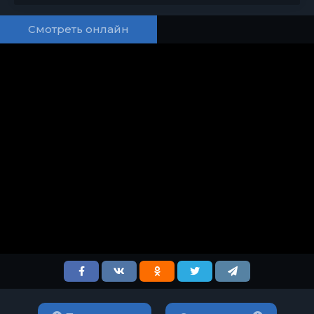
Смотреть онлайн