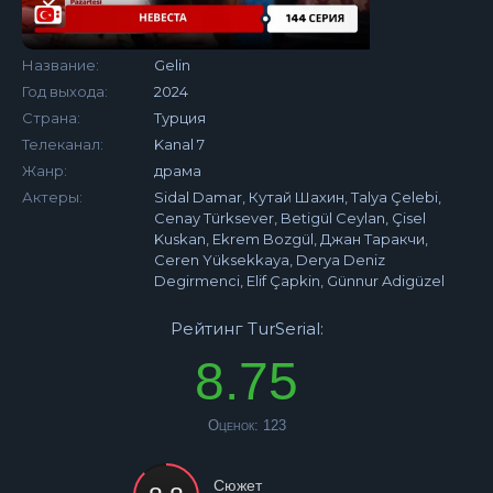
Название:
Gelin
Год выхода:
2024
Страна:
Турция
Телеканал:
Kanal 7
Жанр:
драма
Актеры:
Sidal Damar, Кутай Шахин, Talya Çelebi,
Cenay Türksever, Betigül Ceylan, Çisel
Kuskan, Ekrem Bozgül, Джан Таракчи,
Ceren Yüksekkaya, Derya Deniz
Degirmenci, Elif Çapkin, Günnur Adigüzel
Рейтинг TurSerial:
8.75
Оценок:
123
Сюжет