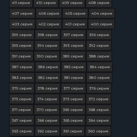
411 серия
410 серия
409 серия
408 серия
407 серия
406 серия
405 серия
404 серия
403 серия
402 серия
401 серия
400 серия
399 серия
398 серия
397 серия
396 серия
395 серия
394 серия
393 серия
392 серия
391 серия
390 серия
389 серия
388 серия
387 серия
386 серия
385 серия
384 серия
383 серия
382 серия
381 серия
380 серия
379 серия
378 серия
377 серия
376 серия
375 серия
374 серия
373 серия
372 серия
371 серия
370 серия
369 серия
368 серия
367 серия
366 серия
365 серия
364 серия
363 серия
362 серия
361 серия
360 серия