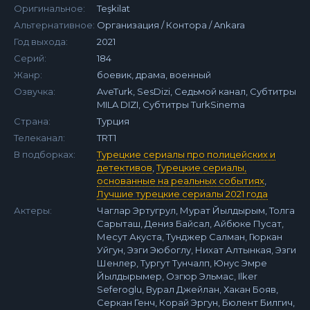
Оригинальное:
Teşkilat
Альтернативное:
Организация / Контора / Ankara
Год выхода:
2021
Серий:
184
Жанр:
боевик, драма, военный
Озвучка:
AveTurk, SesDizi, Седьмой канал, Субтитры
MILA DIZI, Субтитры TurkSinema
Страна:
Турция
Телеканал:
TRT1
В подборках:
Турецкие сериалы про полицейских и
детективов
,
Турецкие сериалы,
основанные на реальных событиях
,
Лучшие турецкие сериалы 2021 года
Актеры:
Чаглар Эртугрул, Мурат Йылдырым, Толга
Сарыташ, Дениз Байсал, Айбюке Пусат,
Месут Акуста, Тунджер Салман, Гюркан
Уйгун, Эзги Эюбоглу, Нихат Алтынкая, Эзги
Шенлер, Тургут Тунчалп, Юнус Эмре
Йылдырымер, Озгюр Эльмас, Ilker
Seferoglu, Вурал Джейлан, Хакан Бояв,
Серкан Генч, Корай Эргун, Бюлент Билгич,