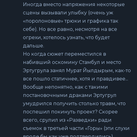
Иногда вместо напряжения некоторые
сцены вызывали улыбку (очень уж
«поролоновые» трюки и графика так
себе). Но все равно, несмотря на все
огрехи, хотелось узнать, что будет
дальше.
Но когда сюжет переместился в
набивший оскомину Стамбул и место
Эртугрула занял Мурат Йылдырым, как-то
все пошло статичнее, хотя и правдивее...
Вообще непонятно, как с такими
постановочными драками Эртугрул
умудрился получить столько травм, что
поспешил покинуть проект? Скорее
всего, срулил из «Разведки» ради
съемок в третьей части «Горы» (эти слухи
вроде бы как уже подтвердились)...