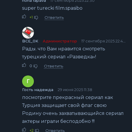
nona rapava
17 сентября 2025 22:30
super turecki film.spasibo
+1
Ответить
BCE_0K
Администратор
17 сентября 2025 22:49
Рады. что Вам нравится смотреть
турецкий сериал «Разведка»!
0
Ответить
Г
Гость надежда
29 июня 2025 11:38
посмотрите прекрасный сериал как
Турция защищает свой флаг свою
Родину очень захватывающийся сериал
актеры играли бесподобно !!!
+2
Ответить