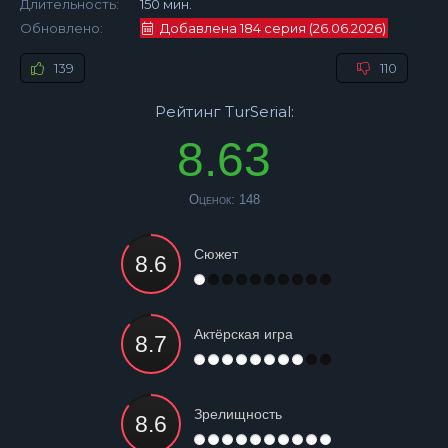
Длительность:
150 мин.
Обновлено:
Добавлена 184 серия (26.06.2026)
139
110
Рейтинг TurSerial:
8.63
Оценок:
148
Сюжет
Актёрская игра
Зрелищность