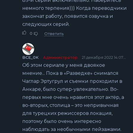
89-й серии включительно. Наберитесь
немного терпения))) Когда переводчики
закончат работу, появится озвучка и
следующих серий.
0
Ответить
BCE_0K
Администратор
21 декабря 2022 14:07
Об этом сериале у меня двоякое
мнение... Пока в «Разведке» снимался
Чаглар Эртугрул и съемки проходили в
Анкаре, было супер-увлекательно. Во-
первых мне очень нравится этот актёр, а
во-вторых, столица – это непривычная
для турецких режиссеров локация,
поэтому было очень интересно
наблюдать за необычными пейзажами.