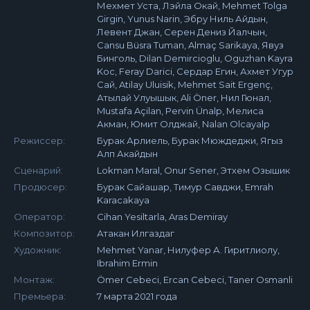
Мехмет Уста, Лэйла Окай, Mehmet Tolga
Girgin, Yunus Narin, Эбру Ниль Айдын,
Левент Джан, Серен Дениз Йалчын,
Cansu Büsra Tuman, Almaç Sarikaya, Явуз
Бинголь, Dilan Demircioglu, Oguzhan Kayra
Koc, Feray Darici, Сердар Егин, Ахмет Угур
Сай, Atilay Uluisik, Mehmet Sait Ergenç,
Атылай Улуышык, Ali Öner, Нил Гюнал,
Mustafa Açilan, Pervin Ünalp, Мелиса
Акман, Юмит Олджай, Nalan Olcayalp
Режиссер:
Бурак Арлиель, Бурак Мюждеджи, Ягыз
Алп Акайдын
Сценарий:
Lokman Maral, Onur Sener, Этхем Озышик
Продюсер:
Бурак Сайашар, Тимур Савджи, Emrah
Karacakaya
Оператор:
Cihan Yesiltarla, Aras Demiray
Композитор:
Атакан Илгаздаг
Художник:
Mehmet Yanar, Нилуфер А. Гиритлиолу,
Ibrahim Ermin
Монтаж:
Ömer Cebeci, Ercan Cebeci, Taner Osmanli
Премьера:
7 марта 2021 года