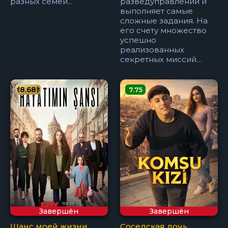
разных семей...
разведуправлении и
выполняет самые
сложные задания. На
его счету множество
успешно
реализованных
секретных миссий...
8.68
7.75
Завершён
Завершён
Шанс моей жизни
Соседская дочь