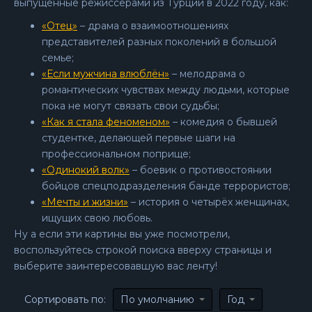
выпущенные режиссерами из Турции в 2022 году, как:
«Отец»
– драма о взаимоотношениях
представителей разных поколений в большой
семье;
«Если мужчина влюблён»
– мелодрама о
романтических чувствах между людьми, которые
пока не могут связать свои судьбы;
«Как я стала феноменом»
– комедия о бывшей
студентке, делающей первые шаги на
профессиональном поприще;
«Одинокий волк»
– боевик о противостоянии
бойцов спецподразделения банде террористов;
«Мечты и жизни»
– история о четырёх женщинах,
ищущих свою любовь.
Ну а если эти картины вы уже посмотрели,
воспользуйтесь строкой поиска вверху страницы и
выберите заинтересовавшую вас ленту!
Сортировать по:
По умолчанию
Год