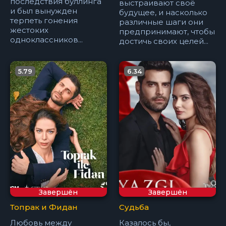
последствия буллинга
выстраивают своё
и был вынужден
будущее, и насколько
терпеть гонения
различные шаги они
жестоких
предпринимают, чтобы
одноклассников...
достичь своих целей...
5.79
6.34
Завершён
Завершён
Топрак и Фидан
Судьба
Любовь между
Казалось бы,