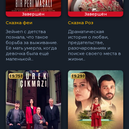
Завершён
Завершён
Сказка феи
Сказка Роз
Зейнеп с детства
Драматическая
познала, что такое
история о любви,
борьба за выживание.
предательстве,
Её мать умерла, когда
разочарованиях и
девочка была ещё
поиске своего места в
маленькой...
жизни...
9.75
9.29