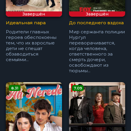
Завершён
Завершён
Идеальная пара
До последнего вздоха
Родители главных
Мир сержанта полиции
героев обеспокоены
Нургул
тем, что их взрослые
переворачивается,
дети не спешат
когда человека,
обзаводиться
ответственного за
семьями...
смерть дочери,
освобождают из
тюрьмы...
8.31
7.09