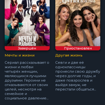
Завершён
Приостановлен
Мечты и жизни
Другая жизнь
Сериал рассказывает о
Севги и две её
жизни и любви
одноклассницы
четырёх женщин,
пронесли свою дружбу
являющихся лучшими
через долгие годы, и
друзьями. Героини не
даже повзрослев и
отказываются от своих
выйдя замуж, не
целей, несмотря на
перестали общаться...
семейное и
социальное давление...