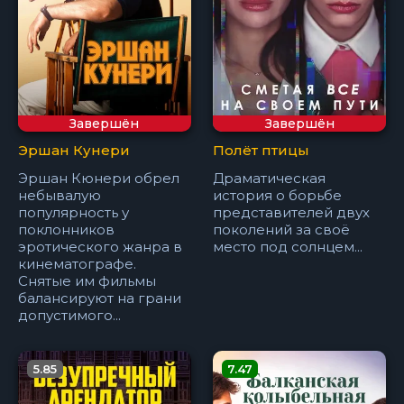
Завершён
Завершён
Эршан Кунери
Полёт птицы
Эршан Кюнери обрел
Драматическая
небывалую
история о борьбе
популярность у
представителей двух
поклонников
поколений за своё
эротического жанра в
место под солнцем...
кинематографе.
Снятые им фильмы
балансируют на грани
допустимого...
5.85
7.47