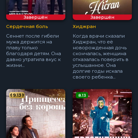
Завершён
Завершён
Сердечная боль
Хиджран
Сеннет после гибели
Когда врачи сказали
мужа держится на
Хиджран, что её
плаву только
новорожденная дочь
благодаря детям. Она
скончалась, женщина
давно утратила вкус к
отказалась поверить в
жизни...
услышанное. Она
долгие годы искала
своего ребенка...
9.13
8.13