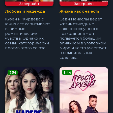
Завершён
Завершён
Любовь и надежда
Жизнь как она есть
Кузей и Фирдевс с
Сади Пайаслы ведёт
юных лет испытывают
жизнь отнюдь не
взаимные
законопослушного
романтические
гражданина – он
чувства. Однако их
пользуется большим
семьи категорически
влиянием в уголовном
против этого союза...
мире и часто участвует
в сомнительных
сделках...
7.54
8.44