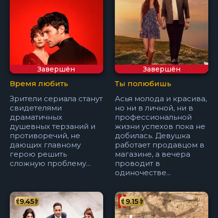
Завершён
Завершён
Время любить
Ты полюбишь
Зрители сериала станут
Асья молода и красива,
свидетелями
но ни в личной, ни в
драматичных
профессиональной
душевных терзаний и
жизни успехов пока не
противоречий, не
добилась. Девушка
дающих главному
работает продавцом в
герою решить
магазине, а вечера
сложную проблему...
проводит в
одиночестве...
9.45
9.15