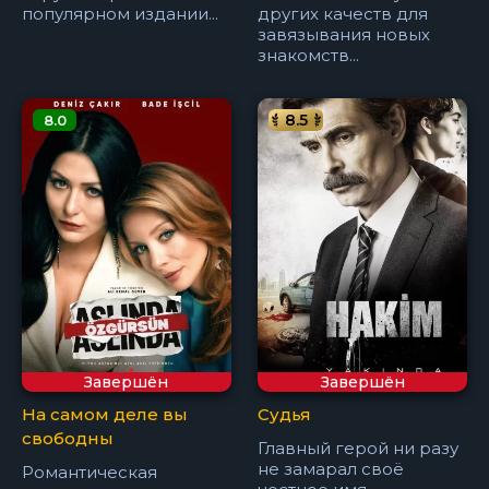
популярном издании...
других качеств для
завязывания новых
знакомств...
8.5
8.0
Завершён
Завершён
На самом деле вы
Судья
свободны
Главный герой ни разу
не замарал своё
Романтическая