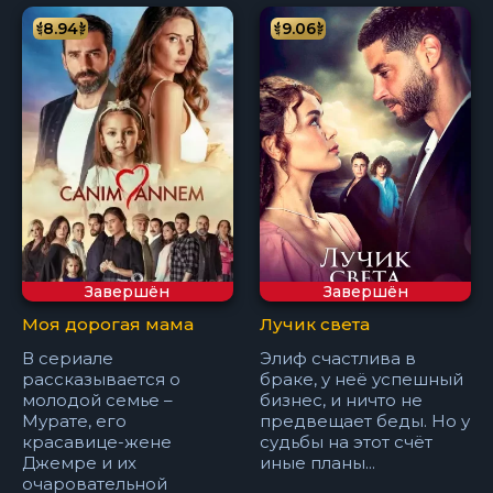
8.94
9.06
Завершён
Завершён
Моя дорогая мама
Лучик света
В сериале
Элиф счастлива в
рассказывается о
браке, у неё успешный
молодой семье –
бизнес, и ничто не
Мурате, его
предвещает беды. Но у
красавице-жене
судьбы на этот счёт
Джемре и их
иные планы...
очаровательной