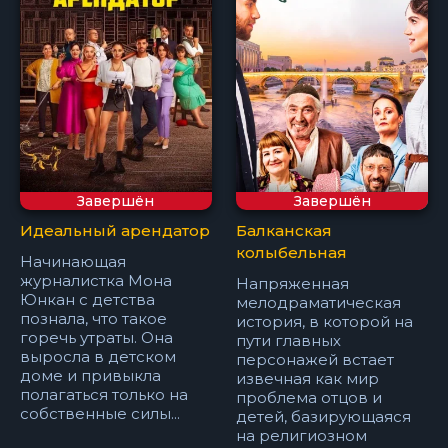
Завершён
Завершён
Идеальный арендатор
Балканская
колыбельная
Начинающая
журналистка Мона
Напряженная
Юнкан с детства
мелодраматическая
познала, что такое
история, в которой на
горечь утраты. Она
пути главных
выросла в детском
персонажей встает
доме и привыкла
извечная как мир
полагаться только на
проблема отцов и
собственные силы...
детей, базирующаяся
на религиозном