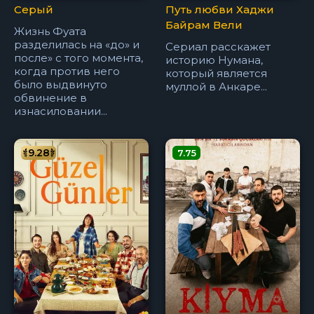
Серый
Путь любви Хаджи
Байрам Вели
Жизнь Фуата
разделилась на «до» и
Сериал расскажет
после» с того момента,
историю Нумана,
когда против него
который является
было выдвинуто
муллой в Анкаре...
обвинение в
изнасиловании...
9.28
7.75