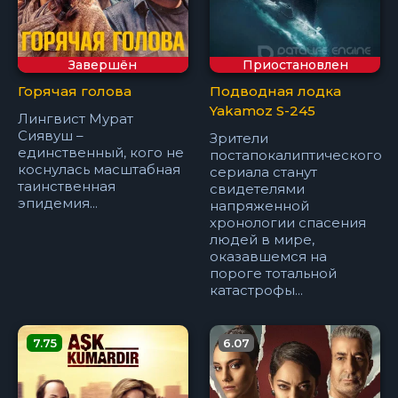
Завершён
Приостановлен
Горячая голова
Подводная лодка
Yakamoz S-245
Лингвист Мурат
Сиявуш –
Зрители
единственный, кого не
постапокалиптического
коснулась масштабная
сериала станут
таинственная
свидетелями
эпидемия...
напряженной
хронологии спасения
людей в мире,
оказавшемся на
пороге тотальной
катастрофы...
7.75
6.07