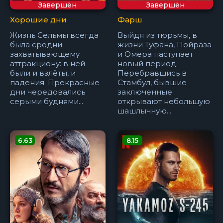
Завершён
Завершён
Хорошие дни
Фарш
Жизнь Сельмы всегда
Выйдя из тюрьмы, в
была сродни
жизни Туфана, Пойраза
захватывающему
и Омера наступает
аттракциону: в ней
новый период.
были и взлёты, и
Перебравшись в
падения. Прекрасные
Стамбул, бывшие
дни чередовались
заключенные
серыми буднями...
открывают небольшую
шашлычную...
6.63
8.15