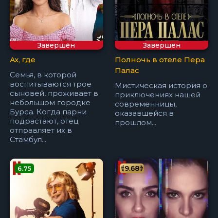
Завершён
Завершён
Ах, где
Полночь в отеле Пера
Палас
Семья, в которой
воспитываются трое
Мистическая история о
сыновей, проживает в
приключениях нашей
небольшом городке
современницы,
Бурса. Когда парни
оказавшейся в
подрастают, отец
прошлом...
отправляет их в
Стамбул...
9.68
6.75