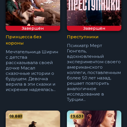
Завершён
Завершён
Принцесса без
Преступники
короны
Психиатр Мерт
Гюнгель,
Мечтательница Ширин
вдохновленный
с детства
экспериментом своего
рассказывала своей
американского
дочке Масал
коллеги, поставленным
сказочные истории о
более 50 лет назад,
будущем. Девочка
решает повторить
верила в эти сказки и
аналогичное
искренне надеялась...
исследование в
Турции...
8.88
9.63