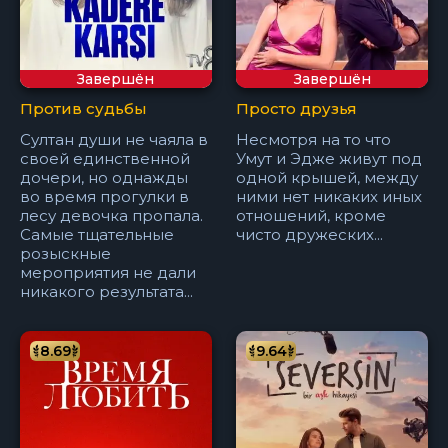
Завершён
Завершён
Против судьбы
Просто друзья
Султан души не чаяла в
Несмотря на то что
своей единственной
Умут и Эдже живут под
дочери, но однажды
одной крышей, между
во время прогулки в
ними нет никаких иных
лесу девочка пропала.
отношений, кроме
Самые тщательные
чисто дружеских...
розыскные
мероприятия не дали
никакого результата...
8.69
9.64