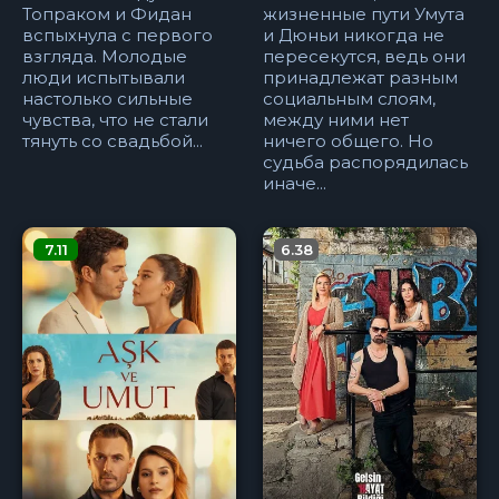
Топраком и Фидан
жизненные пути Умута
вспыхнула с первого
и Дюньи никогда не
взгляда. Молодые
пересекутся, ведь они
люди испытывали
принадлежат разным
настолько сильные
социальным слоям,
чувства, что не стали
между ними нет
тянуть со свадьбой...
ничего общего. Но
судьба распорядилась
иначе...
7.11
6.38