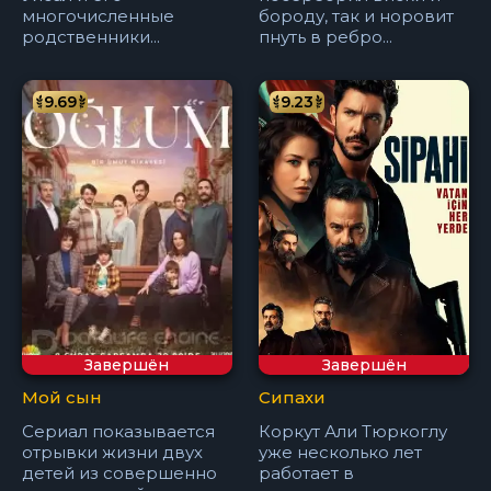
многочисленные
бороду, так и норовит
родственники...
пнуть в ребро...
9.69
9.23
Завершён
Завершён
Мой сын
Сипахи
Сериал показывается
Коркут Али Тюркоглу
отрывки жизни двух
уже несколько лет
детей из совершенно
работает в