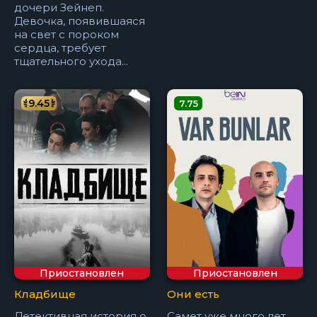
дочери Зейнеп.
Девочка, появившаяся
на свет с пороком
сердца, требует
тщательного ухода...
9.45
7.75
Приостановлен
Приостановлен
Кладбище
Они есть
Детективная история о
Самет уже много лет