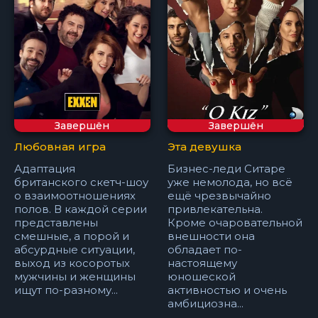
Завершён
Завершён
Любовная игра
Эта девушка
Адаптация
Бизнес-леди Ситаре
британского скетч-шоу
уже немолода, но всё
о взаимоотношениях
ещё чрезвычайно
полов. В каждой серии
привлекательна.
представлены
Кроме очаровательной
смешные, а порой и
внешности она
абсурдные ситуации,
обладает по-
выход из косоротых
настоящему
мужчины и женщины
юношеской
ищут по-разному...
активностью и очень
амбициозна...