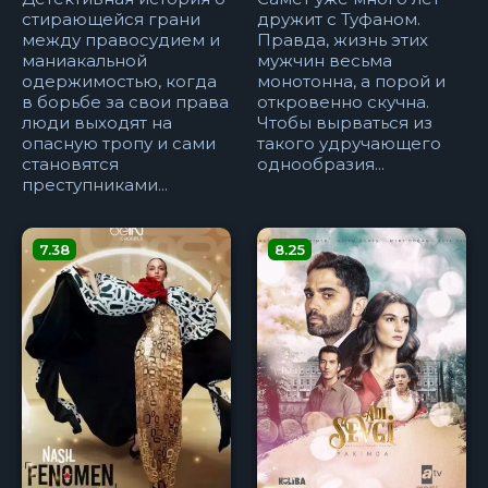
стирающейся грани
дружит с Туфаном.
между правосудием и
Правда, жизнь этих
маниакальной
мужчин весьма
одержимостью, когда
монотонна, а порой и
в борьбе за свои права
откровенно скучна.
люди выходят на
Чтобы вырваться из
опасную тропу и сами
такого удручающего
становятся
однообразия...
преступниками...
7.38
8.25