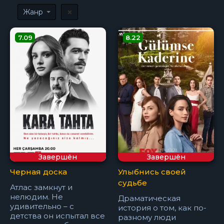
Жанр
7.09
8.22
Завершён
Завершён
Черная доска
Улыбнись своей
судьбе
Атлас замкнут и
нелюдим. Не
Драматическая
удивительно – с
история о том, как по-
детства он испытал все
разному люди