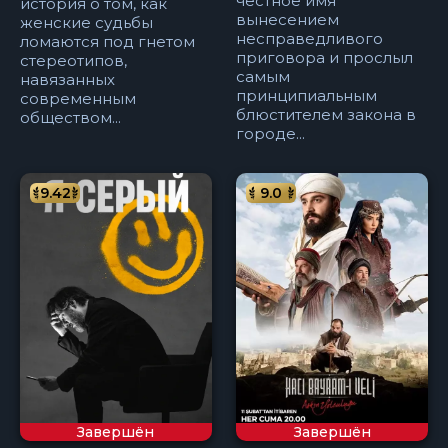
честное имя
история о том, как
вынесением
женские судьбы
несправедливого
ломаются под гнетом
приговора и прослыл
стереотипов,
самым
навязанных
принципиальным
современным
блюстителем закона в
обществом...
городе...
9.42
9.0
Завершён
Завершён