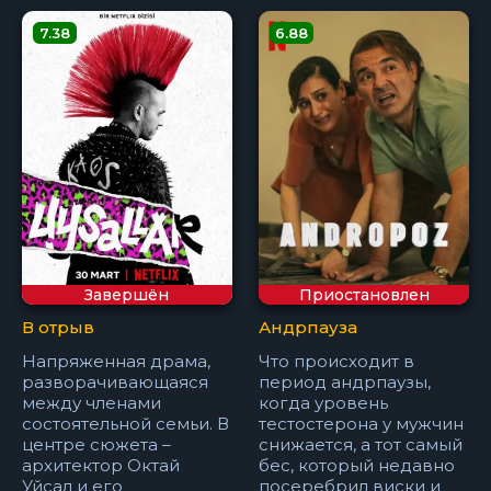
7.38
6.88
Завершён
Приостановлен
В отрыв
Андрпауза
Напряженная драма,
Что происходит в
разворачивающаяся
период андрпаузы,
между членами
когда уровень
состоятельной семьи. В
тестостерона у мужчин
центре сюжета –
снижается, а тот самый
архитектор Октай
бес, который недавно
Уйсал и его
посеребрил виски и