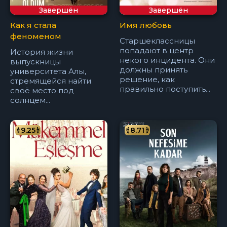
Завершён
Завершён
Как я стала
Имя любовь
феноменом
Старшеклассницы
попадают в центр
История жизни
некого инцидента. Они
выпускницы
должны принять
университета Алы,
решение, как
стремящейся найти
правильно поступить...
своё место под
солнцем...
9.25
8.71