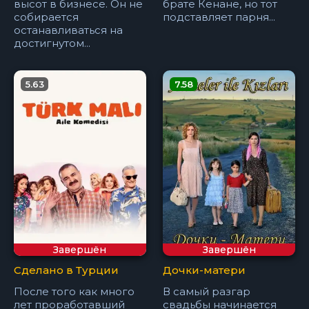
высот в бизнесе. Он не
брате Кенане, но тот
собирается
подставляет парня...
останавливаться на
достигнутом...
5.63
7.58
Завершён
Завершён
Сделано в Турции
Дочки-матери
После того как много
В самый разгар
лет проработавший
свадьбы начинается