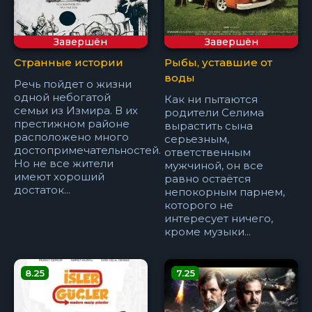
Завершён
Завершён
Странные истории
Рыбы, уставшие от
воды
Речь пойдет о жизни
одной небогатой
Как ни пытаются
семьи из Измира. В их
родители Селима
престижном районе
вырастить сына
расположено много
серьезным,
достопримечательностей.
ответственным
Но не все жители
мужчиной, он все
имеют хороший
равно остаётся
достаток...
непокорным парнем,
которого не
интересует ничего,
кроме музыки...
8.25
7.25