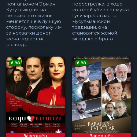
почтальоном Эрман
перестрелка, в ходе
Кузу выходит на
которой убивают мужа
пенсию, его жизнь
Гулизар. Согласно
меняется не в лучшую
мусульманской
сторону, поскольку из-
традиции, она
за нехватки денег
становится женой
жена подает на
младшего брата.
развод...
6.88
6.88
Завершён
Завершён