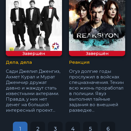
Завершён
Завершён
Дела, дела
Реакция
Сади Джелил Дженгиз,
Огуз долгие годы
Ахмет Курал и Мурат
прослужил в войсках
Джемчир дружат
спецназначения. Текин
давно и жаждут стать
всю жизнь проработал
известными актерами.
в полиции. Явуз
Правда, у них нет
выполнял тайные
денег на большой
задания во внешней
интересный проект...
разведке...
1
2
3
4
5
6