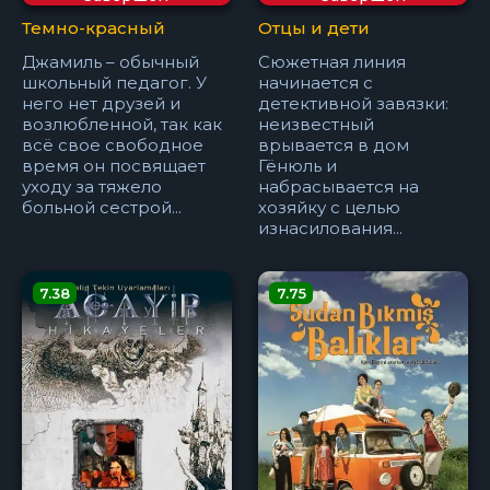
Темно-красный
Отцы и дети
Джамиль – обычный
Сюжетная линия
школьный педагог. У
начинается с
него нет друзей и
детективной завязки:
возлюбленной, так как
неизвестный
всё свое свободное
врывается в дом
время он посвящает
Гёнюль и
уходу за тяжело
набрасывается на
больной сестрой...
хозяйку с целью
изнасилования...
7.38
7.75