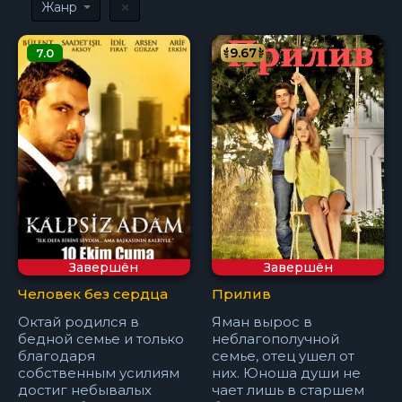
Жанр
9.67
7.0
Завершён
Завершён
Человек без сердца
Прилив
Октай родился в
Яман вырос в
бедной семье и только
неблагополучной
благодаря
семье, отец ушел от
собственным усилиям
них. Юноша души не
достиг небывалых
чает лишь в старшем