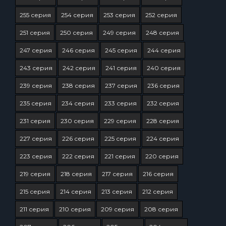
255 серия
254 серия
253 серия
252 серия
251 серия
250 серия
249 серия
248 серия
247 серия
246 серия
245 серия
244 серия
243 серия
242 серия
241 серия
240 серия
239 серия
238 серия
237 серия
236 серия
235 серия
234 серия
233 серия
232 серия
231 серия
230 серия
229 серия
228 серия
227 серия
226 серия
225 серия
224 серия
223 серия
222 серия
221 серия
220 серия
219 серия
218 серия
217 серия
216 серия
215 серия
214 серия
213 серия
212 серия
211 серия
210 серия
209 серия
208 серия