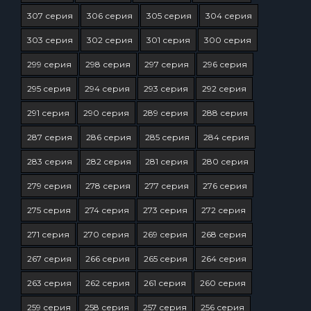
307 серия
306 серия
305 серия
304 серия
303 серия
302 серия
301 серия
300 серия
299 серия
298 серия
297 серия
296 серия
295 серия
294 серия
293 серия
292 серия
291 серия
290 серия
289 серия
288 серия
287 серия
286 серия
285 серия
284 серия
283 серия
282 серия
281 серия
280 серия
279 серия
278 серия
277 серия
276 серия
275 серия
274 серия
273 серия
272 серия
271 серия
270 серия
269 серия
268 серия
267 серия
266 серия
265 серия
264 серия
263 серия
262 серия
261 серия
260 серия
259 серия
258 серия
257 серия
256 серия