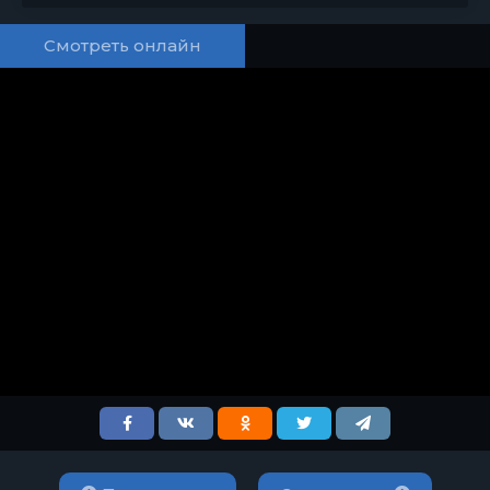
Смотреть онлайн