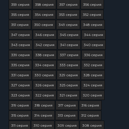
359 серия
358 серия
357 серия
356 серия
355 серия
354 серия
353 серия
352 серия
351 серия
350 серия
349 серия
348 серия
347 серия
346 серия
345 серия
344 серия
343 серия
342 серия
341 серия
340 серия
339 серия
338 серия
337 серия
336 серия
335 серия
334 серия
333 серия
332 серия
331 серия
330 серия
329 серия
328 серия
327 серия
326 серия
325 серия
324 серия
323 серия
322 серия
321 серия
320 серия
319 серия
318 серия
317 серия
316 серия
315 серия
314 серия
313 серия
312 серия
311 серия
310 серия
309 серия
308 серия