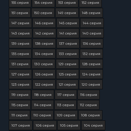
155 серия
154 серия
153 серия
152 серия
151 серия
150 серия
149 серия
148 серия
147 серия
146 серия
145 серия
144 серия
143 серия
142 серия
141 серия
140 серия
139 серия
138 серия
137 серия
136 серия
135 серия
134 серия
133 серия
132 серия
131 серия
130 серия
129 серия
128 серия
127 серия
126 серия
125 серия
124 серия
123 серия
122 серия
121 серия
120 серия
119 серия
118 серия
117 серия
116 серия
115 серия
114 серия
113 серия
112 серия
111 серия
110 серия
109 серия
108 серия
107 серия
106 серия
105 серия
104 серия