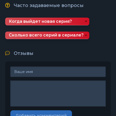
Часто задаваемые вопросы
Когда выйдет новая серия?
Сколько всего серий в сериале?
Отзывы
Добавить комментарий