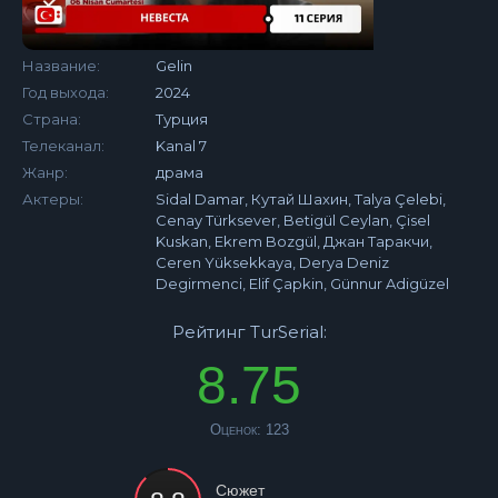
Название:
Gelin
Год выхода:
2024
Страна:
Турция
Телеканал:
Kanal 7
Жанр:
драма
Актеры:
Sidal Damar, Кутай Шахин, Talya Çelebi,
Cenay Türksever, Betigül Ceylan, Çisel
Kuskan, Ekrem Bozgül, Джан Таракчи,
Ceren Yüksekkaya, Derya Deniz
Degirmenci, Elif Çapkin, Günnur Adigüzel
Рейтинг TurSerial:
8.75
Оценок:
123
Сюжет