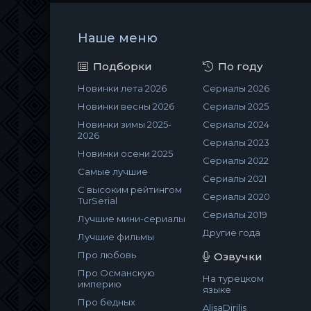
Наше меню
Подборки
По году
Новинки лета 2026
Сериалы 2026
Новинки весны 2026
Сериалы 2025
Новинки зимы 2025-
Сериалы 2024
2026
Сериалы 2023
Новинки осени 2025
Сериалы 2022
Самые лучшие
Сериалы 2021
С высоким рейтингом
Сериалы 2020
TurSerial
Сериалы 2019
Лучшие мини-сериалы
Другие года
Лучшие фильмы
Про любовь
Озвучки
Про Османскую
На турецком
империю
языке
Про бедных
AlisaDirilis