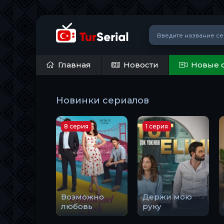
Главная
Новости
Новые 
Новинки сериалов
8 серия
1 серия
Возможно
Держи мою
любовь
руку