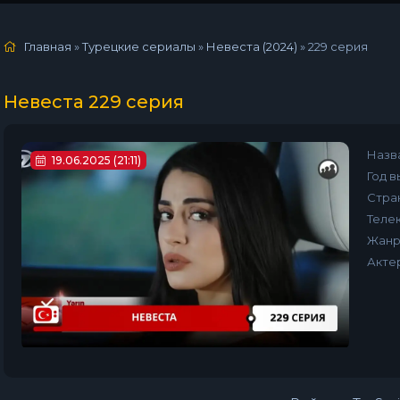
Главная
»
Турецкие сериалы
»
Невеста (2024)
»
229 серия
Невеста 229 серия
Назв
19.06.2025 (21:11)
Год в
Стра
Телек
Жанр
Акте