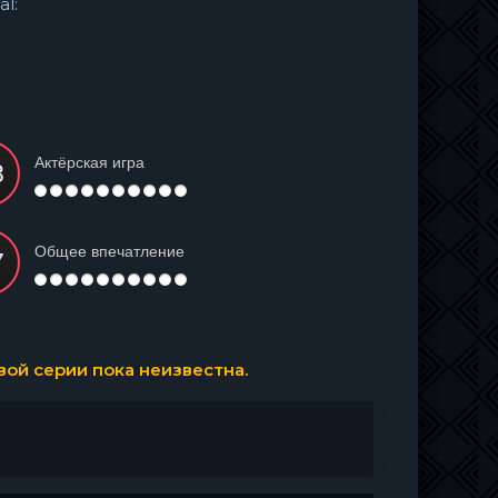
al:
Актёрская игра
Общее впечатление
ой серии пока неизвестна.