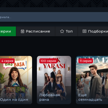
серии
Расписание
Топ
Подборк
4 серия
100 серия
11 серия
Любовная
Ещё
Один на один
рана
семнадцать