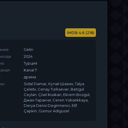
4.6 (218)
ание:
Gelin
ыхода:
2024
на:
Турция
анал:
Kanal 7
:
драма
ры:
Sidal Damar, Кутай Шахин, Talya
Çelebi, Cenay Türksever, Betigül
Ceylan, Çisel Kuskan, Ekrem Bozgül,
Джан Таракчи, Ceren Yüksekkaya,
Derya Deniz Degirmenci, Elif
Çapkin, Günnur Adigüzel