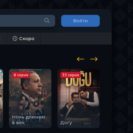
Войти
и
Скоро
8 серия
33 серия
10 серия
Ночь длиною
Закон
в век
Догу
природы