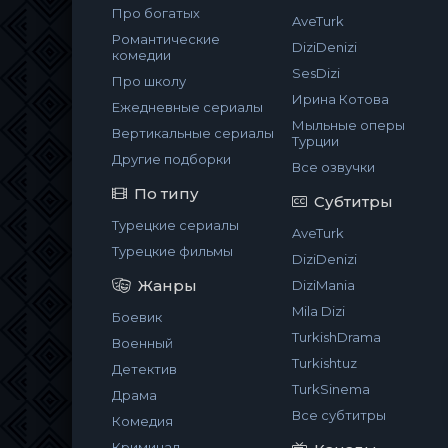
Про богатых
AveTurk
Романтические
DiziDenizi
комедии
SesDizi
Про школу
Ирина Котова
Ежедневные сериалы
Мыльные оперы
Вертикальные сериалы
Турции
Другие подборки
Все озвучки
По типу
Субтитры
Турецкие сериалы
AveTurk
Турецкие фильмы
DiziDenizi
Жанры
DiziMania
Mila Dizi
Боевик
TurkishDrama
Военный
Turkishtuz
Детектив
TurkSinema
Драма
Все субтитры
Комедия
Криминал