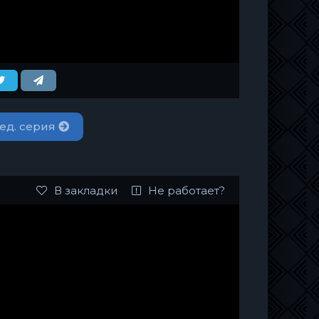
ед. серия
В закладки
Не работает?