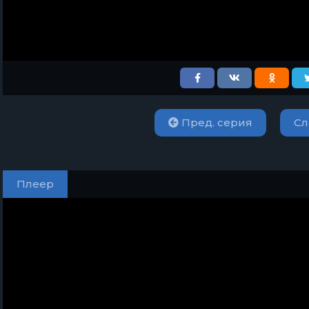
Пред. серия
Сл
Плеер