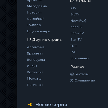
Каналы
Мелодрама
ATV
История
BluTV
Семейный
Now (Fox)
Триллер
Kanal D
Другие жанры
Show TV
Другие страны
Star TV
TRT1
Аргентина
TV8
Бразилия
Все каналы
Венесуэла
Индия
Разное
Колумбия
Актёры
Мексика
Ожидаемые
Пакистан
Новые серии