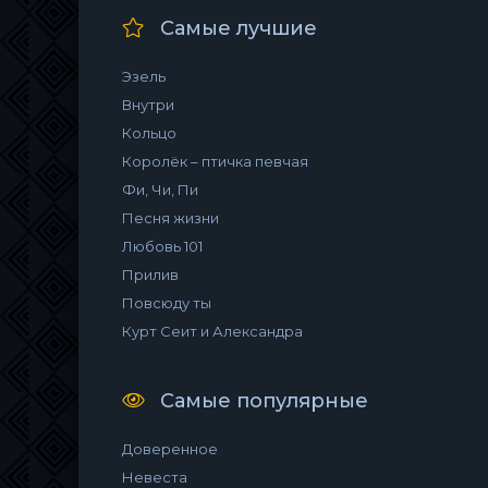
Самые лучшие
Эзель
Внутри
Кольцо
Королёк – птичка певчая
Фи, Чи, Пи
Песня жизни
Любовь 101
Прилив
Повсюду ты
Курт Сеит и Александра
Самые популярные
Доверенное
Невеста