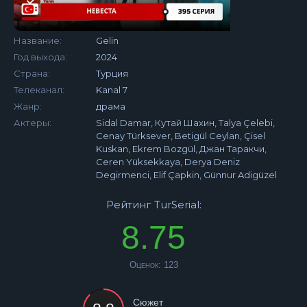
Название:
Gelin
Год выхода:
2024
Страна:
Турция
Телеканал:
Kanal 7
Жанр:
драма
Актеры:
Sidal Damar, Кутай Шахин, Talya Çelebi,
Cenay Türksever, Betigül Ceylan, Çisel
Kuskan, Ekrem Bozgül, Джан Таракчи,
Ceren Yüksekkaya, Derya Deniz
Degirmenci, Elif Çapkin, Günnur Adigüzel
Рейтинг TurSerial:
8.75
Оценок:
123
Сюжет