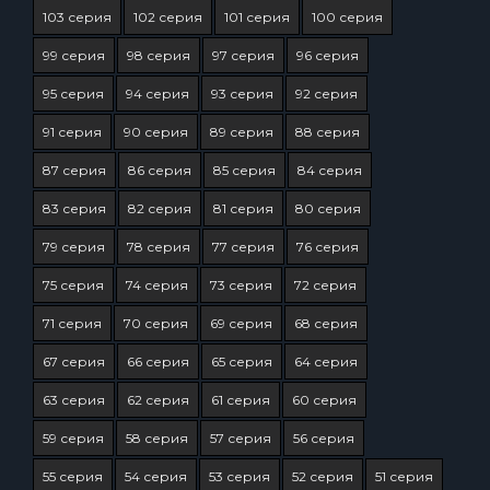
103 серия
102 серия
101 серия
100 серия
99 серия
98 серия
97 серия
96 серия
95 серия
94 серия
93 серия
92 серия
91 серия
90 серия
89 серия
88 серия
87 серия
86 серия
85 серия
84 серия
83 серия
82 серия
81 серия
80 серия
79 серия
78 серия
77 серия
76 серия
75 серия
74 серия
73 серия
72 серия
71 серия
70 серия
69 серия
68 серия
67 серия
66 серия
65 серия
64 серия
63 серия
62 серия
61 серия
60 серия
59 серия
58 серия
57 серия
56 серия
55 серия
54 серия
53 серия
52 серия
51 серия