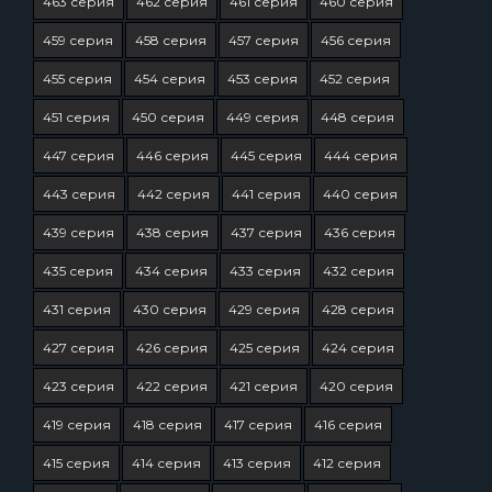
463 серия
462 серия
461 серия
460 серия
459 серия
458 серия
457 серия
456 серия
455 серия
454 серия
453 серия
452 серия
451 серия
450 серия
449 серия
448 серия
447 серия
446 серия
445 серия
444 серия
443 серия
442 серия
441 серия
440 серия
439 серия
438 серия
437 серия
436 серия
435 серия
434 серия
433 серия
432 серия
431 серия
430 серия
429 серия
428 серия
427 серия
426 серия
425 серия
424 серия
423 серия
422 серия
421 серия
420 серия
419 серия
418 серия
417 серия
416 серия
415 серия
414 серия
413 серия
412 серия