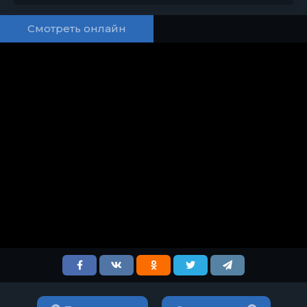
Смотреть онлайн