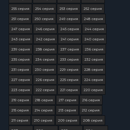
255 серия
254 серия
253 серия
252 серия
251 серия
250 серия
249 серия
248 серия
247 серия
246 серия
245 серия
244 серия
243 серия
242 серия
241 серия
240 серия
239 серия
238 серия
237 серия
236 серия
235 серия
234 серия
233 серия
232 серия
231 серия
230 серия
229 серия
228 серия
227 серия
226 серия
225 серия
224 серия
223 серия
222 серия
221 серия
220 серия
219 серия
218 серия
217 серия
216 серия
215 серия
214 серия
213 серия
212 серия
211 серия
210 серия
209 серия
208 серия