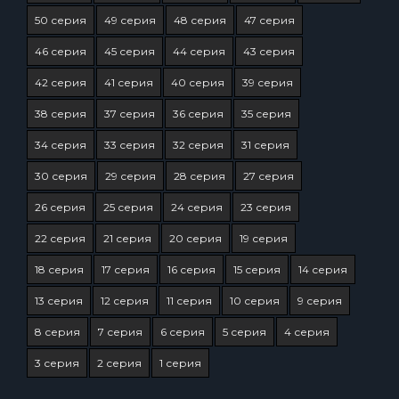
50 серия
49 серия
48 серия
47 серия
46 серия
45 серия
44 серия
43 серия
42 серия
41 серия
40 серия
39 серия
38 серия
37 серия
36 серия
35 серия
34 серия
33 серия
32 серия
31 серия
30 серия
29 серия
28 серия
27 серия
26 серия
25 серия
24 серия
23 серия
22 серия
21 серия
20 серия
19 серия
18 серия
17 серия
16 серия
15 серия
14 серия
13 серия
12 серия
11 серия
10 серия
9 серия
8 серия
7 серия
6 серия
5 серия
4 серия
3 серия
2 серия
1 серия