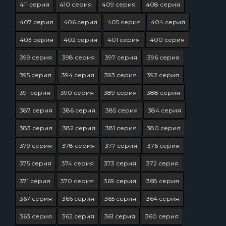
411 серия
410 серия
409 серия
408 серия
407 серия
406 серия
405 серия
404 серия
403 серия
402 серия
401 серия
400 серия
399 серия
398 серия
397 серия
396 серия
395 серия
394 серия
393 серия
392 серия
391 серия
390 серия
389 серия
388 серия
387 серия
386 серия
385 серия
384 серия
383 серия
382 серия
381 серия
380 серия
379 серия
378 серия
377 серия
376 серия
375 серия
374 серия
373 серия
372 серия
371 серия
370 серия
369 серия
368 серия
367 серия
366 серия
365 серия
364 серия
363 серия
362 серия
361 серия
360 серия