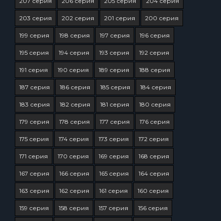
207 серия
206 серия
205 серия
204 серия
203 серия
202 серия
201 серия
200 серия
199 серия
198 серия
197 серия
196 серия
195 серия
194 серия
193 серия
192 серия
191 серия
190 серия
189 серия
188 серия
187 серия
186 серия
185 серия
184 серия
183 серия
182 серия
181 серия
180 серия
179 серия
178 серия
177 серия
176 серия
175 серия
174 серия
173 серия
172 серия
171 серия
170 серия
169 серия
168 серия
167 серия
166 серия
165 серия
164 серия
163 серия
162 серия
161 серия
160 серия
159 серия
158 серия
157 серия
156 серия