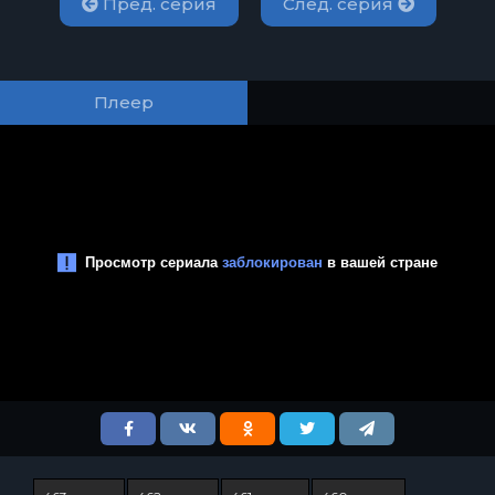
Пред. серия
След. серия
Плеер