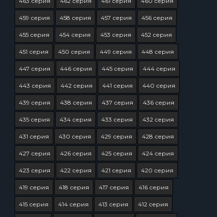
463 серия
462 серия
461 серия
460 серия
459 серия
458 серия
457 серия
456 серия
455 серия
454 серия
453 серия
452 серия
451 серия
450 серия
449 серия
448 серия
447 серия
446 серия
445 серия
444 серия
443 серия
442 серия
441 серия
440 серия
439 серия
438 серия
437 серия
436 серия
435 серия
434 серия
433 серия
432 серия
431 серия
430 серия
429 серия
428 серия
427 серия
426 серия
425 серия
424 серия
423 серия
422 серия
421 серия
420 серия
419 серия
418 серия
417 серия
416 серия
415 серия
414 серия
413 серия
412 серия