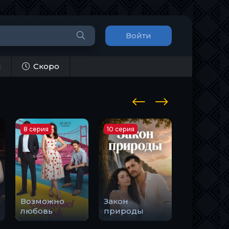
Войти
и
Скоро
8 серия
10 серия
1 серия
Возможно
Закон
Держи м
любовь
природы
руку