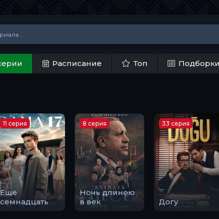
серии
Расписание
Топ
Подборк
11 серия
8 серия
33 серия
Ещё
Ночь длиною
семнадцать
в век
Догу