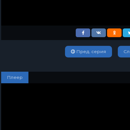
Пред. серия
Сл
Плеер