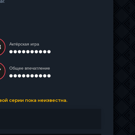
al:
Актёрская игра
Общее впечатление
ой серии пока неизвестна.