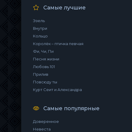
Самые лучшие
Эзель
Внутри
Кольцо
Королёк – птичка певчая
Фи, Чи, Пи
Песня жизни
Любовь 101
Прилив
Повсюду ты
Курт Сеит и Александра
Самые популярные
Доверенное
Невеста