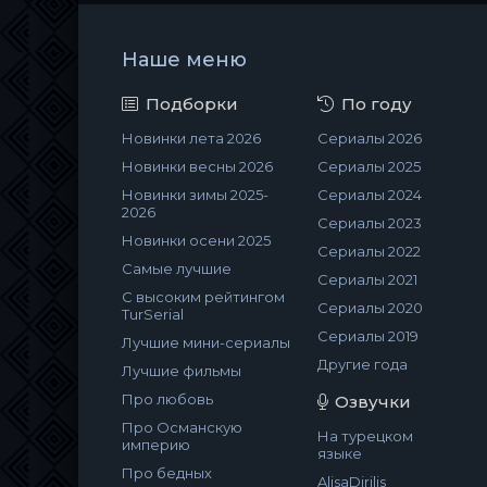
Наше меню
Подборки
По году
Новинки лета 2026
Сериалы 2026
Новинки весны 2026
Сериалы 2025
Новинки зимы 2025-
Сериалы 2024
2026
Сериалы 2023
Новинки осени 2025
Сериалы 2022
Самые лучшие
Сериалы 2021
С высоким рейтингом
Сериалы 2020
TurSerial
Сериалы 2019
Лучшие мини-сериалы
Другие года
Лучшие фильмы
Про любовь
Озвучки
Про Османскую
На турецком
империю
языке
Про бедных
AlisaDirilis