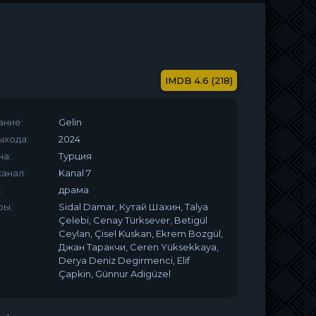
4.6 (218)
ание:
Gelin
ыхода:
2024
на:
Турция
анал:
Kanal 7
:
драма
ры:
Sidal Damar, Кутай Шахин, Talya
Çelebi, Cenay Türksever, Betigül
Ceylan, Çisel Kuskan, Ekrem Bozgül,
Джан Таракчи, Ceren Yüksekkaya,
Derya Deniz Degirmenci, Elif
Çapkin, Günnur Adigüzel