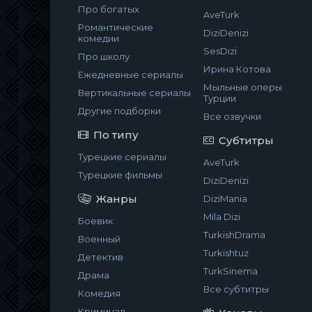
Про богатых
AveTurk
Романтические
DiziDenizi
комедии
SesDizi
Про школу
Ирина Котова
Ежедневные сериалы
Мыльные оперы
Вертикальные сериалы
Турции
Другие подборки
Все озвучки
По типу
Субтитры
Турецкие сериалы
AveTurk
Турецкие фильмы
DiziDenizi
Жанры
DiziMania
Mila Dizi
Боевик
TurkishDrama
Военный
Turkishtuz
Детектив
TurkSinema
Драма
Все субтитры
Комедия
Криминал