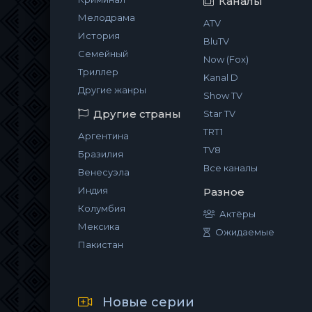
Каналы
Мелодрама
ATV
История
BluTV
Семейный
Now (Fox)
Триллер
Kanal D
Другие жанры
Show TV
Другие страны
Star TV
TRT1
Аргентина
TV8
Бразилия
Все каналы
Венесуэла
Индия
Разное
Колумбия
Актёры
Мексика
Ожидаемые
Пакистан
Новые серии