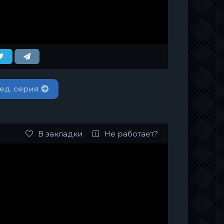
ед. серия
В закладки
Не работает?