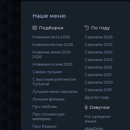
Наше меню
Подборки
По году
Новинки лета 2026
Сериалы 2026
Новинки весны 2026
Сериалы 2025
Новинки зимы 2025-
Сериалы 2024
2026
Сериалы 2023
Новинки осени 2025
Сериалы 2022
Самые лучшие
Сериалы 2021
С высоким рейтингом
Сериалы 2020
TurSerial
Сериалы 2019
Лучшие мини-сериалы
Другие года
Лучшие фильмы
Про любовь
Озвучки
Про Османскую
На турецком
империю
языке
Про бедных
AlisaDirilis