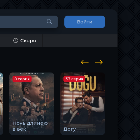
Войти
и
Скоро
8 серия
33 серия
10 серия
Ночь длиною
Закон
в век
Догу
природы