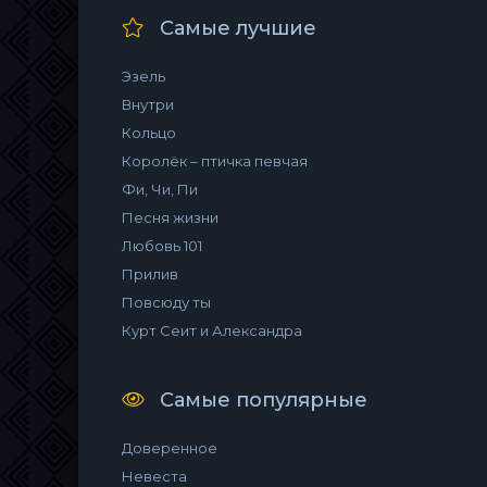
Самые лучшие
Эзель
Внутри
Кольцо
Королёк – птичка певчая
Фи, Чи, Пи
Песня жизни
Любовь 101
Прилив
Повсюду ты
Курт Сеит и Александра
Самые популярные
Доверенное
Невеста