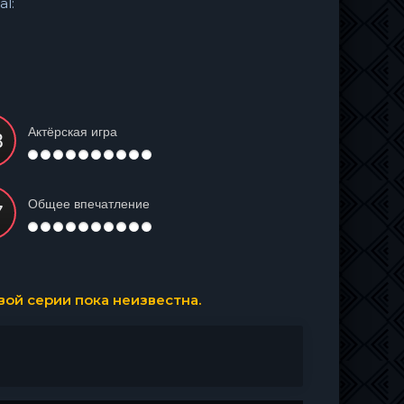
al:
Актёрская игра
Общее впечатление
ой серии пока неизвестна.