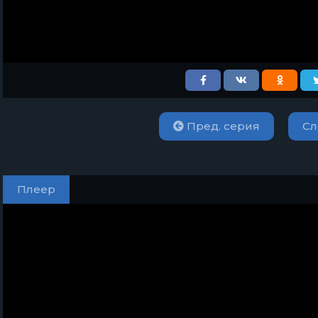
Пред. серия
Сл
Плеер