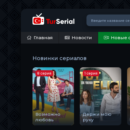
Главная
Новости
Новые 
Новинки сериалов
8 серия
1 серия
Возможно
Держи мою
любовь
руку