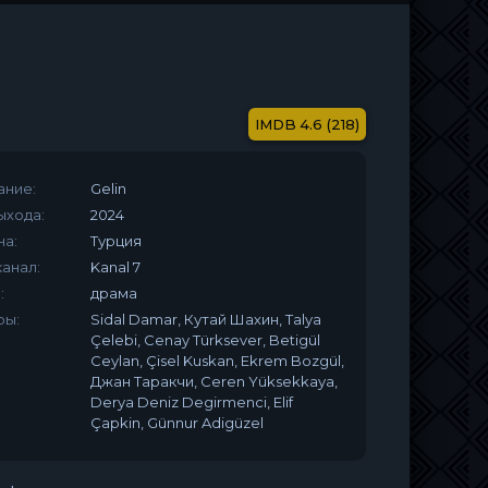
4.6 (218)
ание:
Gelin
ыхода:
2024
на:
Турция
анал:
Kanal 7
:
драма
ры:
Sidal Damar, Кутай Шахин, Talya
Çelebi, Cenay Türksever, Betigül
Ceylan, Çisel Kuskan, Ekrem Bozgül,
Джан Таракчи, Ceren Yüksekkaya,
Derya Deniz Degirmenci, Elif
Çapkin, Günnur Adigüzel