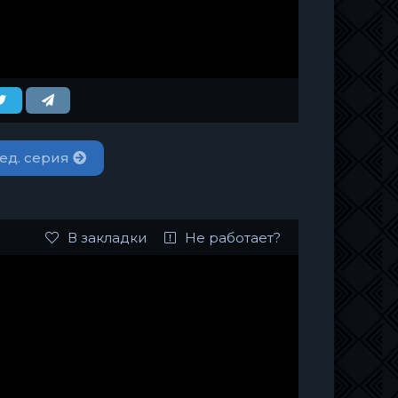
ед. серия
В закладки
Не работает?