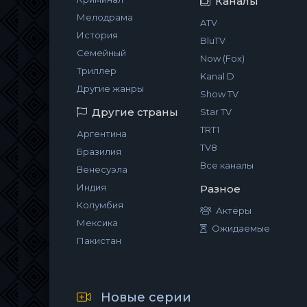
Каналы
Мелодрама
ATV
История
BluTV
Семейный
Now (Fox)
Триллер
Kanal D
Другие жанры
Show TV
Другие страны
Star TV
TRT1
Аргентина
TV8
Бразилия
Все каналы
Венесуэла
Индия
Разное
Колумбия
Актёры
Мексика
Ожидаемые
Пакистан
Новые серии