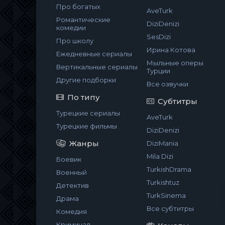
Про богатых
AveTurk
Романтические
DiziDenizi
комедии
SesDizi
Про школу
Ирина Котова
Ежедневные сериалы
Мыльные оперы
Вертикальные сериалы
Турции
Другие подборки
Все озвучки
По типу
Субтитры
Турецкие сериалы
AveTurk
Турецкие фильмы
DiziDenizi
Жанры
DiziMania
Mila Dizi
Боевик
TurkishDrama
Военный
Turkishtuz
Детектив
TurkSinema
Драма
Все субтитры
Комедия
Криминал