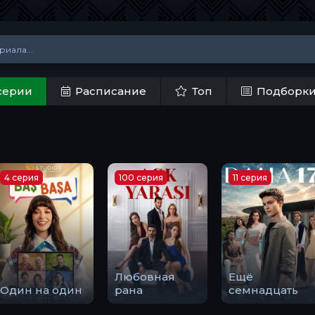
серии
Расписание
Топ
Подборк
4 серия
100 серия
11 серия
Любовная
Ещё
Один на один
рана
семнадцать