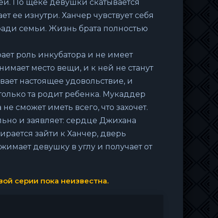
чей. По щеке девушки скатывается
ет ее изнутри. Ханчер чувствует себя
 ради семьи. Жизнь брата полностью
рает роль инкубатора и не имеет
имает место вещи, и к ней не станут
ывает настоящее удовольствие, и
только та родит ребенка. Мукаддер
 не сможет иметь всего, что захочет.
ольно и заявляет: сердце Джихана
ирается зайти к Ханчер, дверь
ажимает девушку в углу и получает от
ой серии пока неизвестна.