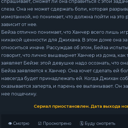
спрашивает, сможет ли она справиться с этой зада
слеза. Она не может сдержать боли, которая разрыва
измотанной, но понимает, что должна пойти на это
зависит от нее.
Бейза отлично понимает, что Ханчер всего лишь иг
никакой ценности для Джихана. В этом доме она зан
относиться иначе. Рассуждая об этом, Бейза испыт
говорит, что лично вышвырнет Ханчер из дома, как 
заявляет Бейзе: этой девушке надо осознать, что она
Бейза заявляется к Ханчер. Она хочет сделать ей б
навсегда будет принадлежать ей. Когда Джихан соб
оказывается заперта, и парень ее выламывает. Он з
нее пощечину.
Сериал приостановлен. Дата выхода нов
👁 Смотрю
☑ Просмотрено
🗓 Буду смотреть