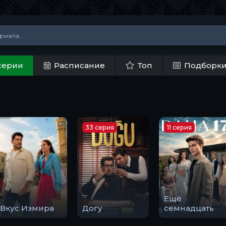
серии
Расписание
Топ
Подборк
33 серия
11 серия
Ещё
Вкус Измира
Догу
семнадцать