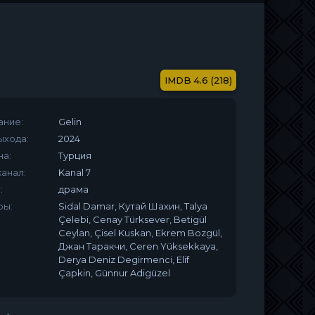
4.6 (218)
ание:
Gelin
ыхода:
2024
на:
Турция
анал:
Kanal 7
:
драма
ры:
Sidal Damar, Кутай Шахин, Talya
Çelebi, Cenay Türksever, Betigül
Ceylan, Çisel Kuskan, Ekrem Bozgül,
Джан Таракчи, Ceren Yüksekkaya,
Derya Deniz Degirmenci, Elif
Çapkin, Günnur Adigüzel