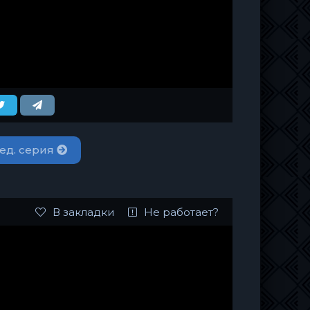
ед. серия
В закладки
Не работает?