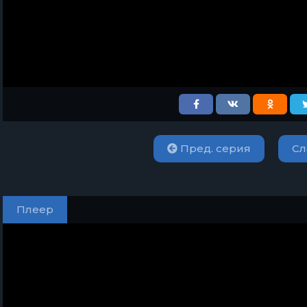
Пред. серия
Сл
Плеер