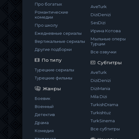
Про богатых
AveTurk
Романтические
DiziDenizi
комедии
SesDizi
Про школу
Ирина Котова
Ежедневные сериалы
Мыльные оперы
Вертикальные сериалы
Турции
Другие подборки
Все озвучки
По типу
Субтитры
Турецкие сериалы
AveTurk
Турецкие фильмы
DiziDenizi
Жанры
DiziMania
Mila Dizi
Боевик
TurkishDrama
Военный
Turkishtuz
Детектив
TurkSinema
Драма
Все субтитры
Комедия
Криминал