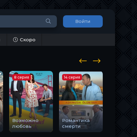
Войти
и
Скоро
8 серия
14 серия
8 серия
Возможно
Романтика
любовь
смерти
Тоска