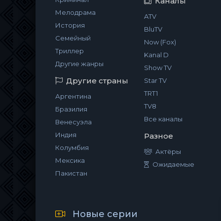
Каналы
Мелодрама
ATV
История
BluTV
Семейный
Now (Fox)
Триллер
Kanal D
Другие жанры
Show TV
Другие страны
Star TV
TRT1
Аргентина
TV8
Бразилия
Все каналы
Венесуэла
Индия
Разное
Колумбия
Актёры
Мексика
Ожидаемые
Пакистан
Новые серии