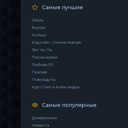
Самые лучшие
Эзель
Внутри
Кольцо
Королёк – птичка певчая
Фи, Чи, Пи
Песня жизни
Любовь 101
Прилив
Повсюду ты
Курт Сеит и Александра
Самые популярные
Доверенное
Невеста