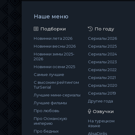
Наше меню
Подборки
По году
Новинки лета 2026
Сериалы 2026
Новинки весны 2026
Сериалы 2025
Новинки зимы 2025-
Сериалы 2024
2026
Сериалы 2023
Новинки осени 2025
Сериалы 2022
Самые лучшие
Сериалы 2021
С высоким рейтингом
Сериалы 2020
TurSerial
Сериалы 2019
Лучшие мини-сериалы
Другие года
Лучшие фильмы
Про любовь
Озвучки
Про Османскую
На турецком
империю
языке
Про бедных
AlisaDirilis