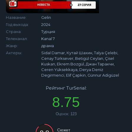
Название:
Gelin
Год выхода:
2024
Страна:
Турция
Телеканал:
Kanal 7
Жанр:
драма
Актеры:
Sidal Damar, Кутай Шахин, Talya Çelebi,
Cenay Türksever, Betigül Ceylan, Çisel
Kuskan, Ekrem Bozgül, Джан Таракчи,
Ceren Yüksekkaya, Derya Deniz
Degirmenci, Elif Çapkin, Günnur Adigüzel
Рейтинг TurSerial:
8.75
Оценок:
123
Сюжет