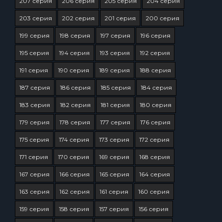
207 серия
206 серия
205 серия
204 серия
203 серия
202 серия
201 серия
200 серия
199 серия
198 серия
197 серия
196 серия
195 серия
194 серия
193 серия
192 серия
191 серия
190 серия
189 серия
188 серия
187 серия
186 серия
185 серия
184 серия
183 серия
182 серия
181 серия
180 серия
179 серия
178 серия
177 серия
176 серия
175 серия
174 серия
173 серия
172 серия
171 серия
170 серия
169 серия
168 серия
167 серия
166 серия
165 серия
164 серия
163 серия
162 серия
161 серия
160 серия
159 серия
158 серия
157 серия
156 серия