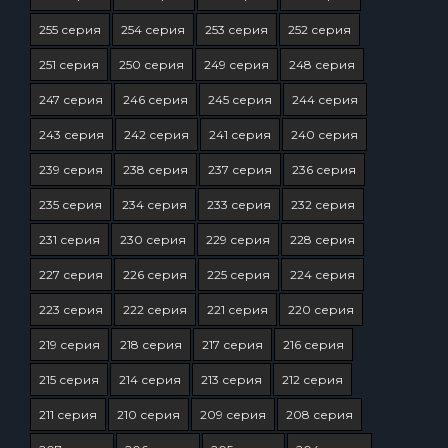
255 серия
254 серия
253 серия
252 серия
251 серия
250 серия
249 серия
248 серия
247 серия
246 серия
245 серия
244 серия
243 серия
242 серия
241 серия
240 серия
239 серия
238 серия
237 серия
236 серия
235 серия
234 серия
233 серия
232 серия
231 серия
230 серия
229 серия
228 серия
227 серия
226 серия
225 серия
224 серия
223 серия
222 серия
221 серия
220 серия
219 серия
218 серия
217 серия
216 серия
215 серия
214 серия
213 серия
212 серия
211 серия
210 серия
209 серия
208 серия