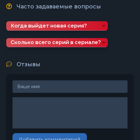
Часто задаваемые вопросы
Когда выйдет новая серия?
Сколько всего серий в сериале?
Отзывы
Добавить комментарий