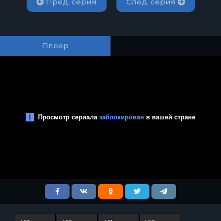
Пред. серия
След. серия
Плеер