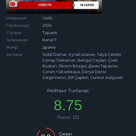
Название:
Gelin
Год выхода:
2024
Страна:
Турция
Телеканал:
Kanal 7
Жанр:
драма
Актеры:
Sidal Damar, Кутай Шахин, Talya Çelebi,
Cenay Türksever, Betigül Ceylan, Çisel
Kuskan, Ekrem Bozgül, Джан Таракчи,
Ceren Yüksekkaya, Derya Deniz
Degirmenci, Elif Çapkin, Günnur Adigüzel
Рейтинг TurSerial:
8.75
Оценок:
123
Сюжет