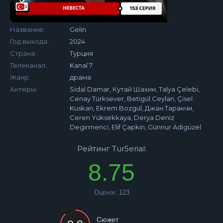
Название:
Gelin
Год выхода:
2024
Страна:
Турция
Телеканал:
Kanal 7
Жанр:
драма
Актеры:
Sidal Damar, Кутай Шахин, Talya Çelebi,
Cenay Türksever, Betigül Ceylan, Çisel
Kuskan, Ekrem Bozgül, Джан Таракчи,
Ceren Yüksekkaya, Derya Deniz
Degirmenci, Elif Çapkin, Günnur Adigüzel
Рейтинг TurSerial:
8.75
Оценок:
123
Сюжет