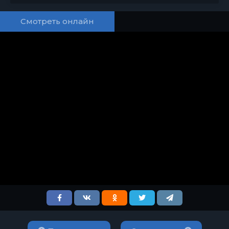
Смотреть онлайн