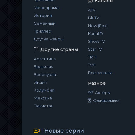
Каналы
Мелодрама
ATV
История
BluTV
Семейный
Now (Fox)
Триллер
Kanal D
Другие жанры
Show TV
Другие страны
Star TV
TRT1
Аргентина
TV8
Бразилия
Все каналы
Венесуэла
Индия
Разное
Колумбия
Актёры
Мексика
Ожидаемые
Пакистан
Новые серии