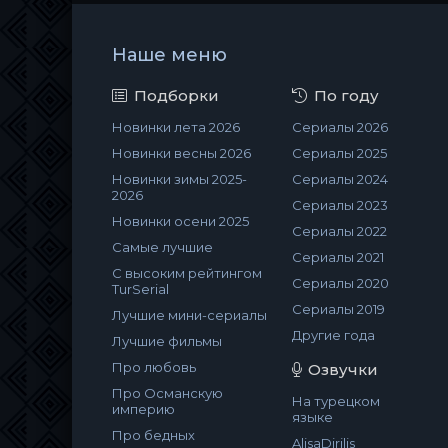
Наше меню
Подборки
По году
Новинки лета 2026
Сериалы 2026
Новинки весны 2026
Сериалы 2025
Новинки зимы 2025-
Сериалы 2024
2026
Сериалы 2023
Новинки осени 2025
Сериалы 2022
Самые лучшие
Сериалы 2021
С высоким рейтингом
Сериалы 2020
TurSerial
Сериалы 2019
Лучшие мини-сериалы
Другие года
Лучшие фильмы
Про любовь
Озвучки
Про Османскую
На турецком
империю
языке
Про бедных
AlisaDirilis