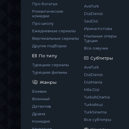
Про богатых
AveTurk
Романтические
DiziDenizi
комедии
SesDizi
Про школу
Ирина Котова
Ежедневные сериалы
Мыльные оперы
Вертикальные сериалы
Турции
Другие подборки
Все озвучки
По типу
Субтитры
Турецкие сериалы
AveTurk
Турецкие фильмы
DiziDenizi
Жанры
DiziMania
Mila Dizi
Боевик
TurkishDrama
Военный
Turkishtuz
Детектив
TurkSinema
Драма
Все субтитры
Комедия
Криминал