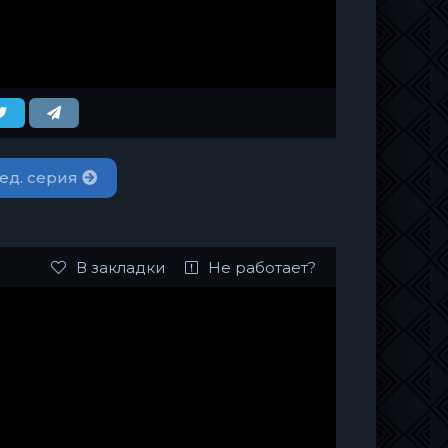
ед. серия
В закладки
Не работает?