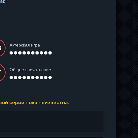
al:
Актёрская игра
Общее впечатление
ой серии пока неизвестна.