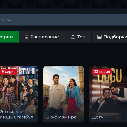
серии
Расписание
Топ
Подборк
9 серия
33 серия
Это всего
лишь Стамбул
Вкус Измира
Догу