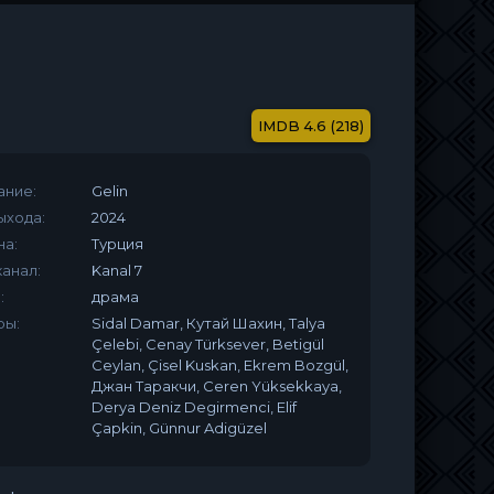
4.6 (218)
ание:
Gelin
ыхода:
2024
на:
Турция
анал:
Kanal 7
:
драма
ры:
Sidal Damar, Кутай Шахин, Talya
Çelebi, Cenay Türksever, Betigül
Ceylan, Çisel Kuskan, Ekrem Bozgül,
Джан Таракчи, Ceren Yüksekkaya,
Derya Deniz Degirmenci, Elif
Çapkin, Günnur Adigüzel