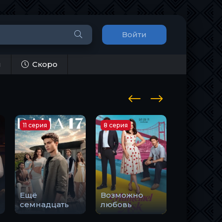
Войти
и
Скоро
11 серия
8 серия
14 серия
Ещё
Возможно
Романтик
семнадцать
любовь
смерти