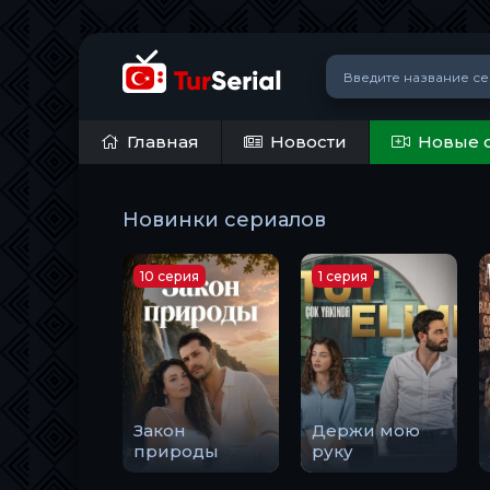
Главная
Новости
Новые 
Новинки сериалов
10 серия
1 серия
Закон
Держи мою
природы
руку