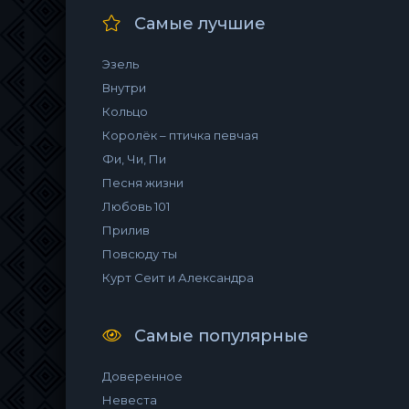
Самые лучшие
Эзель
Внутри
Кольцо
Королёк – птичка певчая
Фи, Чи, Пи
Песня жизни
Любовь 101
Прилив
Повсюду ты
Курт Сеит и Александра
Самые популярные
Доверенное
Невеста