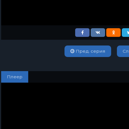
Пред. серия
Сл
Плеер