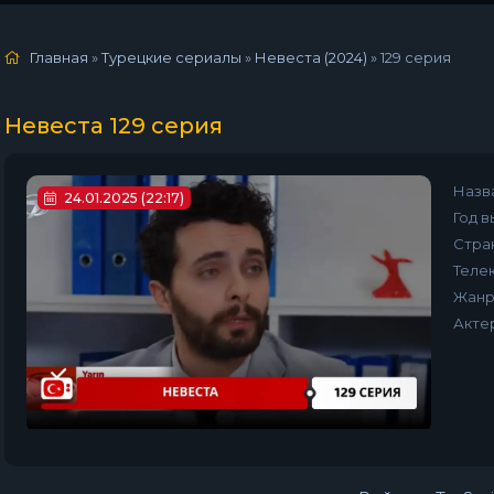
Главная
»
Турецкие сериалы
»
Невеста (2024)
»
129 серия
Невеста 129 серия
Назв
24.01.2025 (22:17)
Год в
Стра
Телек
Жанр
Акте