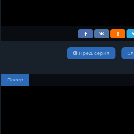
Пред. серия
Сл
Плеер