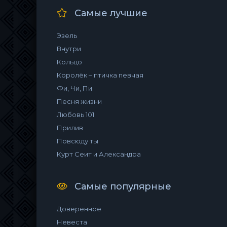
Самые лучшие
Эзель
Внутри
Кольцо
Королёк – птичка певчая
Фи, Чи, Пи
Песня жизни
Любовь 101
Прилив
Повсюду ты
Курт Сеит и Александра
Самые популярные
Доверенное
Невеста