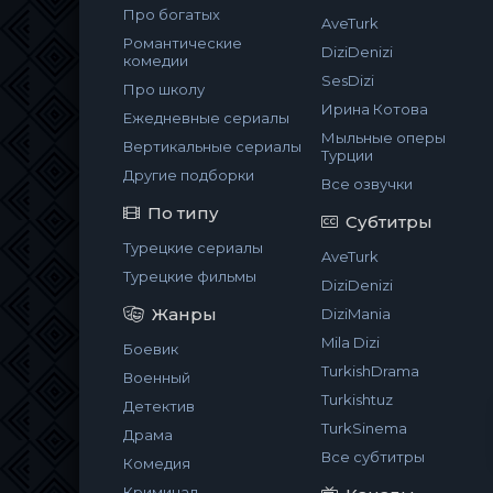
Про богатых
AveTurk
Романтические
DiziDenizi
комедии
SesDizi
Про школу
Ирина Котова
Ежедневные сериалы
Мыльные оперы
Вертикальные сериалы
Турции
Другие подборки
Все озвучки
По типу
Субтитры
Турецкие сериалы
AveTurk
Турецкие фильмы
DiziDenizi
Жанры
DiziMania
Mila Dizi
Боевик
TurkishDrama
Военный
Turkishtuz
Детектив
TurkSinema
Драма
Все субтитры
Комедия
Криминал