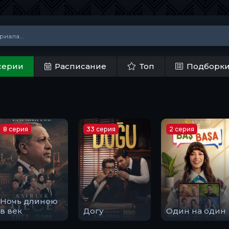
серии
Расписание
Топ
Подборк
8 серия
33 серия
2 серия
Ночь длиною
в век
Догу
Один на один