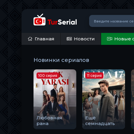
Главная
Новости
Новые 
Новинки сериалов
100 серия
11 серия
Любовная
Ещё
рана
семнадцать