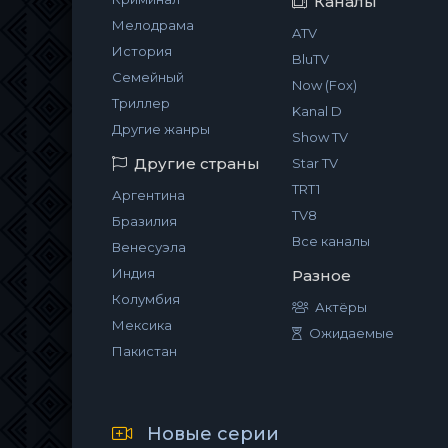
Каналы
Мелодрама
ATV
История
BluTV
Семейный
Now (Fox)
Триллер
Kanal D
Другие жанры
Show TV
Другие страны
Star TV
TRT1
Аргентина
TV8
Бразилия
Все каналы
Венесуэла
Индия
Разное
Колумбия
Актёры
Мексика
Ожидаемые
Пакистан
Новые серии