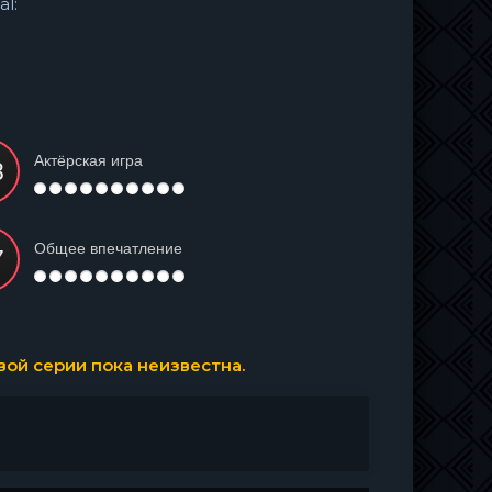
al:
Актёрская игра
Общее впечатление
ой серии пока неизвестна.