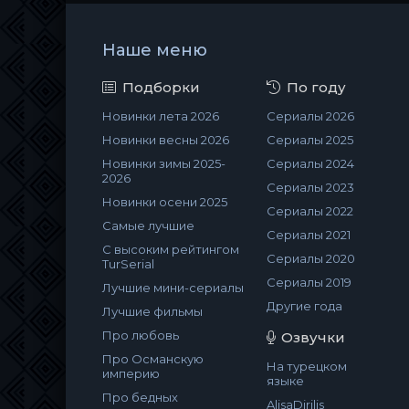
Наше меню
Подборки
По году
Новинки лета 2026
Сериалы 2026
Новинки весны 2026
Сериалы 2025
Новинки зимы 2025-
Сериалы 2024
2026
Сериалы 2023
Новинки осени 2025
Сериалы 2022
Самые лучшие
Сериалы 2021
С высоким рейтингом
Сериалы 2020
TurSerial
Сериалы 2019
Лучшие мини-сериалы
Другие года
Лучшие фильмы
Про любовь
Озвучки
Про Османскую
На турецком
империю
языке
Про бедных
AlisaDirilis