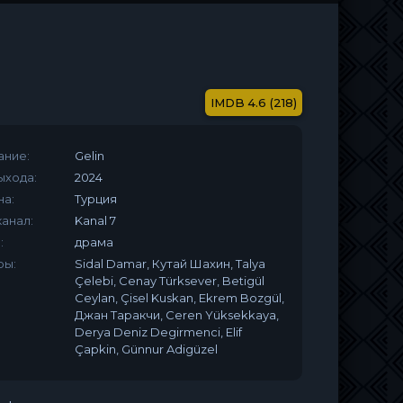
4.6 (218)
ание:
Gelin
ыхода:
2024
на:
Турция
анал:
Kanal 7
:
драма
ры:
Sidal Damar, Кутай Шахин, Talya
Çelebi, Cenay Türksever, Betigül
Ceylan, Çisel Kuskan, Ekrem Bozgül,
Джан Таракчи, Ceren Yüksekkaya,
Derya Deniz Degirmenci, Elif
Çapkin, Günnur Adigüzel