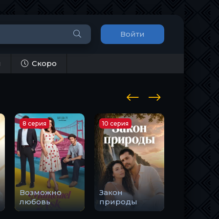
Войти
и
Скоро
8 серия
10 серия
1 серия
Возможно
Закон
Держи м
любовь
природы
руку