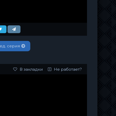
ед. серия
В закладки
Не работает?