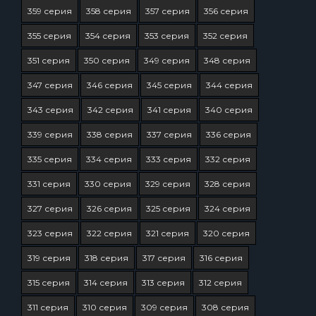
359 серия
358 серия
357 серия
356 серия
355 серия
354 серия
353 серия
352 серия
351 серия
350 серия
349 серия
348 серия
347 серия
346 серия
345 серия
344 серия
343 серия
342 серия
341 серия
340 серия
339 серия
338 серия
337 серия
336 серия
335 серия
334 серия
333 серия
332 серия
331 серия
330 серия
329 серия
328 серия
327 серия
326 серия
325 серия
324 серия
323 серия
322 серия
321 серия
320 серия
319 серия
318 серия
317 серия
316 серия
315 серия
314 серия
313 серия
312 серия
311 серия
310 серия
309 серия
308 серия