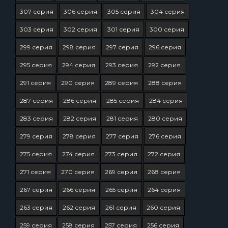
307 серия
306 серия
305 серия
304 серия
303 серия
302 серия
301 серия
300 серия
299 серия
298 серия
297 серия
296 серия
295 серия
294 серия
293 серия
292 серия
291 серия
290 серия
289 серия
288 серия
287 серия
286 серия
285 серия
284 серия
283 серия
282 серия
281 серия
280 серия
279 серия
278 серия
277 серия
276 серия
275 серия
274 серия
273 серия
272 серия
271 серия
270 серия
269 серия
268 серия
267 серия
266 серия
265 серия
264 серия
263 серия
262 серия
261 серия
260 серия
259 серия
258 серия
257 серия
256 серия