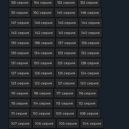
155 серия
154 серия
153 серия
152 серия
151 серия
150 серия
149 серия
148 серия
147 серия
146 серия
145 серия
144 серия
143 серия
142 серия
141 серия
140 серия
139 серия
138 серия
137 серия
136 серия
135 серия
134 серия
133 серия
132 серия
131 серия
130 серия
129 серия
128 серия
127 серия
126 серия
125 серия
124 серия
123 серия
122 серия
121 серия
120 серия
119 серия
118 серия
117 серия
116 серия
115 серия
114 серия
113 серия
112 серия
111 серия
110 серия
109 серия
108 серия
107 серия
106 серия
105 серия
104 серия