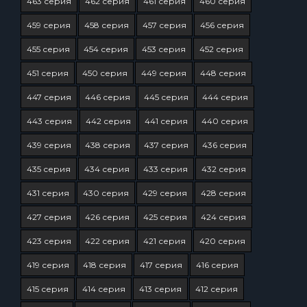
463 серия
462 серия
461 серия
460 серия
459 серия
458 серия
457 серия
456 серия
455 серия
454 серия
453 серия
452 серия
451 серия
450 серия
449 серия
448 серия
447 серия
446 серия
445 серия
444 серия
443 серия
442 серия
441 серия
440 серия
439 серия
438 серия
437 серия
436 серия
435 серия
434 серия
433 серия
432 серия
431 серия
430 серия
429 серия
428 серия
427 серия
426 серия
425 серия
424 серия
423 серия
422 серия
421 серия
420 серия
419 серия
418 серия
417 серия
416 серия
415 серия
414 серия
413 серия
412 серия