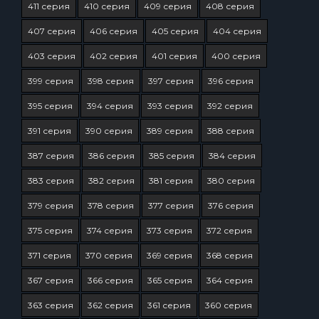
411 серия
410 серия
409 серия
408 серия
407 серия
406 серия
405 серия
404 серия
403 серия
402 серия
401 серия
400 серия
399 серия
398 серия
397 серия
396 серия
395 серия
394 серия
393 серия
392 серия
391 серия
390 серия
389 серия
388 серия
387 серия
386 серия
385 серия
384 серия
383 серия
382 серия
381 серия
380 серия
379 серия
378 серия
377 серия
376 серия
375 серия
374 серия
373 серия
372 серия
371 серия
370 серия
369 серия
368 серия
367 серия
366 серия
365 серия
364 серия
363 серия
362 серия
361 серия
360 серия