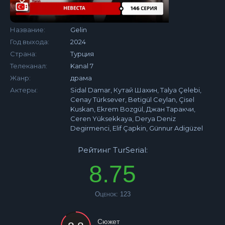
Название:
Gelin
Год выхода:
2024
Страна:
Турция
Телеканал:
Kanal 7
Жанр:
драма
Актеры:
Sidal Damar, Кутай Шахин, Talya Çelebi,
Cenay Türksever, Betigül Ceylan, Çisel
Kuskan, Ekrem Bozgül, Джан Таракчи,
Ceren Yüksekkaya, Derya Deniz
Degirmenci, Elif Çapkin, Günnur Adigüzel
Рейтинг TurSerial:
8.75
Оценок:
123
Сюжет