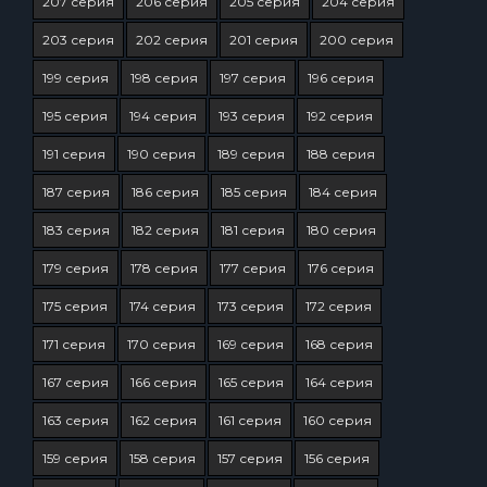
207 серия
206 серия
205 серия
204 серия
203 серия
202 серия
201 серия
200 серия
199 серия
198 серия
197 серия
196 серия
195 серия
194 серия
193 серия
192 серия
191 серия
190 серия
189 серия
188 серия
187 серия
186 серия
185 серия
184 серия
183 серия
182 серия
181 серия
180 серия
179 серия
178 серия
177 серия
176 серия
175 серия
174 серия
173 серия
172 серия
171 серия
170 серия
169 серия
168 серия
167 серия
166 серия
165 серия
164 серия
163 серия
162 серия
161 серия
160 серия
159 серия
158 серия
157 серия
156 серия