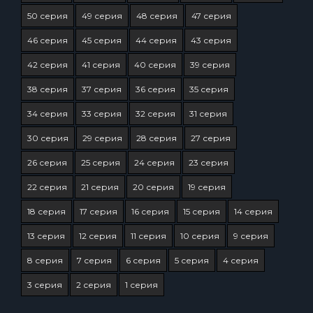
50 серия
49 серия
48 серия
47 серия
46 серия
45 серия
44 серия
43 серия
42 серия
41 серия
40 серия
39 серия
38 серия
37 серия
36 серия
35 серия
34 серия
33 серия
32 серия
31 серия
30 серия
29 серия
28 серия
27 серия
26 серия
25 серия
24 серия
23 серия
22 серия
21 серия
20 серия
19 серия
18 серия
17 серия
16 серия
15 серия
14 серия
13 серия
12 серия
11 серия
10 серия
9 серия
8 серия
7 серия
6 серия
5 серия
4 серия
3 серия
2 серия
1 серия