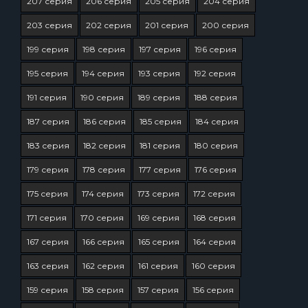
207 серия
206 серия
205 серия
204 серия
203 серия
202 серия
201 серия
200 серия
199 серия
198 серия
197 серия
196 серия
195 серия
194 серия
193 серия
192 серия
191 серия
190 серия
189 серия
188 серия
187 серия
186 серия
185 серия
184 серия
183 серия
182 серия
181 серия
180 серия
179 серия
178 серия
177 серия
176 серия
175 серия
174 серия
173 серия
172 серия
171 серия
170 серия
169 серия
168 серия
167 серия
166 серия
165 серия
164 серия
163 серия
162 серия
161 серия
160 серия
159 серия
158 серия
157 серия
156 серия