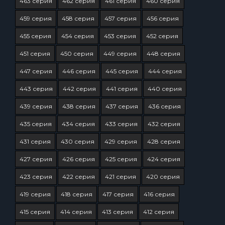
463 серия
462 серия
461 серия
460 серия
459 серия
458 серия
457 серия
456 серия
455 серия
454 серия
453 серия
452 серия
451 серия
450 серия
449 серия
448 серия
447 серия
446 серия
445 серия
444 серия
443 серия
442 серия
441 серия
440 серия
439 серия
438 серия
437 серия
436 серия
435 серия
434 серия
433 серия
432 серия
431 серия
430 серия
429 серия
428 серия
427 серия
426 серия
425 серия
424 серия
423 серия
422 серия
421 серия
420 серия
419 серия
418 серия
417 серия
416 серия
415 серия
414 серия
413 серия
412 серия