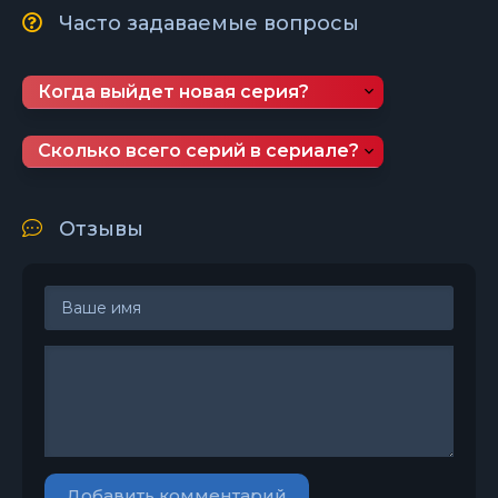
Часто задаваемые вопросы
Когда выйдет новая серия?
Сколько всего серий в сериале?
Отзывы
Добавить комментарий