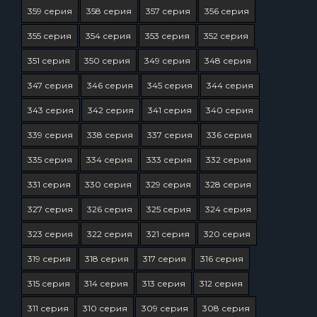
359 серия
358 серия
357 серия
356 серия
355 серия
354 серия
353 серия
352 серия
351 серия
350 серия
349 серия
348 серия
347 серия
346 серия
345 серия
344 серия
343 серия
342 серия
341 серия
340 серия
339 серия
338 серия
337 серия
336 серия
335 серия
334 серия
333 серия
332 серия
331 серия
330 серия
329 серия
328 серия
327 серия
326 серия
325 серия
324 серия
323 серия
322 серия
321 серия
320 серия
319 серия
318 серия
317 серия
316 серия
315 серия
314 серия
313 серия
312 серия
311 серия
310 серия
309 серия
308 серия