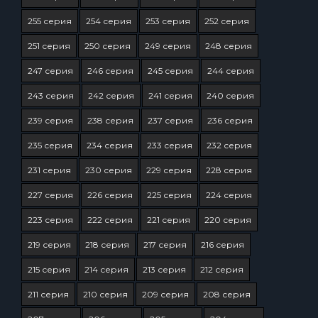
255 серия
254 серия
253 серия
252 серия
251 серия
250 серия
249 серия
248 серия
247 серия
246 серия
245 серия
244 серия
243 серия
242 серия
241 серия
240 серия
239 серия
238 серия
237 серия
236 серия
235 серия
234 серия
233 серия
232 серия
231 серия
230 серия
229 серия
228 серия
227 серия
226 серия
225 серия
224 серия
223 серия
222 серия
221 серия
220 серия
219 серия
218 серия
217 серия
216 серия
215 серия
214 серия
213 серия
212 серия
211 серия
210 серия
209 серия
208 серия