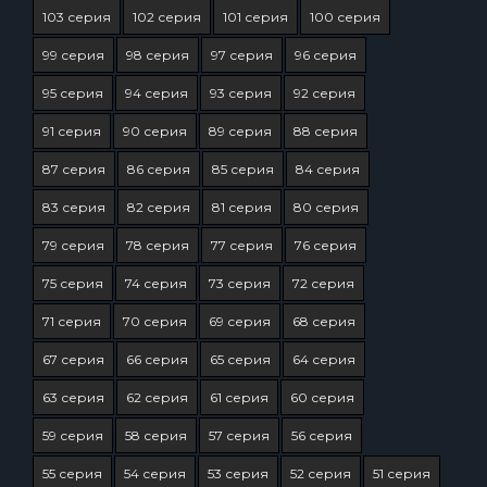
103 серия
102 серия
101 серия
100 серия
99 серия
98 серия
97 серия
96 серия
95 серия
94 серия
93 серия
92 серия
91 серия
90 серия
89 серия
88 серия
87 серия
86 серия
85 серия
84 серия
83 серия
82 серия
81 серия
80 серия
79 серия
78 серия
77 серия
76 серия
75 серия
74 серия
73 серия
72 серия
71 серия
70 серия
69 серия
68 серия
67 серия
66 серия
65 серия
64 серия
63 серия
62 серия
61 серия
60 серия
59 серия
58 серия
57 серия
56 серия
55 серия
54 серия
53 серия
52 серия
51 серия