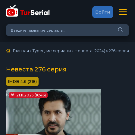
Войти
Главная
»
Турецкие сериалы
»
Невеста (2024)
»
276 серия
Невеста 276 серия
4.6 (218)
21.11.2025 (16:46)