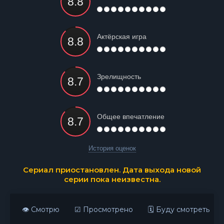
Актёрская игра
Зрелищность
Общее впечатление
История оценок
Сериал приостановлен. Дата выхода новой
серии пока неизвестна.
👁 Смотрю
☑ Просмотрено
🗓 Буду смотреть