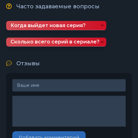
Часто задаваемые вопросы
Когда выйдет новая серия?
Сколько всего серий в сериале?
Отзывы
Добавить комментарий