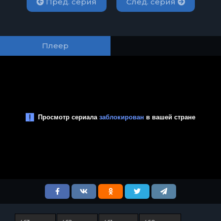
Пред. серия
След. серия
Плеер