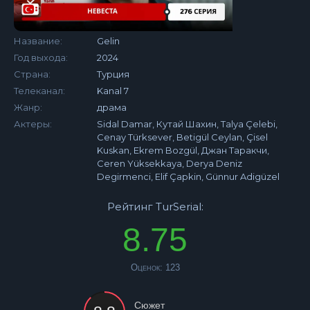
Название:
Gelin
Год выхода:
2024
Страна:
Турция
Телеканал:
Kanal 7
Жанр:
драма
Актеры:
Sidal Damar, Кутай Шахин, Talya Çelebi,
Cenay Türksever, Betigül Ceylan, Çisel
Kuskan, Ekrem Bozgül, Джан Таракчи,
Ceren Yüksekkaya, Derya Deniz
Degirmenci, Elif Çapkin, Günnur Adigüzel
Рейтинг TurSerial:
8.75
Оценок:
123
Сюжет