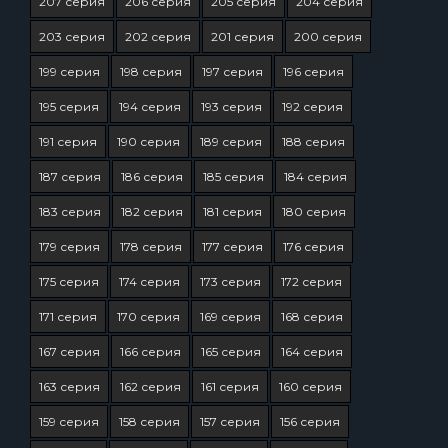
207 серия
206 серия
205 серия
204 серия
203 серия
202 серия
201 серия
200 серия
199 серия
198 серия
197 серия
196 серия
195 серия
194 серия
193 серия
192 серия
191 серия
190 серия
189 серия
188 серия
187 серия
186 серия
185 серия
184 серия
183 серия
182 серия
181 серия
180 серия
179 серия
178 серия
177 серия
176 серия
175 серия
174 серия
173 серия
172 серия
171 серия
170 серия
169 серия
168 серия
167 серия
166 серия
165 серия
164 серия
163 серия
162 серия
161 серия
160 серия
159 серия
158 серия
157 серия
156 серия