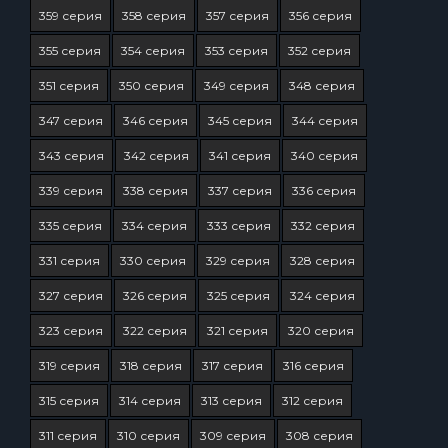
359 серия
358 серия
357 серия
356 серия
355 серия
354 серия
353 серия
352 серия
351 серия
350 серия
349 серия
348 серия
347 серия
346 серия
345 серия
344 серия
343 серия
342 серия
341 серия
340 серия
339 серия
338 серия
337 серия
336 серия
335 серия
334 серия
333 серия
332 серия
331 серия
330 серия
329 серия
328 серия
327 серия
326 серия
325 серия
324 серия
323 серия
322 серия
321 серия
320 серия
319 серия
318 серия
317 серия
316 серия
315 серия
314 серия
313 серия
312 серия
311 серия
310 серия
309 серия
308 серия