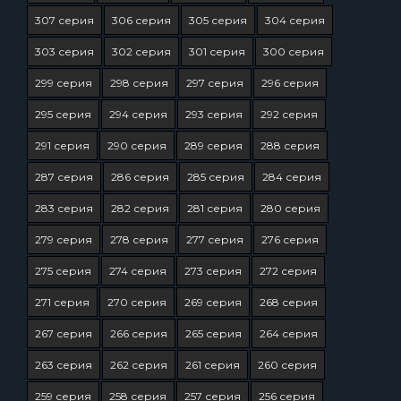
307 серия
306 серия
305 серия
304 серия
303 серия
302 серия
301 серия
300 серия
299 серия
298 серия
297 серия
296 серия
295 серия
294 серия
293 серия
292 серия
291 серия
290 серия
289 серия
288 серия
287 серия
286 серия
285 серия
284 серия
283 серия
282 серия
281 серия
280 серия
279 серия
278 серия
277 серия
276 серия
275 серия
274 серия
273 серия
272 серия
271 серия
270 серия
269 серия
268 серия
267 серия
266 серия
265 серия
264 серия
263 серия
262 серия
261 серия
260 серия
259 серия
258 серия
257 серия
256 серия