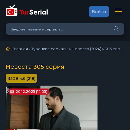
Войти
Главная
»
Турецкие сериалы
»
Невеста (2024)
»
305 серия
Невеста 305 серия
4.6 (218)
20.12.2025 (14:05)