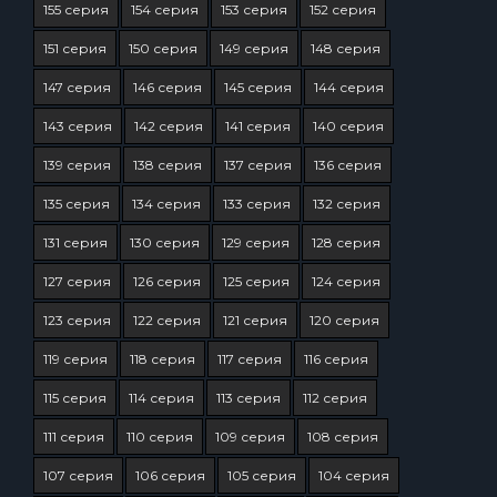
155 серия
154 серия
153 серия
152 серия
151 серия
150 серия
149 серия
148 серия
147 серия
146 серия
145 серия
144 серия
143 серия
142 серия
141 серия
140 серия
139 серия
138 серия
137 серия
136 серия
135 серия
134 серия
133 серия
132 серия
131 серия
130 серия
129 серия
128 серия
127 серия
126 серия
125 серия
124 серия
123 серия
122 серия
121 серия
120 серия
119 серия
118 серия
117 серия
116 серия
115 серия
114 серия
113 серия
112 серия
111 серия
110 серия
109 серия
108 серия
107 серия
106 серия
105 серия
104 серия