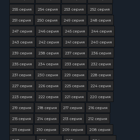
255 серия
254 серия
253 серия
252 серия
251 серия
250 серия
249 серия
248 серия
247 серия
246 серия
245 серия
244 серия
243 серия
242 серия
241 серия
240 серия
239 серия
238 серия
237 серия
236 серия
235 серия
234 серия
233 серия
232 серия
231 серия
230 серия
229 серия
228 серия
227 серия
226 серия
225 серия
224 серия
223 серия
222 серия
221 серия
220 серия
219 серия
218 серия
217 серия
216 серия
215 серия
214 серия
213 серия
212 серия
211 серия
210 серия
209 серия
208 серия