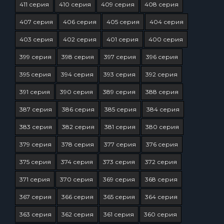
411 серия
410 серия
409 серия
408 серия
407 серия
406 серия
405 серия
404 серия
403 серия
402 серия
401 серия
400 серия
399 серия
398 серия
397 серия
396 серия
395 серия
394 серия
393 серия
392 серия
391 серия
390 серия
389 серия
388 серия
387 серия
386 серия
385 серия
384 серия
383 серия
382 серия
381 серия
380 серия
379 серия
378 серия
377 серия
376 серия
375 серия
374 серия
373 серия
372 серия
371 серия
370 серия
369 серия
368 серия
367 серия
366 серия
365 серия
364 серия
363 серия
362 серия
361 серия
360 серия