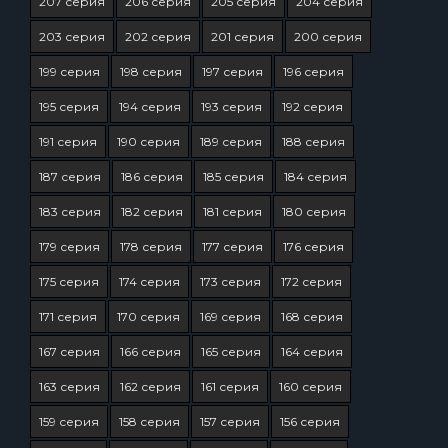
207 серия
206 серия
205 серия
204 серия
203 серия
202 серия
201 серия
200 серия
199 серия
198 серия
197 серия
196 серия
195 серия
194 серия
193 серия
192 серия
191 серия
190 серия
189 серия
188 серия
187 серия
186 серия
185 серия
184 серия
183 серия
182 серия
181 серия
180 серия
179 серия
178 серия
177 серия
176 серия
175 серия
174 серия
173 серия
172 серия
171 серия
170 серия
169 серия
168 серия
167 серия
166 серия
165 серия
164 серия
163 серия
162 серия
161 серия
160 серия
159 серия
158 серия
157 серия
156 серия