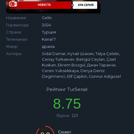
Название:
Gelin
Год выхода:
2024
Страна:
Турция
Телеканал:
Kanal 7
Жанр:
драма
Актеры:
Sidal Damar, Кутай Шахин, Talya Çelebi,
Cenay Türksever, Betigül Ceylan, Çisel
Kuskan, Ekrem Bozgül, Джан Таракчи,
Ceren Yüksekkaya, Derya Deniz
Degirmenci, Elif Çapkin, Günnur Adigüzel
Рейтинг TurSerial:
8.75
Оценок:
123
Сюжет