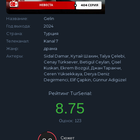
Название:
Gelin
Год выхода:
2024
Страна:
Турция
Телеканал:
Kanal 7
Жанр:
драма
Актеры:
Sidal Damar, Кутай Шахин, Talya Çelebi,
Cenay Türksever, Betigül Ceylan, Çisel
Kuskan, Ekrem Bozgül, Джан Таракчи,
Ceren Yüksekkaya, Derya Deniz
Degirmenci, Elif Çapkin, Günnur Adigüzel
Рейтинг TurSerial:
8.75
Оценок:
123
Сюжет