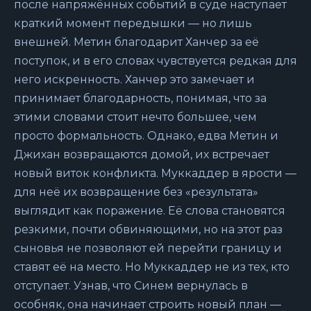
после напряжённых событий в суде наступает
краткий момент передышки — но лишь
внешней. Метин благодарит Ханчер за её
поступок, и в его словах чувствуется редкая для
него искренность. Ханчер это замечает и
принимает благодарность, понимая, что за
этими словами стоит нечто большее, чем
просто формальность. Однако, едва Метин и
Джихан возвращаются домой, их встречает
новый виток конфликта. Муккаддер в ярости —
для неё их возвращение без «результата»
выглядит как поражение. Её слова становятся
резкими, почти обвиняющими, но на этот раз
сыновья не позволяют ей перейти границу и
ставят её на место. Но Муккаддер не из тех, кто
отступает. Узнав, что Синем вернулась в
особняк, она начинает строить новый план —