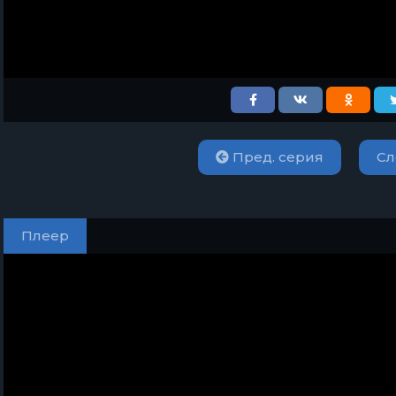
Пред. серия
Сл
Плеер