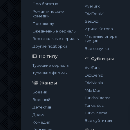
Про богатых
AveTurk
Романтические
DiziDenizi
комедии
SesDizi
Про школу
Ирина Котова
Ежедневные сериалы
Мыльные оперы
Вертикальные сериалы
Турции
Другие подборки
Все озвучки
По типу
Субтитры
Турецкие сериалы
AveTurk
Турецкие фильмы
DiziDenizi
Жанры
DiziMania
Mila Dizi
Боевик
TurkishDrama
Военный
Turkishtuz
Детектив
TurkSinema
Драма
Все субтитры
Комедия
Криминал