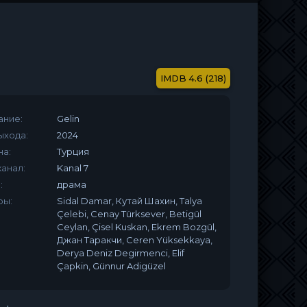
4.6 (218)
ание:
Gelin
ыхода:
2024
на:
Турция
анал:
Kanal 7
:
драма
ры:
Sidal Damar, Кутай Шахин, Talya
Çelebi, Cenay Türksever, Betigül
Ceylan, Çisel Kuskan, Ekrem Bozgül,
Джан Таракчи, Ceren Yüksekkaya,
Derya Deniz Degirmenci, Elif
Çapkin, Günnur Adigüzel