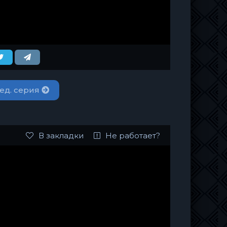
ед. серия
В закладки
Не работает?