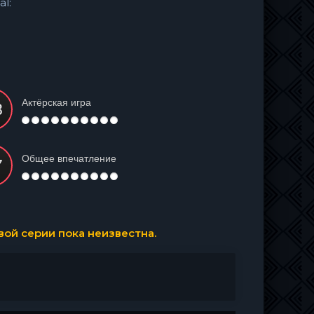
al:
Актёрская игра
Общее впечатление
ой серии пока неизвестна.