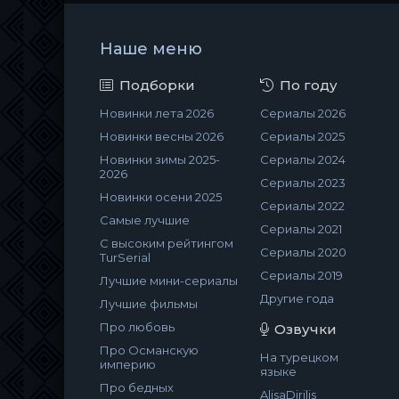
Наше меню
Подборки
По году
Новинки лета 2026
Сериалы 2026
Новинки весны 2026
Сериалы 2025
Новинки зимы 2025-
Сериалы 2024
2026
Сериалы 2023
Новинки осени 2025
Сериалы 2022
Самые лучшие
Сериалы 2021
С высоким рейтингом
Сериалы 2020
TurSerial
Сериалы 2019
Лучшие мини-сериалы
Другие года
Лучшие фильмы
Про любовь
Озвучки
Про Османскую
На турецком
империю
языке
Про бедных
AlisaDirilis