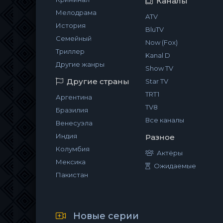
Каналы
Мелодрама
ATV
История
BluTV
Семейный
Now (Fox)
Триллер
Kanal D
Другие жанры
Show TV
Другие страны
Star TV
TRT1
Аргентина
TV8
Бразилия
Все каналы
Венесуэла
Индия
Разное
Колумбия
Актёры
Мексика
Ожидаемые
Пакистан
Новые серии