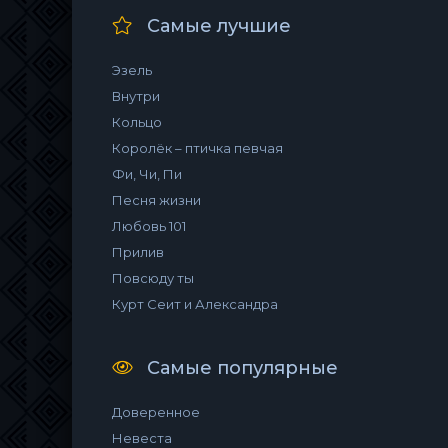
Самые лучшие
Эзель
Внутри
Кольцо
Королёк – птичка певчая
Фи, Чи, Пи
Песня жизни
Любовь 101
Прилив
Повсюду ты
Курт Сеит и Александра
Самые популярные
Доверенное
Невеста