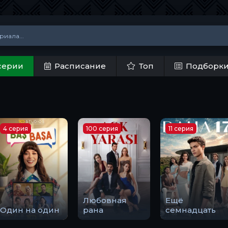
серии
Расписание
Топ
Подборк
8 серия
33 серия
10 серия
Ночь длиною
Закон
в век
Догу
природы