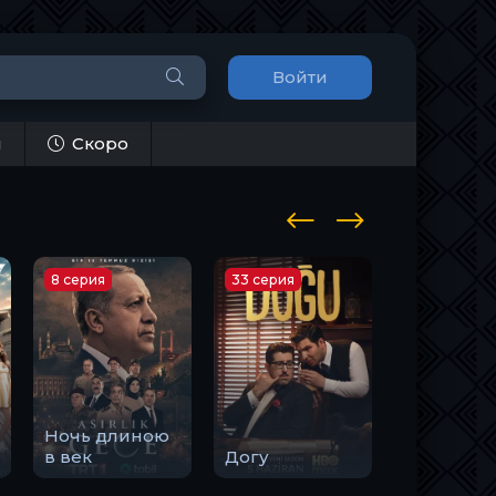
Войти
и
Скоро
9 серия
14 серия
Это всего
Романтик
лишь Стамбул
Вкус Измира
смерти