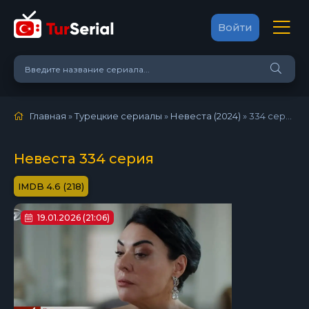
Войти
Главная
»
Турецкие сериалы
»
Невеста (2024)
»
334 серия
Невеста 334 серия
4.6 (218)
19.01.2026 (21:06)