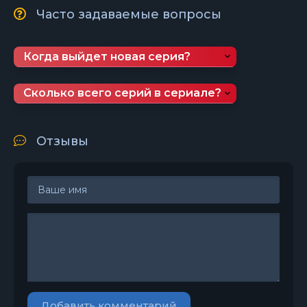
Часто задаваемые вопросы
Когда выйдет новая серия?
Сколько всего серий в сериале?
Отзывы
Добавить комментарий