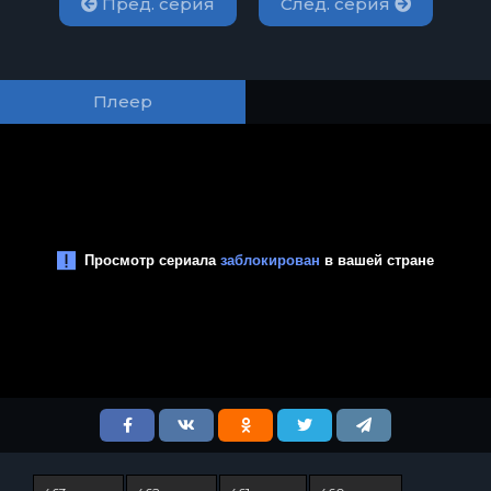
Пред. серия
След. серия
Плеер