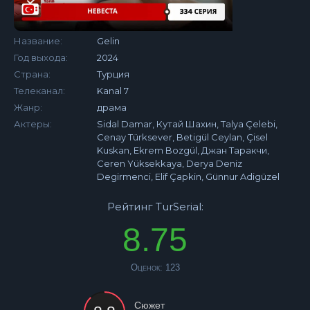
Название:
Gelin
Год выхода:
2024
Страна:
Турция
Телеканал:
Kanal 7
Жанр:
драма
Актеры:
Sidal Damar, Кутай Шахин, Talya Çelebi,
Cenay Türksever, Betigül Ceylan, Çisel
Kuskan, Ekrem Bozgül, Джан Таракчи,
Ceren Yüksekkaya, Derya Deniz
Degirmenci, Elif Çapkin, Günnur Adigüzel
Рейтинг TurSerial:
8.75
Оценок:
123
Сюжет