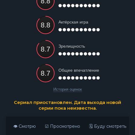
Актёрская игра
Зрелищность
Общее впечатление
История оценок
Сериал приостановлен. Дата выхода новой
серии пока неизвестна.
👁 Смотрю
☑ Просмотрено
🗓 Буду смотреть