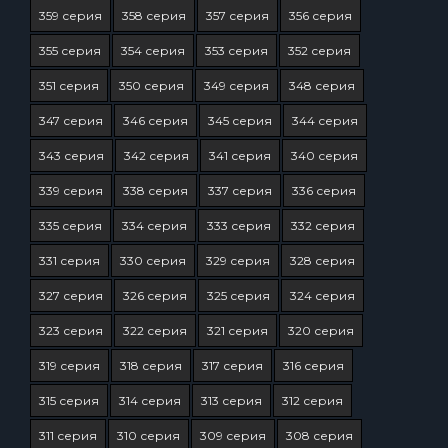
359 серия
358 серия
357 серия
356 серия
355 серия
354 серия
353 серия
352 серия
351 серия
350 серия
349 серия
348 серия
347 серия
346 серия
345 серия
344 серия
343 серия
342 серия
341 серия
340 серия
339 серия
338 серия
337 серия
336 серия
335 серия
334 серия
333 серия
332 серия
331 серия
330 серия
329 серия
328 серия
327 серия
326 серия
325 серия
324 серия
323 серия
322 серия
321 серия
320 серия
319 серия
318 серия
317 серия
316 серия
315 серия
314 серия
313 серия
312 серия
311 серия
310 серия
309 серия
308 серия