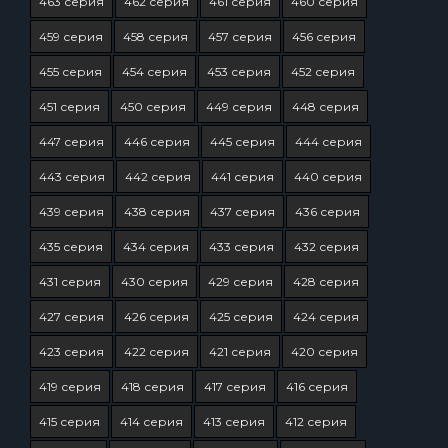
463 серия
462 серия
461 серия
460 серия
459 серия
458 серия
457 серия
456 серия
455 серия
454 серия
453 серия
452 серия
451 серия
450 серия
449 серия
448 серия
447 серия
446 серия
445 серия
444 серия
443 серия
442 серия
441 серия
440 серия
439 серия
438 серия
437 серия
436 серия
435 серия
434 серия
433 серия
432 серия
431 серия
430 серия
429 серия
428 серия
427 серия
426 серия
425 серия
424 серия
423 серия
422 серия
421 серия
420 серия
419 серия
418 серия
417 серия
416 серия
415 серия
414 серия
413 серия
412 серия