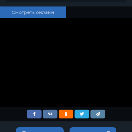
Смотреть онлайн