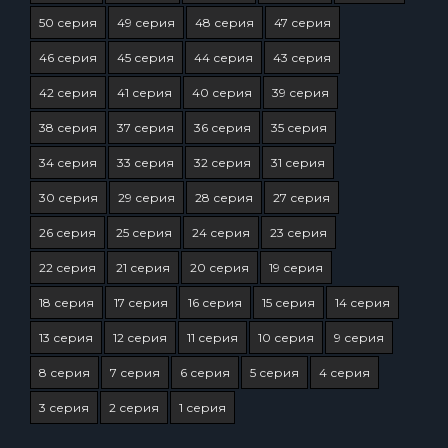
50 серия
49 серия
48 серия
47 серия
46 серия
45 серия
44 серия
43 серия
42 серия
41 серия
40 серия
39 серия
38 серия
37 серия
36 серия
35 серия
34 серия
33 серия
32 серия
31 серия
30 серия
29 серия
28 серия
27 серия
26 серия
25 серия
24 серия
23 серия
22 серия
21 серия
20 серия
19 серия
18 серия
17 серия
16 серия
15 серия
14 серия
13 серия
12 серия
11 серия
10 серия
9 серия
8 серия
7 серия
6 серия
5 серия
4 серия
3 серия
2 серия
1 серия