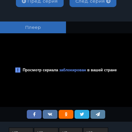
Пред. серия
След. серия
Плеер