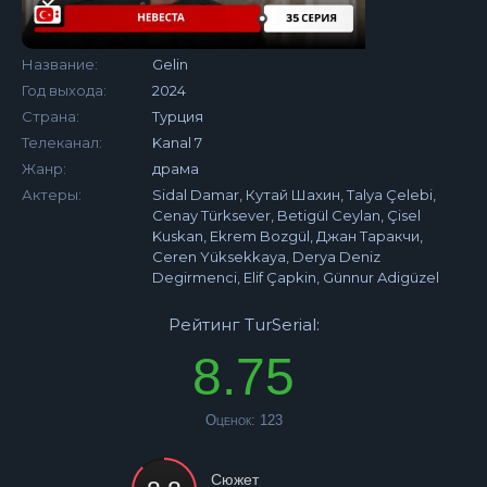
Название:
Gelin
Год выхода:
2024
Страна:
Турция
Телеканал:
Kanal 7
Жанр:
драма
Актеры:
Sidal Damar, Кутай Шахин, Talya Çelebi,
Cenay Türksever, Betigül Ceylan, Çisel
Kuskan, Ekrem Bozgül, Джан Таракчи,
Ceren Yüksekkaya, Derya Deniz
Degirmenci, Elif Çapkin, Günnur Adigüzel
Рейтинг TurSerial:
8.75
Оценок:
123
Сюжет