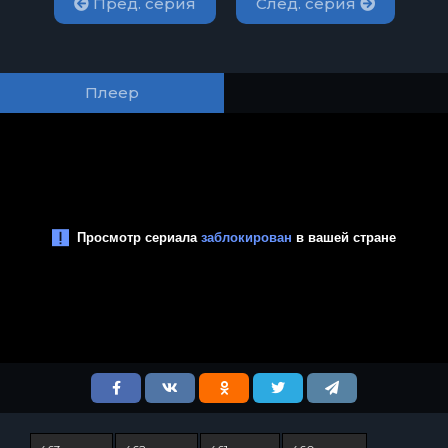
Пред. серия
След. серия
Плеер