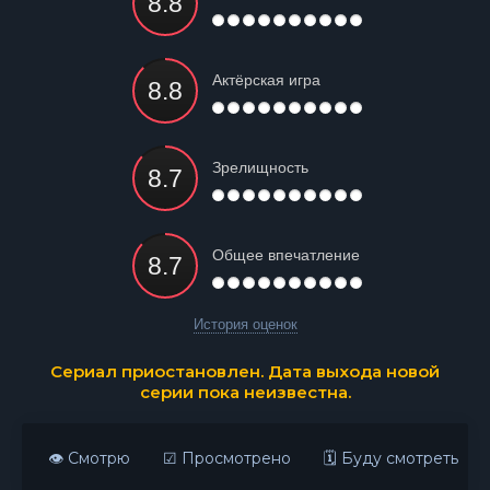
Актёрская игра
Зрелищность
Общее впечатление
История оценок
Сериал приостановлен. Дата выхода новой
серии пока неизвестна.
👁 Смотрю
☑ Просмотрено
🗓 Буду смотреть