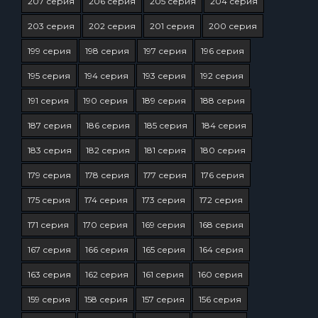
207 серия
206 серия
205 серия
204 серия
203 серия
202 серия
201 серия
200 серия
199 серия
198 серия
197 серия
196 серия
195 серия
194 серия
193 серия
192 серия
191 серия
190 серия
189 серия
188 серия
187 серия
186 серия
185 серия
184 серия
183 серия
182 серия
181 серия
180 серия
179 серия
178 серия
177 серия
176 серия
175 серия
174 серия
173 серия
172 серия
171 серия
170 серия
169 серия
168 серия
167 серия
166 серия
165 серия
164 серия
163 серия
162 серия
161 серия
160 серия
159 серия
158 серия
157 серия
156 серия