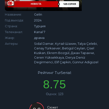
Название:
Gelin
Год выхода:
2024
Страна:
Турция
Телеканал:
Kanal 7
Жанр:
драма
Актеры:
Sidal Damar, Кутай Шахин, Talya Çelebi,
Cenay Türksever, Betigül Ceylan, Çisel
Kuskan, Ekrem Bozgül, Джан Таракчи,
Ceren Yüksekkaya, Derya Deniz
Degirmenci, Elif Çapkin, Günnur Adigüzel
Рейтинг TurSerial:
8.75
Оценок:
123
Сюжет