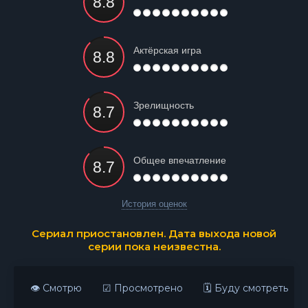
Актёрская игра
Зрелищность
Общее впечатление
История оценок
Сериал приостановлен. Дата выхода новой
серии пока неизвестна.
👁 Смотрю
☑ Просмотрено
🗓 Буду смотреть