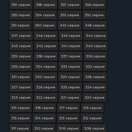
359 серия
358 серия
357 серия
356 серия
355 серия
354 серия
353 серия
352 серия
351 серия
350 серия
349 серия
348 серия
347 серия
346 серия
345 серия
344 серия
343 серия
342 серия
341 серия
340 серия
339 серия
338 серия
337 серия
336 серия
335 серия
334 серия
333 серия
332 серия
331 серия
330 серия
329 серия
328 серия
327 серия
326 серия
325 серия
324 серия
323 серия
322 серия
321 серия
320 серия
319 серия
318 серия
317 серия
316 серия
315 серия
314 серия
313 серия
312 серия
311 серия
310 серия
309 серия
308 серия