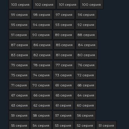
103 серия
102 серия
101 серия
100 серия
99 серия
98 серия
97 серия
96 серия
95 серия
94 серия
93 серия
92 серия
91 серия
90 серия
89 серия
88 серия
87 серия
86 серия
85 серия
84 серия
83 серия
82 серия
81 серия
80 серия
79 серия
78 серия
77 серия
76 серия
75 серия
74 серия
73 серия
72 серия
71 серия
70 серия
69 серия
68 серия
67 серия
66 серия
65 серия
64 серия
63 серия
62 серия
61 серия
60 серия
59 серия
58 серия
57 серия
56 серия
55 серия
54 серия
53 серия
52 серия
51 серия