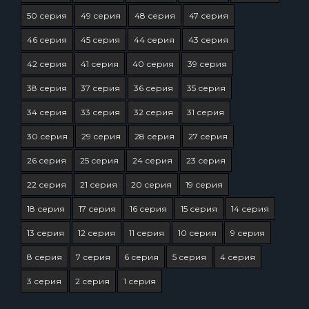
50 серия
49 серия
48 серия
47 серия
46 серия
45 серия
44 серия
43 серия
42 серия
41 серия
40 серия
39 серия
38 серия
37 серия
36 серия
35 серия
34 серия
33 серия
32 серия
31 серия
30 серия
29 серия
28 серия
27 серия
26 серия
25 серия
24 серия
23 серия
22 серия
21 серия
20 серия
19 серия
18 серия
17 серия
16 серия
15 серия
14 серия
13 серия
12 серия
11 серия
10 серия
9 серия
8 серия
7 серия
6 серия
5 серия
4 серия
3 серия
2 серия
1 серия