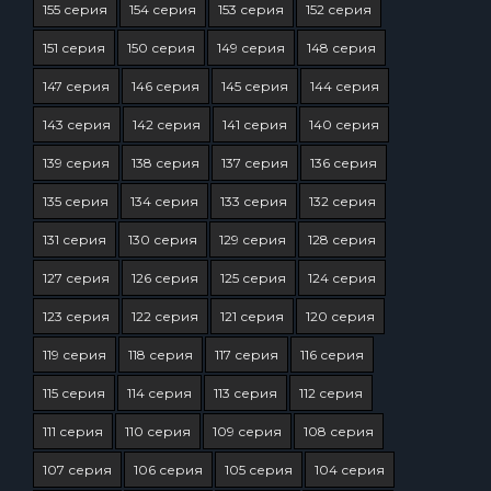
155 серия
154 серия
153 серия
152 серия
151 серия
150 серия
149 серия
148 серия
147 серия
146 серия
145 серия
144 серия
143 серия
142 серия
141 серия
140 серия
139 серия
138 серия
137 серия
136 серия
135 серия
134 серия
133 серия
132 серия
131 серия
130 серия
129 серия
128 серия
127 серия
126 серия
125 серия
124 серия
123 серия
122 серия
121 серия
120 серия
119 серия
118 серия
117 серия
116 серия
115 серия
114 серия
113 серия
112 серия
111 серия
110 серия
109 серия
108 серия
107 серия
106 серия
105 серия
104 серия