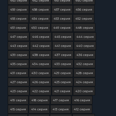
463 серия
462 серия
461 серия
460 серия
459 серия
458 серия
457 серия
456 серия
455 серия
454 серия
453 серия
452 серия
451 серия
450 серия
449 серия
448 серия
447 серия
446 серия
445 серия
444 серия
443 серия
442 серия
441 серия
440 серия
439 серия
438 серия
437 серия
436 серия
435 серия
434 серия
433 серия
432 серия
431 серия
430 серия
429 серия
428 серия
427 серия
426 серия
425 серия
424 серия
423 серия
422 серия
421 серия
420 серия
419 серия
418 серия
417 серия
416 серия
415 серия
414 серия
413 серия
412 серия