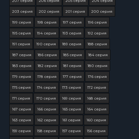
207 серия
206 серия
205 серия
204 серия
203 серия
202 серия
201 серия
200 серия
199 серия
198 серия
197 серия
196 серия
195 серия
194 серия
193 серия
192 серия
191 серия
190 серия
189 серия
188 серия
187 серия
186 серия
185 серия
184 серия
183 серия
182 серия
181 серия
180 серия
179 серия
178 серия
177 серия
176 серия
175 серия
174 серия
173 серия
172 серия
171 серия
170 серия
169 серия
168 серия
167 серия
166 серия
165 серия
164 серия
163 серия
162 серия
161 серия
160 серия
159 серия
158 серия
157 серия
156 серия