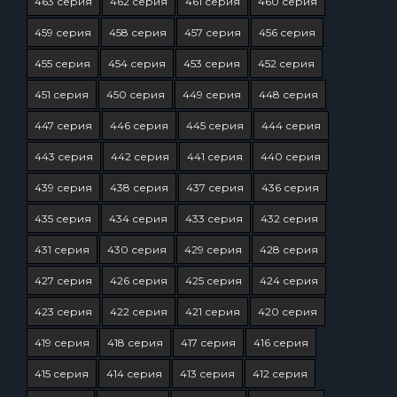
463 серия
462 серия
461 серия
460 серия
459 серия
458 серия
457 серия
456 серия
455 серия
454 серия
453 серия
452 серия
451 серия
450 серия
449 серия
448 серия
447 серия
446 серия
445 серия
444 серия
443 серия
442 серия
441 серия
440 серия
439 серия
438 серия
437 серия
436 серия
435 серия
434 серия
433 серия
432 серия
431 серия
430 серия
429 серия
428 серия
427 серия
426 серия
425 серия
424 серия
423 серия
422 серия
421 серия
420 серия
419 серия
418 серия
417 серия
416 серия
415 серия
414 серия
413 серия
412 серия