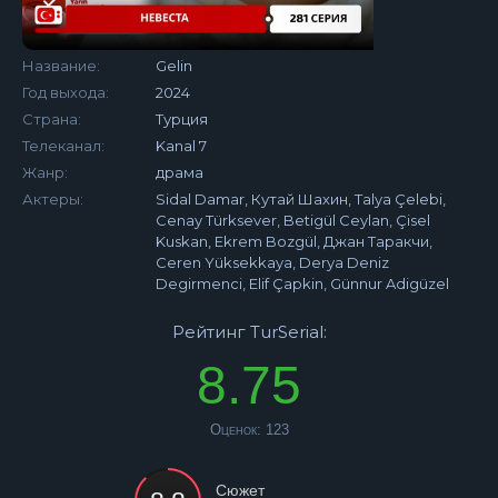
Название:
Gelin
Год выхода:
2024
Страна:
Турция
Телеканал:
Kanal 7
Жанр:
драма
Актеры:
Sidal Damar, Кутай Шахин, Talya Çelebi,
Cenay Türksever, Betigül Ceylan, Çisel
Kuskan, Ekrem Bozgül, Джан Таракчи,
Ceren Yüksekkaya, Derya Deniz
Degirmenci, Elif Çapkin, Günnur Adigüzel
Рейтинг TurSerial:
8.75
Оценок:
123
Сюжет