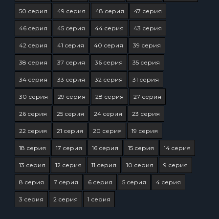
50 серия
49 серия
48 серия
47 серия
46 серия
45 серия
44 серия
43 серия
42 серия
41 серия
40 серия
39 серия
38 серия
37 серия
36 серия
35 серия
34 серия
33 серия
32 серия
31 серия
30 серия
29 серия
28 серия
27 серия
26 серия
25 серия
24 серия
23 серия
22 серия
21 серия
20 серия
19 серия
18 серия
17 серия
16 серия
15 серия
14 серия
13 серия
12 серия
11 серия
10 серия
9 серия
8 серия
7 серия
6 серия
5 серия
4 серия
3 серия
2 серия
1 серия