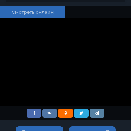
Смотреть онлайн