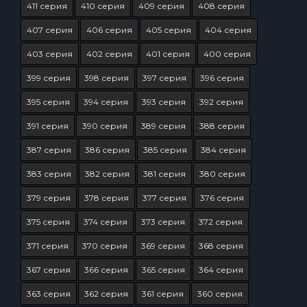
411 серия
410 серия
409 серия
408 серия
407 серия
406 серия
405 серия
404 серия
403 серия
402 серия
401 серия
400 серия
399 серия
398 серия
397 серия
396 серия
395 серия
394 серия
393 серия
392 серия
391 серия
390 серия
389 серия
388 серия
387 серия
386 серия
385 серия
384 серия
383 серия
382 серия
381 серия
380 серия
379 серия
378 серия
377 серия
376 серия
375 серия
374 серия
373 серия
372 серия
371 серия
370 серия
369 серия
368 серия
367 серия
366 серия
365 серия
364 серия
363 серия
362 серия
361 серия
360 серия