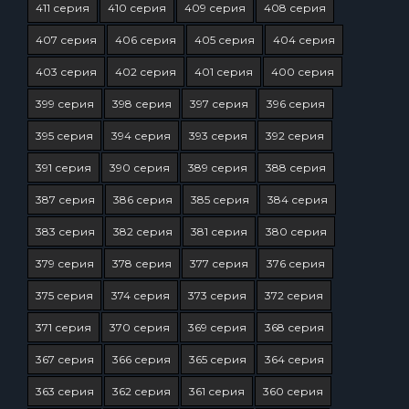
411 серия
410 серия
409 серия
408 серия
407 серия
406 серия
405 серия
404 серия
403 серия
402 серия
401 серия
400 серия
399 серия
398 серия
397 серия
396 серия
395 серия
394 серия
393 серия
392 серия
391 серия
390 серия
389 серия
388 серия
387 серия
386 серия
385 серия
384 серия
383 серия
382 серия
381 серия
380 серия
379 серия
378 серия
377 серия
376 серия
375 серия
374 серия
373 серия
372 серия
371 серия
370 серия
369 серия
368 серия
367 серия
366 серия
365 серия
364 серия
363 серия
362 серия
361 серия
360 серия