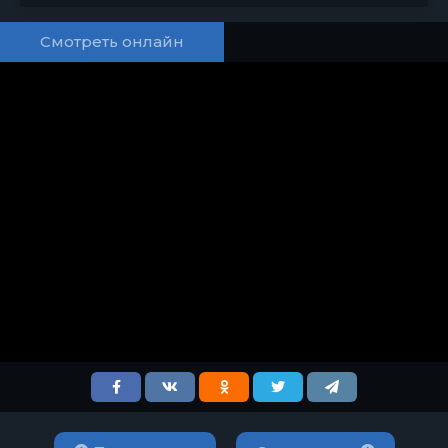
Смотреть онлайн