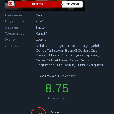
Название:
Gelin
Год выхода:
2024
Страна:
Турция
Телеканал:
Kanal 7
Жанр:
драма
Актеры:
Sidal Damar, Кутай Шахин, Talya Çelebi,
Cenay Türksever, Betigül Ceylan, Çisel
Kuskan, Ekrem Bozgül, Джан Таракчи,
Ceren Yüksekkaya, Derya Deniz
Degirmenci, Elif Çapkin, Günnur Adigüzel
Рейтинг TurSerial:
8.75
Оценок:
123
Сюжет