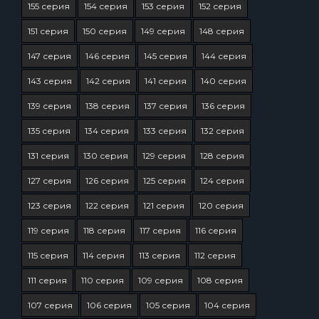
155 серия
154 серия
153 серия
152 серия
151 серия
150 серия
149 серия
148 серия
147 серия
146 серия
145 серия
144 серия
143 серия
142 серия
141 серия
140 серия
139 серия
138 серия
137 серия
136 серия
135 серия
134 серия
133 серия
132 серия
131 серия
130 серия
129 серия
128 серия
127 серия
126 серия
125 серия
124 серия
123 серия
122 серия
121 серия
120 серия
119 серия
118 серия
117 серия
116 серия
115 серия
114 серия
113 серия
112 серия
111 серия
110 серия
109 серия
108 серия
107 серия
106 серия
105 серия
104 серия