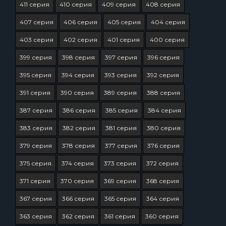
411 серия
410 серия
409 серия
408 серия
407 серия
406 серия
405 серия
404 серия
403 серия
402 серия
401 серия
400 серия
399 серия
398 серия
397 серия
396 серия
395 серия
394 серия
393 серия
392 серия
391 серия
390 серия
389 серия
388 серия
387 серия
386 серия
385 серия
384 серия
383 серия
382 серия
381 серия
380 серия
379 серия
378 серия
377 серия
376 серия
375 серия
374 серия
373 серия
372 серия
371 серия
370 серия
369 серия
368 серия
367 серия
366 серия
365 серия
364 серия
363 серия
362 серия
361 серия
360 серия