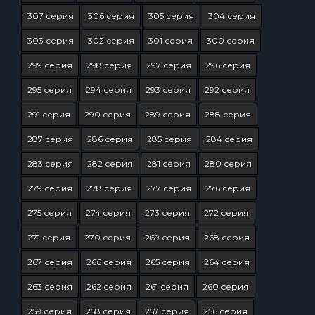
307 серия
306 серия
305 серия
304 серия
303 серия
302 серия
301 серия
300 серия
299 серия
298 серия
297 серия
296 серия
295 серия
294 серия
293 серия
292 серия
291 серия
290 серия
289 серия
288 серия
287 серия
286 серия
285 серия
284 серия
283 серия
282 серия
281 серия
280 серия
279 серия
278 серия
277 серия
276 серия
275 серия
274 серия
273 серия
272 серия
271 серия
270 серия
269 серия
268 серия
267 серия
266 серия
265 серия
264 серия
263 серия
262 серия
261 серия
260 серия
259 серия
258 серия
257 серия
256 серия