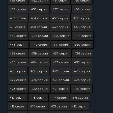
463 серия
462 серия
461 серия
460 серия
459 серия
458 серия
457 серия
456 серия
455 серия
454 серия
453 серия
452 серия
451 серия
450 серия
449 серия
448 серия
447 серия
446 серия
445 серия
444 серия
443 серия
442 серия
441 серия
440 серия
439 серия
438 серия
437 серия
436 серия
435 серия
434 серия
433 серия
432 серия
431 серия
430 серия
429 серия
428 серия
427 серия
426 серия
425 серия
424 серия
423 серия
422 серия
421 серия
420 серия
419 серия
418 серия
417 серия
416 серия
415 серия
414 серия
413 серия
412 серия