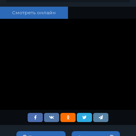
Смотреть онлайн