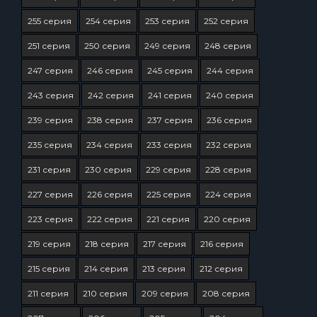
255 серия
254 серия
253 серия
252 серия
251 серия
250 серия
249 серия
248 серия
247 серия
246 серия
245 серия
244 серия
243 серия
242 серия
241 серия
240 серия
239 серия
238 серия
237 серия
236 серия
235 серия
234 серия
233 серия
232 серия
231 серия
230 серия
229 серия
228 серия
227 серия
226 серия
225 серия
224 серия
223 серия
222 серия
221 серия
220 серия
219 серия
218 серия
217 серия
216 серия
215 серия
214 серия
213 серия
212 серия
211 серия
210 серия
209 серия
208 серия