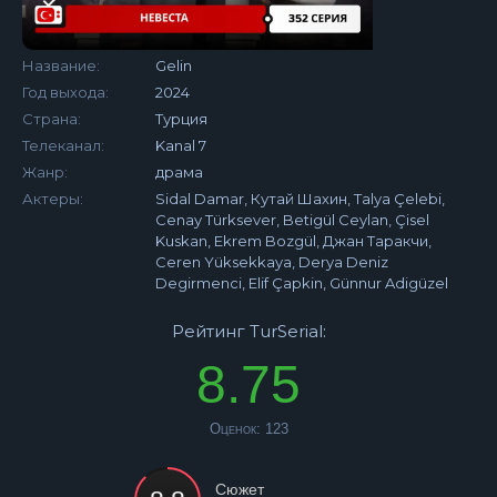
Название:
Gelin
Год выхода:
2024
Страна:
Турция
Телеканал:
Kanal 7
Жанр:
драма
Актеры:
Sidal Damar, Кутай Шахин, Talya Çelebi,
Cenay Türksever, Betigül Ceylan, Çisel
Kuskan, Ekrem Bozgül, Джан Таракчи,
Ceren Yüksekkaya, Derya Deniz
Degirmenci, Elif Çapkin, Günnur Adigüzel
Рейтинг TurSerial:
8.75
Оценок:
123
Сюжет