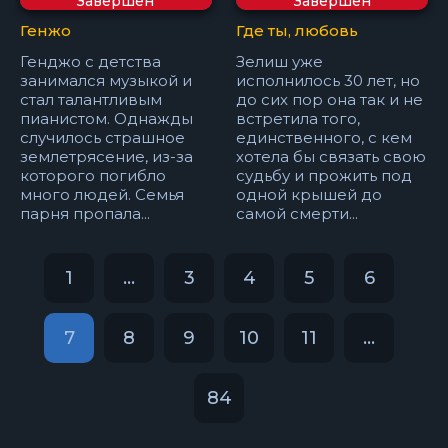
Завершён
Завершён
Генжо
Где ты, любовь
Генджо с детства
Зелиш уже
занимался музыкой и
исполнилось 30 лет, но
стал талантливым
до сих пор она так и не
пианистом. Однажды
встретила того,
случилось страшное
единственного, с кем
землетрясение, из-за
хотела бы связать свою
которого погибло
судьбу и прожить под
много людей. Семья
одной крышей до
парня пропала...
самой смерти...
1
...
3
4
5
6
7
8
9
10
11
...
84