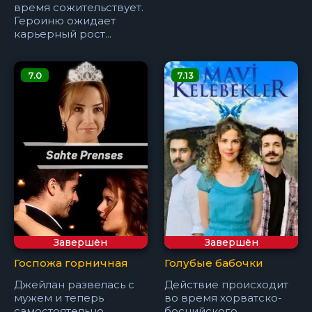
время сожительствует.
Героиню ожидает
карьерный рост...
7.0
7.13
Завершён
Завершён
Госпожа горничная
Голубые бабочки
Джейлан развелась с
Действие происходит
мужем и теперь
во время хорватско-
самостоятельно
боснийского