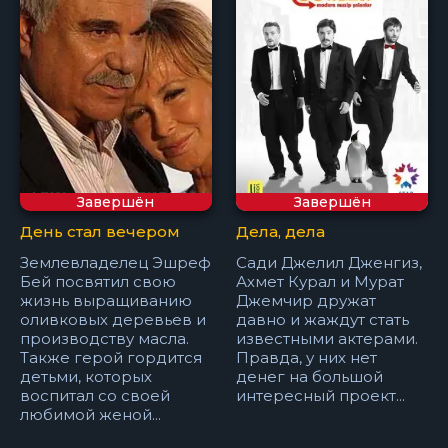
Завершён
Завершён
День стал вечером
Дела, дела
Землевладелец Эшреф
Сади Джелил Дженгиз,
Бей посвятил свою
Ахмет Курал и Мурат
жизнь выращиванию
Джемчир дружат
оливковых деревьев и
давно и жаждут стать
производству масла.
известными актерами.
Также герой гордится
Правда, у них нет
детьми, которых
денег на большой
воспитал со своей
интересный проект...
любимой женой...