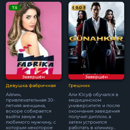
9.0
7.5
Завершён
Завершён
Девушка фабричная
Грешник
Айлин,
Али Юсуф обучался в
привлекательная 30-
медицинском
летняя женщина,
университете и после
вскоре собирается
окончания заведения
выйти замуж за
получил диплом, а
любимого мужчину, с
затем устроился
которым некоторое
работать в клинику...