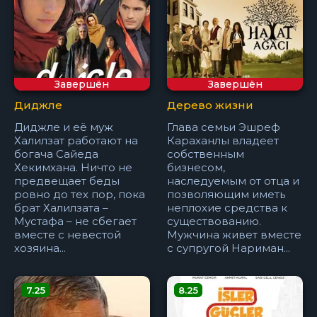
Завершён
Завершён
Диджле
Дерево жизни
Диджле и её муж
Глава семьи Эшреф
Халилзат работают на
Караханлы владеет
богача Сайеда
собственным
Хекимхана. Ничто не
бизнесом,
предвещает беды
наследуемым от отца и
ровно до тех пор, пока
позволяющим иметь
брат Халилзата –
неплохие средства к
Мустафа – не сбегает
существованию.
вместе с невестой
Мужчина живет вместе
хозяина...
с супругой Нариман...
7.25
8.25