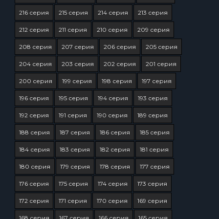
216 серия
215 серия
214 серия
213 серия
212 серия
211 серия
210 серия
209 серия
208 серия
207 серия
206 серия
205 серия
204 серия
203 серия
202 серия
201 серия
200 серия
199 серия
198 серия
197 серия
196 серия
195 серия
194 серия
193 серия
192 серия
191 серия
190 серия
189 серия
188 серия
187 серия
186 серия
185 серия
184 серия
183 серия
182 серия
181 серия
180 серия
179 серия
178 серия
177 серия
176 серия
175 серия
174 серия
173 серия
172 серия
171 серия
170 серия
169 серия
168 серия
167 серия
166 серия
165 серия