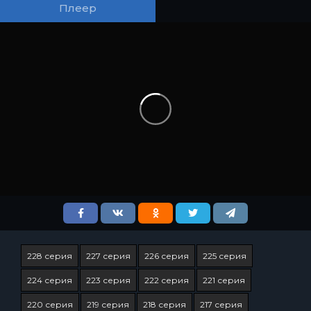
Плеер
228 серия
227 серия
226 серия
225 серия
224 серия
223 серия
222 серия
221 серия
220 серия
219 серия
218 серия
217 серия