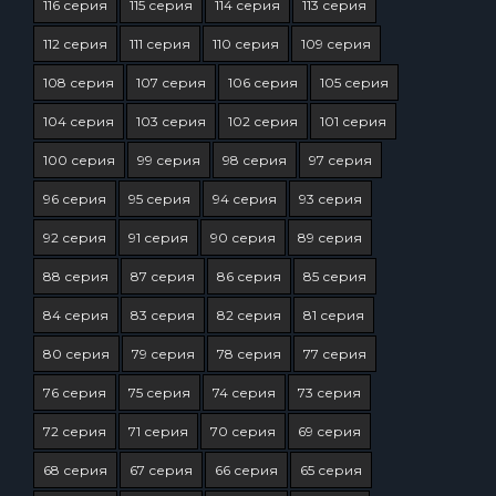
116 серия
115 серия
114 серия
113 серия
112 серия
111 серия
110 серия
109 серия
108 серия
107 серия
106 серия
105 серия
104 серия
103 серия
102 серия
101 серия
100 серия
99 серия
98 серия
97 серия
96 серия
95 серия
94 серия
93 серия
92 серия
91 серия
90 серия
89 серия
88 серия
87 серия
86 серия
85 серия
84 серия
83 серия
82 серия
81 серия
80 серия
79 серия
78 серия
77 серия
76 серия
75 серия
74 серия
73 серия
72 серия
71 серия
70 серия
69 серия
68 серия
67 серия
66 серия
65 серия