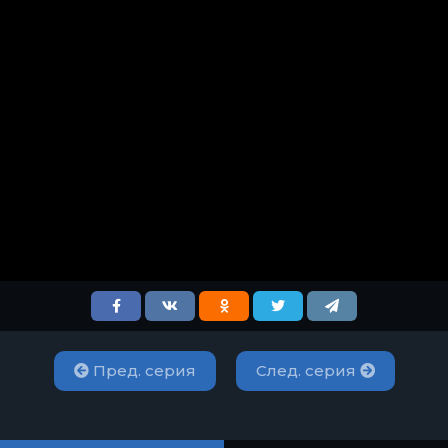
Пред. серия
След. серия