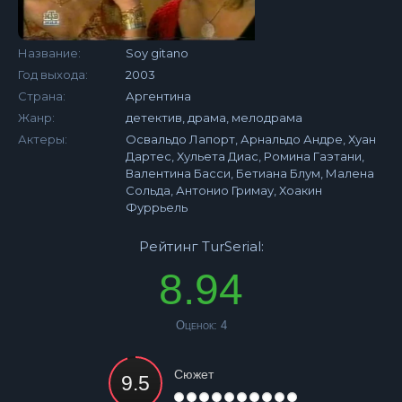
Название:
Soy gitano
Год выхода:
2003
Страна:
Аргентина
Жанр:
детектив, драма, мелодрама
Актеры:
Освальдо Лапорт, Арнальдо Андре, Хуан
Дартес, Хульета Диас, Ромина Гаэтани,
Валентина Басси, Бетиана Блум, Малена
Сольда, Антонио Гримау, Хоакин
Фуррьель
Рейтинг TurSerial:
8.94
Оценок:
4
Сюжет