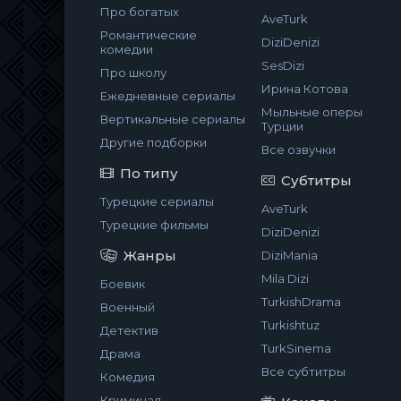
Про богатых
AveTurk
Романтические
DiziDenizi
комедии
SesDizi
Про школу
Ирина Котова
Ежедневные сериалы
Мыльные оперы
Вертикальные сериалы
Турции
Другие подборки
Все озвучки
По типу
Субтитры
Турецкие сериалы
AveTurk
Турецкие фильмы
DiziDenizi
Жанры
DiziMania
Mila Dizi
Боевик
TurkishDrama
Военный
Turkishtuz
Детектив
TurkSinema
Драма
Все субтитры
Комедия
Криминал