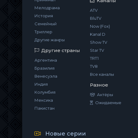
Каналы
Мелодрама
ATV
История
BluTV
Семейный
Now (Fox)
Триллер
Kanal D
Другие жанры
Show TV
Другие страны
Star TV
TRT1
Аргентина
TV8
Бразилия
Все каналы
Венесуэла
Индия
Разное
Колумбия
Актёры
Мексика
Ожидаемые
Пакистан
Новые серии