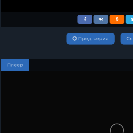
Пред. серия
Сл
Плеер