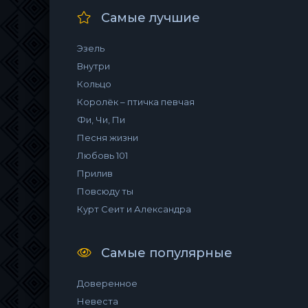
Самые лучшие
Эзель
Внутри
Кольцо
Королёк – птичка певчая
Фи, Чи, Пи
Песня жизни
Любовь 101
Прилив
Повсюду ты
Курт Сеит и Александра
Самые популярные
Доверенное
Невеста