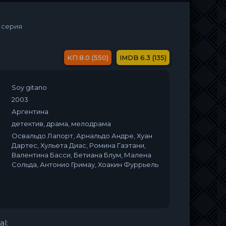
1 серия
8.0 (550)
6.3 (135)
Soy gitano
2003
Аргентина
детектив, драма, мелодрама
Освальдо Лапорт, Арнальдо Андре, Хуан
Дартес, Хульета Диас, Ромина Гаэтани,
Валентина Басси, Бетиана Блум, Малена
Сольда, Антонио Гримау, Хоакин Фуррьель
al: