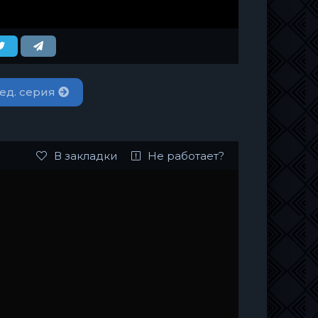
ед. серия
В закладки
Не работает?