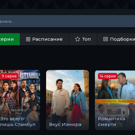
серии
Расписание
Топ
Подборк
9 серия
14 серия
Это всего
Романтика
лишь Стамбул
Вкус Измира
смерти