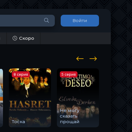
Войти
и
Скоро
8 серия
5 серия
20 серия
Не могу
сказать
Тоска
прощай
Черная д