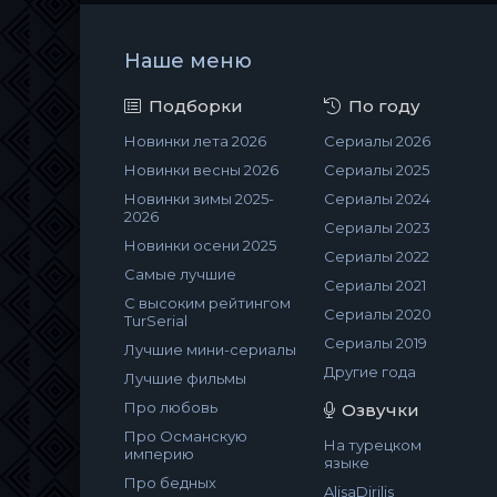
Наше меню
Подборки
По году
Новинки лета 2026
Сериалы 2026
Новинки весны 2026
Сериалы 2025
Новинки зимы 2025-
Сериалы 2024
2026
Сериалы 2023
Новинки осени 2025
Сериалы 2022
Самые лучшие
Сериалы 2021
С высоким рейтингом
Сериалы 2020
TurSerial
Сериалы 2019
Лучшие мини-сериалы
Другие года
Лучшие фильмы
Про любовь
Озвучки
Про Османскую
На турецком
империю
языке
Про бедных
AlisaDirilis