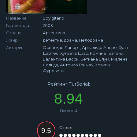
Название:
Soy gitano
Год выхода:
2003
Страна:
Аргентина
Жанр:
детектив, драма, мелодрама
Актеры:
Освальдо Лапорт, Арнальдо Андре, Хуан
Дартес, Хульета Диас, Ромина Гаэтани,
Валентина Басси, Бетиана Блум, Малена
Сольда, Антонио Гримау, Хоакин
Фуррьель
Рейтинг TurSerial:
8.94
Оценок:
4
Сюжет