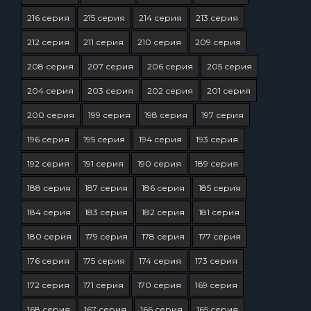
216 серия
215 серия
214 серия
213 серия
212 серия
211 серия
210 серия
209 серия
208 серия
207 серия
206 серия
205 серия
204 серия
203 серия
202 серия
201 серия
200 серия
199 серия
198 серия
197 серия
196 серия
195 серия
194 серия
193 серия
192 серия
191 серия
190 серия
189 серия
188 серия
187 серия
186 серия
185 серия
184 серия
183 серия
182 серия
181 серия
180 серия
179 серия
178 серия
177 серия
176 серия
175 серия
174 серия
173 серия
172 серия
171 серия
170 серия
169 серия
168 серия
167 серия
166 серия
165 серия