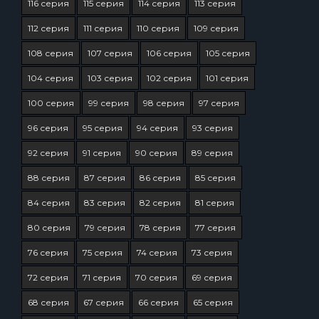
116 серия
115 серия
114 серия
113 серия
112 серия
111 серия
110 серия
109 серия
108 серия
107 серия
106 серия
105 серия
104 серия
103 серия
102 серия
101 серия
100 серия
99 серия
98 серия
97 серия
96 серия
95 серия
94 серия
93 серия
92 серия
91 серия
90 серия
89 серия
88 серия
87 серия
86 серия
85 серия
84 серия
83 серия
82 серия
81 серия
80 серия
79 серия
78 серия
77 серия
76 серия
75 серия
74 серия
73 серия
72 серия
71 серия
70 серия
69 серия
68 серия
67 серия
66 серия
65 серия