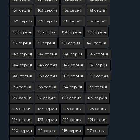
164 серия
163 серия
162 серия
161 серия
160 серия
159 серия
158 серия
157 серия
156 серия
155 серия
154 серия
153 серия
152 серия
151 серия
150 серия
149 серия
148 серия
147 серия
146 серия
145 серия
144 серия
143 серия
142 серия
141 серия
140 серия
139 серия
138 серия
137 серия
136 серия
135 серия
134 серия
133 серия
132 серия
131 серия
130 серия
129 серия
128 серия
127 серия
126 серия
125 серия
124 серия
123 серия
122 серия
121 серия
120 серия
119 серия
118 серия
117 серия