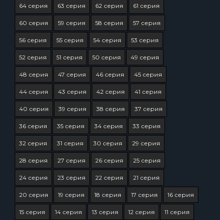
64 серия
63 серия
62 серия
61 серия
60 серия
59 серия
58 серия
57 серия
56 серия
55 серия
54 серия
53 серия
52 серия
51 серия
50 серия
49 серия
48 серия
47 серия
46 серия
45 серия
44 серия
43 серия
42 серия
41 серия
40 серия
39 серия
38 серия
37 серия
36 серия
35 серия
34 серия
33 серия
32 серия
31 серия
30 серия
29 серия
28 серия
27 серия
26 серия
25 серия
24 серия
23 серия
22 серия
21 серия
20 серия
19 серия
18 серия
17 серия
16 серия
15 серия
14 серия
13 серия
12 серия
11 серия