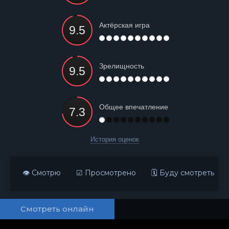
Актёрская игра
Зрелищность
Общее впечатление
История оценок
👁 Смотрю
☑ Просмотрено
🗓 Буду смотреть
Смотреть онлайн