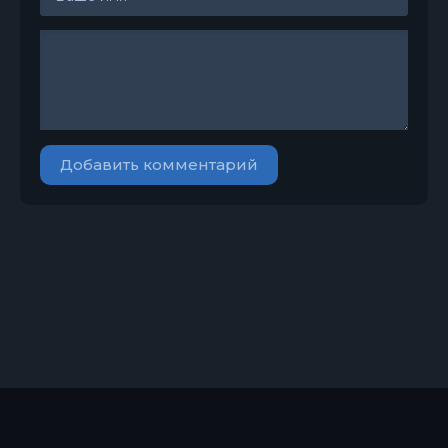
Добавить комментарий