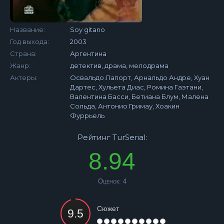
Название:
Soy gitano
Год выхода:
2003
Страна:
Аргентина
Жанр:
детектив, драма, мелодрама
Актеры:
Освальдо Лапорт, Арнальдо Андре, Хуан
Дартес, Хульета Диас, Ромина Гаэтани,
Валентина Басси, Бетиана Блум, Малена
Сольда, Антонио Гримау, Хоакин
Фуррьель
Рейтинг TurSerial:
8.94
Оценок:
4
Сюжет