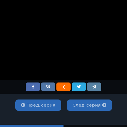
Пред. серия
След. серия