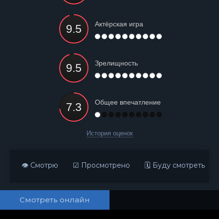
Актёрская игра
Зрелищность
Общее впечатление
История оценок
👁 Смотрю
☑ Просмотрено
🗓 Буду смотреть
Смотреть онлайн