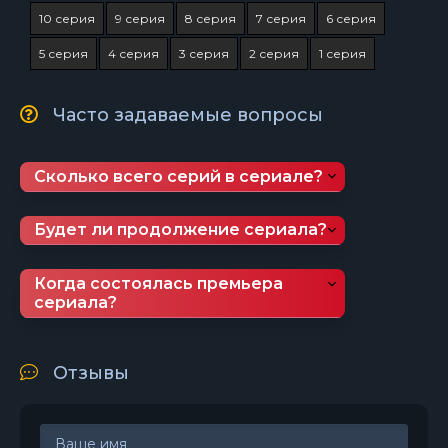
10 серия
9 серия
8 серия
7 серия
6 серия
5 серия
4 серия
3 серия
2 серия
1 серия
Часто задаваемые вопросы
Сколько всего серий в сериале?
Будет ли продолжение сериала?
Когда состоялась премьера
сериала?
Отзывы