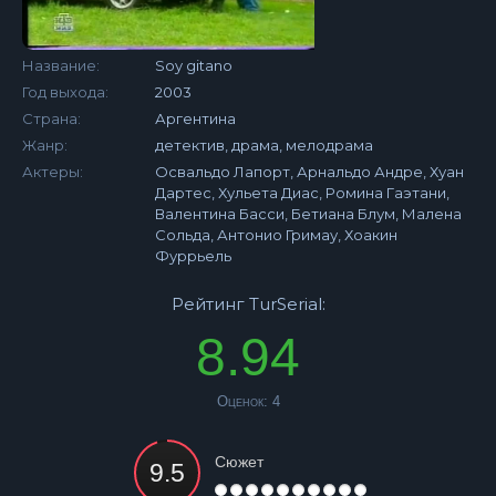
Название:
Soy gitano
Год выхода:
2003
Страна:
Аргентина
Жанр:
детектив, драма, мелодрама
Актеры:
Освальдо Лапорт, Арнальдо Андре, Хуан
Дартес, Хульета Диас, Ромина Гаэтани,
Валентина Басси, Бетиана Блум, Малена
Сольда, Антонио Гримау, Хоакин
Фуррьель
Рейтинг TurSerial:
8.94
Оценок:
4
Сюжет