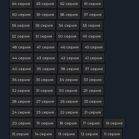
64 серия
63 серия
62 серия
61 серия
60 серия
59 серия
58 серия
57 серия
56 серия
55 серия
54 серия
53 серия
52 серия
51 серия
50 серия
49 серия
48 серия
47 серия
46 серия
45 серия
44 серия
43 серия
42 серия
41 серия
40 серия
39 серия
38 серия
37 серия
36 серия
35 серия
34 серия
33 серия
32 серия
31 серия
30 серия
29 серия
28 серия
27 серия
26 серия
25 серия
24 серия
23 серия
22 серия
21 серия
20 серия
19 серия
18 серия
17 серия
16 серия
15 серия
14 серия
13 серия
12 серия
11 серия