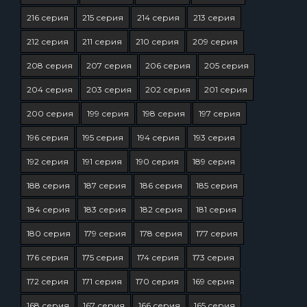
216 серия
215 серия
214 серия
213 серия
212 серия
211 серия
210 серия
209 серия
208 серия
207 серия
206 серия
205 серия
204 серия
203 серия
202 серия
201 серия
200 серия
199 серия
198 серия
197 серия
196 серия
195 серия
194 серия
193 серия
192 серия
191 серия
190 серия
189 серия
188 серия
187 серия
186 серия
185 серия
184 серия
183 серия
182 серия
181 серия
180 серия
179 серия
178 серия
177 серия
176 серия
175 серия
174 серия
173 серия
172 серия
171 серия
170 серия
169 серия
168 серия
167 серия
166 серия
165 серия