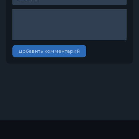
Добавить комментарий