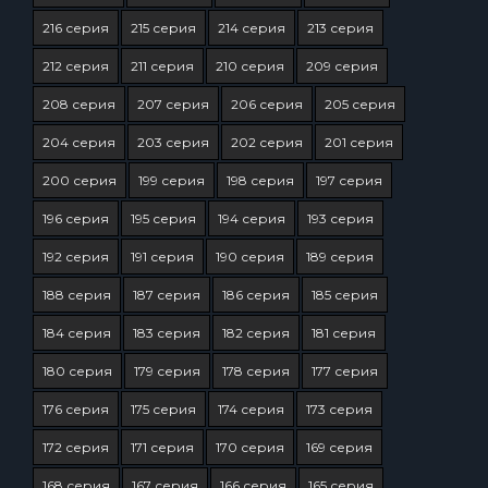
216 серия
215 серия
214 серия
213 серия
212 серия
211 серия
210 серия
209 серия
208 серия
207 серия
206 серия
205 серия
204 серия
203 серия
202 серия
201 серия
200 серия
199 серия
198 серия
197 серия
196 серия
195 серия
194 серия
193 серия
192 серия
191 серия
190 серия
189 серия
188 серия
187 серия
186 серия
185 серия
184 серия
183 серия
182 серия
181 серия
180 серия
179 серия
178 серия
177 серия
176 серия
175 серия
174 серия
173 серия
172 серия
171 серия
170 серия
169 серия
168 серия
167 серия
166 серия
165 серия