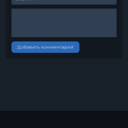
Добавить комментарий