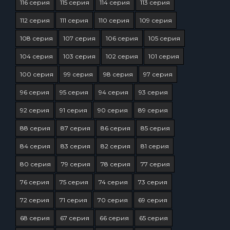
116 серия
115 серия
114 серия
113 серия
112 серия
111 серия
110 серия
109 серия
108 серия
107 серия
106 серия
105 серия
104 серия
103 серия
102 серия
101 серия
100 серия
99 серия
98 серия
97 серия
96 серия
95 серия
94 серия
93 серия
92 серия
91 серия
90 серия
89 серия
88 серия
87 серия
86 серия
85 серия
84 серия
83 серия
82 серия
81 серия
80 серия
79 серия
78 серия
77 серия
76 серия
75 серия
74 серия
73 серия
72 серия
71 серия
70 серия
69 серия
68 серия
67 серия
66 серия
65 серия