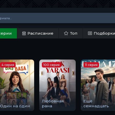
серии
Расписание
Топ
Подборк
4 серия
100 серия
11 серия
Любовная
Ещё
Один на один
рана
семнадцать