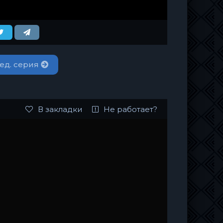
ед. серия
В закладки
Не работает?