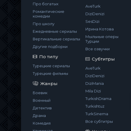
Про богатых
AveTurk
Романтические
DiziDenizi
комедии
SesDizi
Про школу
Ирина Котова
Ежедневные сериалы
Мыльные оперы
Вертикальные сериалы
Турции
Другие подборки
Все озвучки
По типу
Субтитры
Турецкие сериалы
AveTurk
Турецкие фильмы
DiziDenizi
Жанры
DiziMania
Mila Dizi
Боевик
TurkishDrama
Военный
Turkishtuz
Детектив
TurkSinema
Драма
Все субтитры
Комедия
Криминал