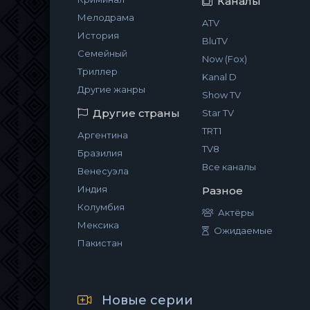
Каналы
Мелодрама
ATV
История
BluTV
Семейный
Now (Fox)
Триллер
Kanal D
Другие жанры
Show TV
Другие страны
Star TV
TRT1
Аргентина
TV8
Бразилия
Все каналы
Венесуэла
Индия
Разное
Колумбия
Актёры
Мексика
Ожидаемые
Пакистан
Новые серии