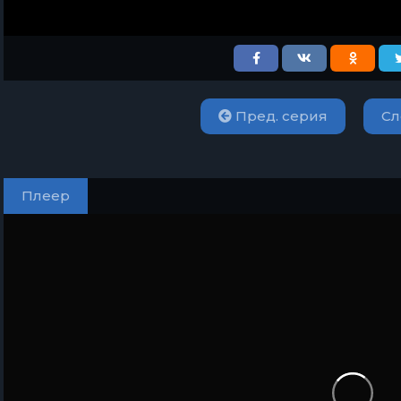
Пред. серия
Сл
Плеер