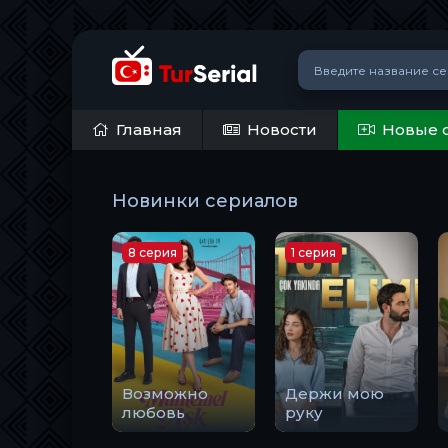
Главная
Новости
Новые 
Новинки сериалов
8 серия
1 серия
Возможно
Держи мою
любовь
руку