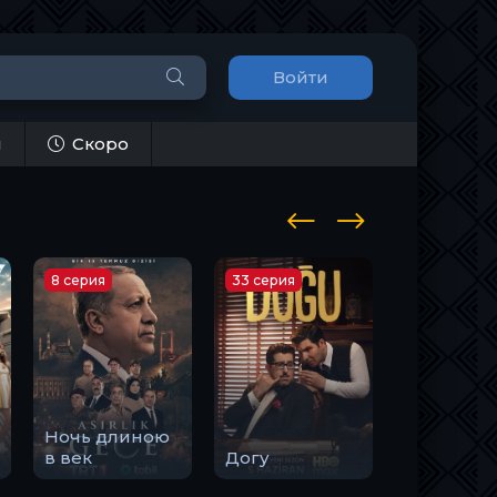
Войти
и
Скоро
8 серия
33 серия
10 серия
Ночь длиною
Закон
в век
Догу
природы