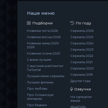
Наше меню
Подборки
По году
Новинки лета 2026
Сериалы 2026
Новинки весны 2026
Сериалы 2025
Новинки зимы 2025-
Сериалы 2024
2026
Сериалы 2023
Новинки осени 2025
Сериалы 2022
Самые лучшие
Сериалы 2021
С высоким рейтингом
Сериалы 2020
TurSerial
Сериалы 2019
Лучшие мини-сериалы
Другие года
Лучшие фильмы
Про любовь
Озвучки
Про Османскую
На турецком
империю
языке
Про бедных
AlisaDirilis