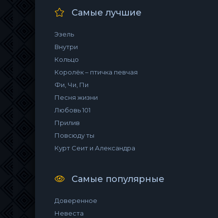
Самые лучшие
Эзель
Внутри
Кольцо
Королёк – птичка певчая
Фи, Чи, Пи
Песня жизни
Любовь 101
Прилив
Повсюду ты
Курт Сеит и Александра
Самые популярные
Доверенное
Невеста