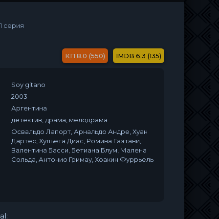
31 серия
8.0 (550)
6.3 (135)
Soy gitano
2003
Аргентина
детектив, драма, мелодрама
Освальдо Лапорт, Арнальдо Андре, Хуан
Дартес, Хульета Диас, Ромина Гаэтани,
Валентина Басси, Бетиана Блум, Малена
Сольда, Антонио Гримау, Хоакин Фуррьель
al: