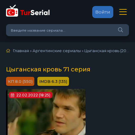
Войти
Главная
»
Аргентинские сериалы
»
Цыганская кровь (2003)
Цыганская кровь 71 серия
8.0 (550)
6.3 (135)
22.02.2022 (18:25)