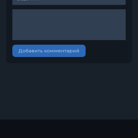
Добавить комментарий