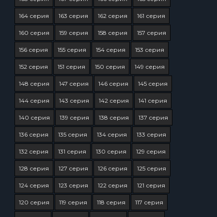
164 серия
163 серия
162 серия
161 серия
160 серия
159 серия
158 серия
157 серия
156 серия
155 серия
154 серия
153 серия
152 серия
151 серия
150 серия
149 серия
148 серия
147 серия
146 серия
145 серия
144 серия
143 серия
142 серия
141 серия
140 серия
139 серия
138 серия
137 серия
136 серия
135 серия
134 серия
133 серия
132 серия
131 серия
130 серия
129 серия
128 серия
127 серия
126 серия
125 серия
124 серия
123 серия
122 серия
121 серия
120 серия
119 серия
118 серия
117 серия